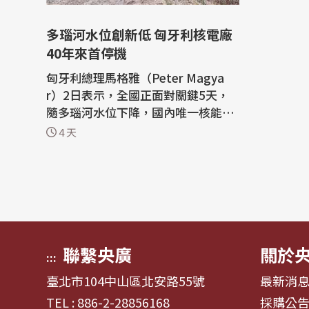
多瑙河水位創新低 匈牙利核電廠
40年來首停機
匈牙利總理馬格雅（Peter Magya
r）2日表示，全國正面對關鍵5天，
隨多瑙河水位下降，國內唯一核能發
電廠面臨40多年來的首次停止運轉，
4 天
而新一波熱浪正要來襲。 今夏歐洲許
多地區遭受長時間高溫和乾旱，造成
河流水位下降，導致各地水源供應、
河川航運與電廠發電都產生疑慮。 截
至格林威治時間2日18時37分，匈牙
利帕...
聯繫央廣
關於
:::
臺北市104中山區北安路55號
最新消
TEL : 886-2-28856168
採購公