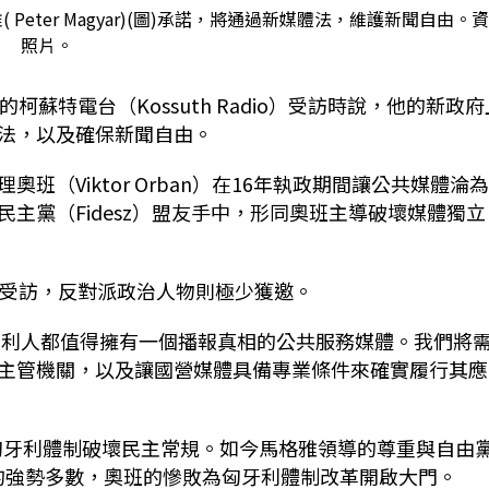
( Peter Magyar)(圖)承諾，將通過新媒體法，維護新聞自由。
照片。
蘇特電台（Kossuth Radio）受訪時說，他的新政府
法，以及確保新聞自由。
（Viktor Orban）在16年執政期間讓公共媒體淪
主黨（Fidesz）盟友手中，形同奧班主導破壞媒體獨立
台受訪，反對派政治人物則極少獲邀。
每位匈牙利人都值得擁有一個播報真相的公共服務媒體。我們將
主管機關，以及讓國營媒體具備專業條件來確實履行其應
匈牙利體制破壞民主常規。如今馬格雅領導的尊重與自由
會中的強勢多數，奧班的慘敗為匈牙利體制改革開啟大門。