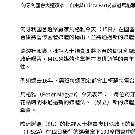
匈牙利國會大選贏家，自由黨(Tisza Party)黨魁馬格雅
匈牙利國會選舉贏家馬格雅今天（15日）在國營的柯
台後將暫停國營媒體的播出，並將通過新的媒體
路透社報導，批評人士指責即將下台的匈牙利總理奧班
政府喉舌，且民營媒體也掌握在奧班領導的青年民
性。
例如過去16年，奧班每週固定都會上柯蘇特電
馬格雅（Peter Magyar）今天表示：「
花點時間來通過新的媒體法、（設立）新的媒體
職責。」
歐洲聯盟（EU）的批評人士指責奧班執政下的
（TISZA）在12日舉行的選舉拿下199席國