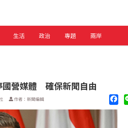
生活
政治
專題
兩岸
停國營媒體 確保新聞自由
社
作者：新聞編輯