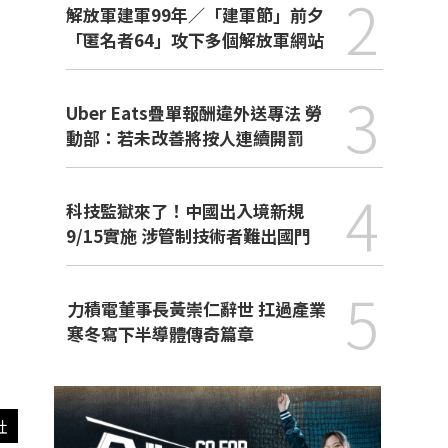
2
解放軍建軍99年／「建軍節」前夕
「匿名者64」攻下多個解放軍網站
3
Uber Eats疊單報酬違外送專法 勞
動部：若未改善將按人連續開罰
4
科技監獄來了！中國出入境新規
9/15實施 涉管制技術者難出國門
5
力積電董事長黃崇仁辭世 扛過產業
寒冬寫下半導體傳奇篇章
社