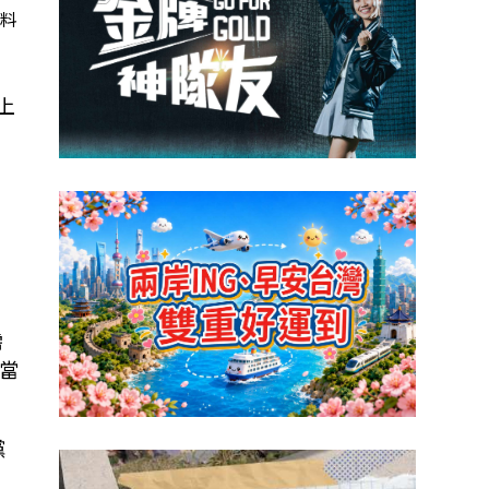
資料
上
為
需
當
黨