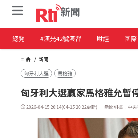
新聞
總覽
#漢光42號演習
財經
國際
:::
/
新聞
匈牙利大選
馬格雅
匈牙利大選贏家馬格雅允暫
2026-04-15 20:14(04-15 20:22更新)
新聞引據：中央