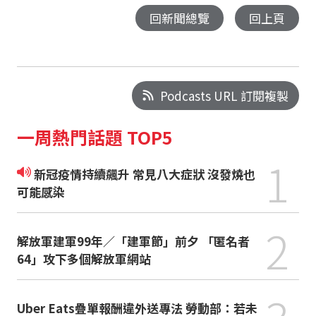
回新聞總覽
回上頁
Podcasts URL 訂閱複製
一周熱門話題 TOP5
1
新冠疫情持續飆升 常見八大症狀 沒發燒也
可能感染
2
解放軍建軍99年／「建軍節」前夕 「匿名者
64」攻下多個解放軍網站
Uber Eats疊單報酬違外送專法 勞動部：若未