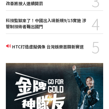
3
改善將按人連續開罰
4
科技監獄來了！中國出入境新規9/15實施 涉
管制技術者難出國門
5
HTC打造虛擬偶像 台灣娛樂首闢新賽道