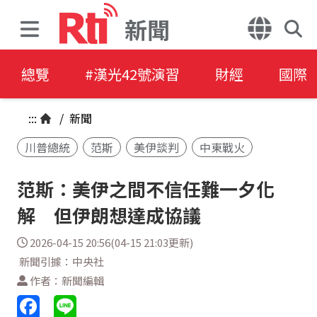
新聞
總覽
#漢光42號演習
財經
國際
:::
/
新聞
川普總統
范斯
美伊談判
中東戰火
范斯：美伊之間不信任難一夕化
解 但伊朗想達成協議
2026-04-15 20:56(04-15 21:03更新)
新聞引據：中央社
作者：新聞編輯