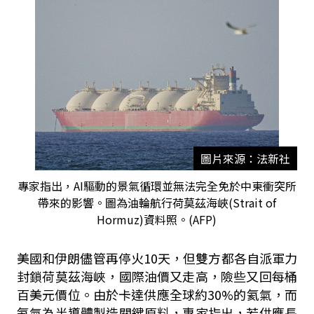
圖片來源：法新社
專家指出，AI驅動的景氣循環並無法完全免於中東衝突所
帶來的影響。圖為油輪航行荷莫茲海峽(Strait of
Hormuz)資料照。(AFP)
美國和伊朗儘管再停火
10
天，但雙方都各自派軍力
封鎖荷莫茲海峽，國際油價又走高，險些又回每桶
百美元價位。由於卡達供應全球約
30%
的氦氣，而
氦氣為半導體製造關鍵原料，專家指出，若供應長