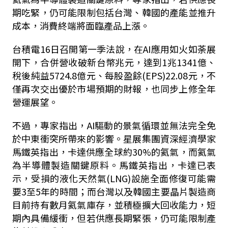
期吃緊，仍可能限制包括台灣、韓國的產能並推升
成本，消費終端將面臨產品上漲。
台積電
16
日召開第一季法說，在AI應用如火如荼展
開下，合併營收破新台幣兆元，達到
1
兆
1341
億、
稅後純益
5724.8
億元、每股盈餘
(EPS)22.08
元，不
僅再次交出優於市場預期的財報，也同步上修全年
營運展望。
不過，專家指出，
AI
驅動的景氣循環並無法完全免
於中東衝突所帶來的影響。星展集團資深經濟學家
馬鐵英指出，卡達供應全球約
30%
的氦氣，而氦氣
為半導體製造關鍵原料。馬鐵英指出，卡達已表
示，受損的液化天然氣
(LNG)
設施全面修復可能需
要
3
至
5
年的時間；而台灣以及韓國主要晶片製造商
目前持有數月氦氣庫存，並積極擴大回收能力，短
期內具備緩衝，但若供應長期緊張，仍可能限制產