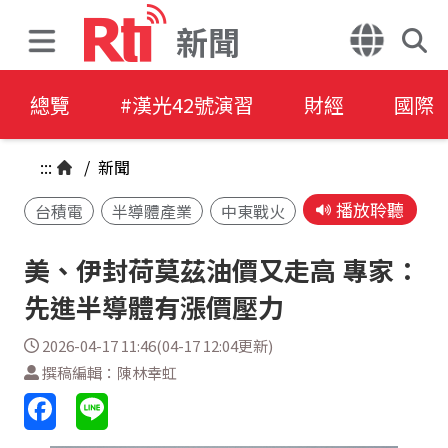
新聞
總覽
#漢光42號演習
財經
國際
:::
/
新聞
播放聆聽
台積電
半導體產業
中東戰火
美、伊封荷莫茲油價又走高 專家：
先進半導體有漲價壓力
2026-04-17 11:46(04-17 12:04更新)
撰稿編輯：陳林幸虹