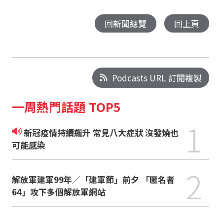
回新聞總覽
回上頁
Podcasts URL 訂閱複製
一周熱門話題 TOP5
1
新冠疫情持續飆升 常見八大症狀 沒發燒也
可能感染
2
解放軍建軍99年／「建軍節」前夕 「匿名者
64」攻下多個解放軍網站