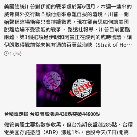
美國總統川普對伊朗的戰爭處於第6個月，本週一連串的
威脅與外交行動凸顯他愈來愈難自拔的窘境。川普一開
始聲稱這場衝突只會持續數週，現在卻苦思如何讓美國
脫離這場不受歡迎的戰爭。 路透社報導，川普目前面臨
兩難，第1個選項是伊朗和阿曼正在談判的臨時協議，讓
伊朗取得戰前從未擁有過的荷莫茲海峽（Strait of Ho
r...
1 小時
台積電走揚 台股開高漲逾430點突破44800點
儘管美股主要指數多收黑，但台指期夜盤漲285點、台積
電美國存託憑證（ADR）漲逾1%，台股今天(7日)開高