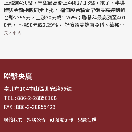
上漲逾430點，早盤最高衝上44827.13點，電子、半導
體與金融指數同步上揚。 權值股台積電早盤最高達到新
台幣2395元，上漲30元或1.26%；聯發科最高漲至401
0元，上揚90元或2.29%。 記憶體雙雄南亞科、華邦電
早盤跌幅超...
4 小時
聯繫央廣
臺北市104中山區北安路55號
TEL : 886-2-28856168
FAX : 886-2-28855423
聯絡我們
採購公告
訂閱電子報
央廣社群