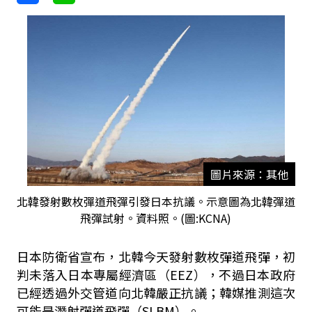
圖片來源：其他
北韓發射數枚彈道飛彈引發日本抗議。示意圖為北韓彈道
飛彈試射。資料照。(圖:KCNA)
日本防衛省宣布，北韓今天發射數枚彈道飛彈，初
判未落入日本專屬經濟區（EEZ），不過日本政府
已經透過外交管道向北韓嚴正抗議；韓媒推測這次
可能是潛射彈道飛彈（SLBM）。