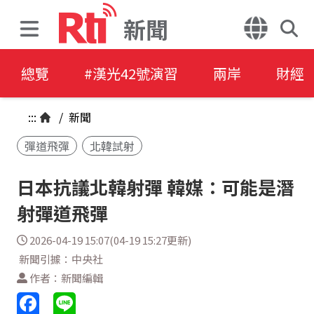
新聞
總覽
#漢光42號演習
兩岸
財經
:::
/
新聞
彈道飛彈
北韓試射
日本抗議北韓射彈 韓媒：可能是潛
射彈道飛彈
2026-04-19 15:07(04-19 15:27更新)
新聞引據：中央社
作者：新聞編輯