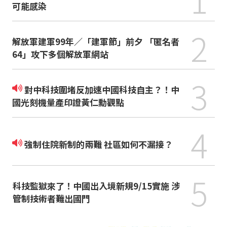
可能感染
2
解放軍建軍99年／「建軍節」前夕 「匿名者
64」攻下多個解放軍網站
3
對中科技圍堵反加速中國科技自主？！中
國光刻機量產印證黃仁勳觀點
4
強制住院新制的兩難 社區如何不漏接？
5
科技監獄來了！中國出入境新規9/15實施 涉
管制技術者難出國門