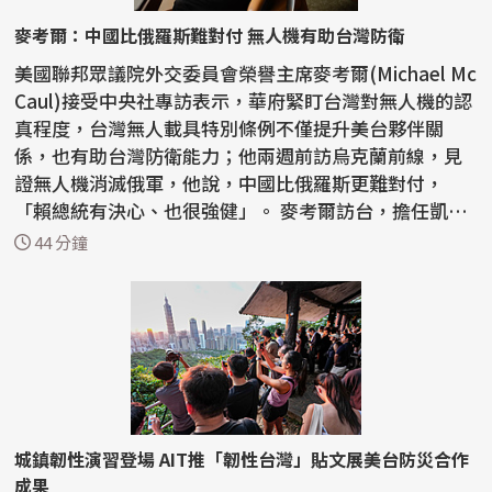
麥考爾：中國比俄羅斯難對付 無人機有助台灣防衛
美國聯邦眾議院外交委員會榮譽主席麥考爾(Michael Mc
Caul)接受中央社專訪表示，華府緊盯台灣對無人機的認
真程度，台灣無人載具特別條例不僅提升美台夥伴關
係，也有助台灣防衛能力；他兩週前訪烏克蘭前線，見
證無人機消滅俄軍，他說，中國比俄羅斯更難對付，
「賴總統有決心、也很強健」。 麥考爾訪台，擔任凱達
格蘭論壇...
44 分鐘
城鎮韌性演習登場 AIT推「韌性台灣」貼文展美台防災合作
成果