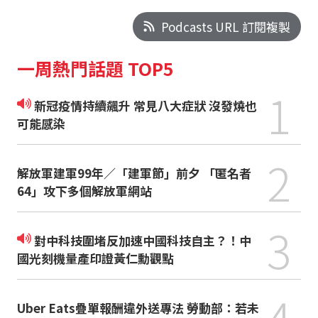
Podcasts URL 訂閱複製
一周熱門話題 TOP5
1
新冠疫情持續飆升 常見八大症狀 沒發燒也
可能感染
2
解放軍建軍99年／「建軍節」前夕 「匿名者
64」攻下多個解放軍網站
3
對中科技圍堵反加速中國科技自主？！中
國光刻機量產印證黃仁勳觀點
4
Uber Eats疊單報酬違外送專法 勞動部：若未