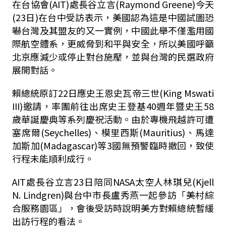
在台協會(AIT)處長谷立言(Raymond Greene)今天
(23日)在台中受訪表示，美國認為這是中國試圖恐
嚇台灣及其盟友的又一實例，中國此舉不僅濫用國
際航空體系，更威脅到和平與安全，所以美國呼籲
北京應減少或停止對台施壓，並與台灣的民選政府
展開對話。
賴總統原訂22日應史王恩史瓦帝三世(King Mswati
III)邀請，率團前往出席史王登基40週年暨史王58
歲華誕慶典等系列慶祝活動。由於專機飛越許可遭
塞席爾(Seychelles)、模里西斯(Mauritius)、馬達
加斯加(Madagascar)等3國無預警臨時撤回，致使
行程未能順利成行。
AIT處長谷立言23日陪同NASA太空人林琪兒(Kjell
N. Lindgren)與台中市長盧秀燕一起參訪「美村綜
合服務園區」，會後受訪時說明美方對賴總統暫緩
出訪行程的看法。