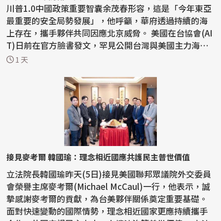
川普1.0中國政策重要智囊余茂春形容，這是「今年東亞
最重要的安全局勢發展」，他呼籲，華府透過持續的海
上存在，攜手夥伴共同因應北京威脅。 美國在台協會(AI
T)日前在官方臉書發文，罕見公開台灣與美國主力海
巡...
1 天
接見麥考爾 韓國瑜：理念相近國應共護民主普世價值
立法院長韓國瑜昨天(5日)接見美國聯邦眾議院外交委員
會榮譽主席麥考爾(Michael McCaul)一行，他表示，誠
摯感謝麥考爾的貢獻，為台美夥伴關係奠定重要基礎。
面對快速變動的國際情勢，理念相近國家更應持續攜手