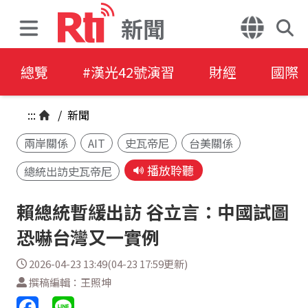
新聞
總覽
#漢光42號演習
財經
國際
:::
/
新聞
兩岸關係
AIT
史瓦帝尼
台美關係
播放聆聽
總統出訪史瓦帝尼
賴總統暫緩出訪 谷立言：中國試圖
恐嚇台灣又一實例
2026-04-23 13:49(04-23 17:59更新)
撰稿編輯：王照坤