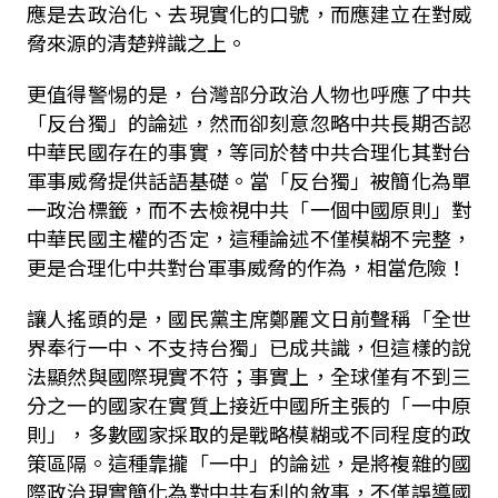
應是去政治化、去現實化的口號，而應建立在對威
脅來源的清楚辨識之上。
更值得警惕的是，台灣部分政治人物也呼應了中共
「反台獨」的論述，然而卻刻意忽略中共長期否認
中華民國存在的事實，等同於替中共合理化其對台
軍事威脅提供話語基礎。當「反台獨」被簡化為單
一政治標籤，而不去檢視中共「一個中國原則」對
中華民國主權的否定，這種論述不僅模糊不完整，
更是合理化中共對台軍事威脅的作為，相當危險！
讓人搖頭的是，國民黨主席鄭麗文日前聲稱「全世
界奉行一中、不支持台獨」已成共識，但這樣的說
法顯然與國際現實不符；事實上，全球僅有不到三
分之一的國家在實質上接近中國所主張的「一中原
則」，多數國家採取的是戰略模糊或不同程度的政
策區隔。這種靠攏「一中」的論述，是將複雜的國
際政治現實簡化為對中共有利的敘事，不僅誤導國