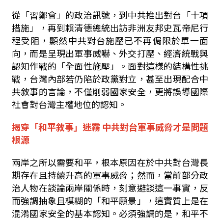
從「習鄭會」的政治訊號，到中共推出對台「十項
措施」，再到賴清德總統出訪非洲友邦史瓦帝尼行
程受阻，顯然中共對台施壓已不再侷限於單一面
向，而是呈現出軍事威嚇、外交打壓、經濟統戰與
認知作戰的「全面性施壓」。面對這樣的結構性挑
戰，台灣內部若仍陷於政黨對立，甚至出現配合中
共敘事的言論，不僅削弱國家安全，更將誤導國際
社會對台灣主權地位的認知。
揭穿「和平敘事」迷霧 中共對台軍事威脅才是問題
根源
兩岸之所以需要和平，根本原因在於中共對台灣長
期存在且持續升高的軍事威脅；然而，當前部分政
治人物在談論兩岸關係時，刻意避談這一事實，反
而強調抽象且模糊的「和平願景」，這實質上是在
混淆國家安全的基本認知。必須強調的是，和平不