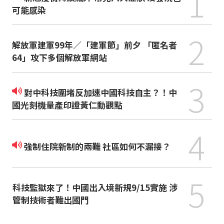
1
可能感染
2
解放軍建軍99年／「建軍節」前夕 「匿名者
64」攻下多個解放軍網站
3
對中科技圍堵反加速中國科技自主？！中
國光刻機量產印證黃仁勳觀點
4
強制住院新制的兩難 社區如何不漏接？
5
科技監獄來了！中國出入境新規9/15實施 涉
管制技術者難出國門