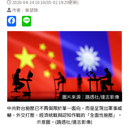
2026-04-24 10:16(05-02 19:29更新)
作者：吳瑟致
圖片來源：路透社/達志影像
中共對台施壓已不再侷限於單一面向，而是呈現出軍事威
嚇、外交打壓、經濟統戰與認知作戰的「全面性施壓」。
示意圖。(路透社/達志影像)