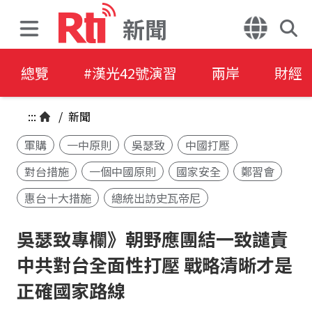
新聞
總覽
#漢光42號演習
兩岸
財經
:::
/
新聞
軍購
一中原則
吳瑟致
中國打壓
對台措施
一個中國原則
國家安全
鄭習會
惠台十大措施
總統出訪史瓦帝尼
吳瑟致專欄》朝野應團結一致譴責
中共對台全面性打壓 戰略清晰才是
正確國家路線