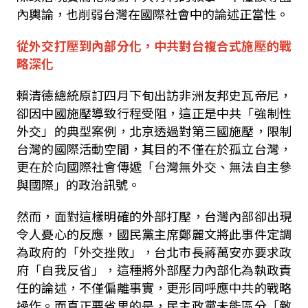
內輿論，也削弱台灣在國際社會中的論述正當性。
從外交打壓到內部分化，中共對台複合式施壓的戰
略深化
賴清德總統原訂四月下旬出訪非洲友邦史瓦帝尼，
卻因中國施壓導致行程受阻，這正是中共「強制性
外交」的典型案例，北京透過對第三國施壓，限制
台灣的國際活動空間，其目的不僅在於孤立台灣，
更在於向國際社會傳遞「台灣無外交、無法自主參
與國際」的政治訊號。
然而，面對這樣明確的外部打壓，台灣內部卻出現
令人憂心的反應，國民黨主席鄭麗文將此事件定調
為政府的「外交挫敗」，台北市長蔣萬安亦要求政
府「自我反省」，這種將外部壓力內部化為執政責
任的論述，不僅偏離事實，更形同呼應中共的戰略
操作。而真正要省思的是，民主政黨未能區分「敵