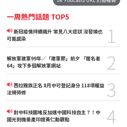
一周熱門話題 TOP5
1
新冠疫情持續飆升 常見八大症狀 沒發燒也
可能感染
2
解放軍建軍99年／「建軍節」前夕 「匿名者
64」攻下多個解放軍網站
3
西拉雅族正名 8月中可登記身分 118項權益
法規待修
4
對中科技圍堵反加速中國科技自主？！中
國光刻機量產印證黃仁勳觀點