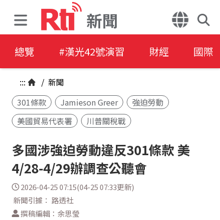
新聞
總覽
#漢光42號演習
財經
國際
:::
/
新聞
301條款
Jamieson Greer
強迫勞動
美國貿易代表署
川普關稅戰
多國涉強迫勞動違反301條款 美
4/28-4/29辦調查公聽會
2026-04-25 07:15(04-25 07:33更新)
新聞引據： 路透社
撰稿編輯：余思瑩