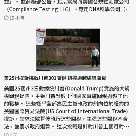
益」。 據商務部公告，北京當局將美國合規性測試公司
（Compliance Testing LLC）、應用DNA科學公司（Ap
plied...
15 小時
美25州提訴挑戰川普301關稅 指控逾越總統職權
美國25個州3日對總統川普(Donald Trump)實施的大規
模關稅提告，主張川普對數十個國家實施關稅逾越了他
的職權。 這些幾乎全部為民主黨執政的州向位於紐約的
美國國際貿易法院(US Court of International Trade)
提訴，請求法院暫停執行這些關稅，主張這些關稅不合
法，並要求政府退款。 這次挑戰是針對川普上個月對60
個...
2 天