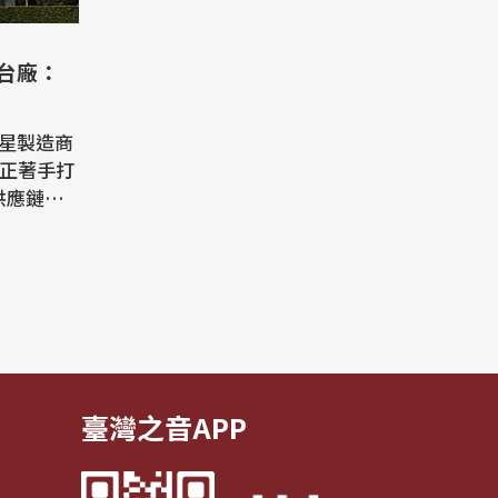
 台廠：
衛星製造商
)正著手打
供應鏈，
供應中斷
台廠供應
透露，Sp
產比重，但
說法透露，
臺灣之音APP