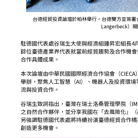
台德經貿投資論壇於柏林舉行，台德雙方並簽署合作
Langerbec
駐德國代表處谷瑞生大使與經濟組鍾昇宏組長
4
餘位臺德產業界代表就當前經貿趨勢及合作機會
合作具體成果。
本次論壇由中華民國國際經濟合作協會（
CIECA
舉辦，聚焦人工智慧（
AI
）、機器人及投資環境
流與投資合作。
谷瑞生致詞指出，臺灣在瑞士洛桑管理學院（
IM
之自然合作夥伴，並分享我國在「去風險化」（
另強調駐德國代表處將持續扮演臺德經貿合作橋
創造更多機會。