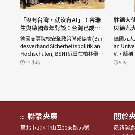
「沒有台灣，就沒有AI」！谷瑞
駐德大
生與德國青年對談：台灣已成世
與德九
界重要夥伴
備忘錄
德國高等院校安全政策聯邦協會(Bun
德國九大
desverband Sicherheitspolitik an
an Unive
Hochschulen, BSH)近日在柏林舉辦
V.，簡
進階學習營，我國駐德國代表谷瑞生
校長（Prof
12 小時
5 天
4日應邀與來自20多所大專院校政治
rauns
安全相關科系的德國與國際學生面對
福校長（Pro
面交流，分享台灣經驗。谷瑞生說明
ndorf
台灣面對中共灰色地帶威脅與認知戰
7月16
衝擊，但依舊在防疫合作、半導體科
大學系統（T
技到建立...
Universi.
聯繫央廣
關於
:::
臺北市104中山區北安路55號
最新消