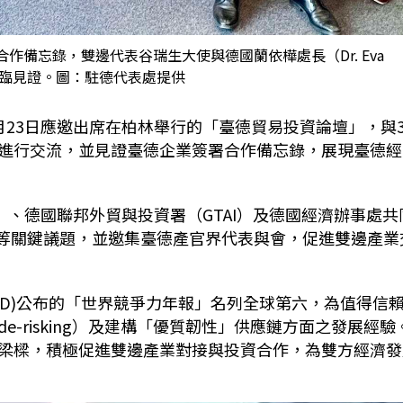
備忘錄，雙邊代表谷瑞生大使與德國蘭依樺處長（Dr. Eva
k）親臨見證。圖：駐德代表處提供
月
23
日應邀出席在柏林舉行的「臺德貿易投資論壇」，與
進行交流，並見證臺德企業簽署合作備忘錄，展現臺德經
）、德國聯邦外貿與投資署（
GTAI
）及德國經濟辦事處共
等關鍵議題，並邀集臺德產官界代表與會，促進雙邊產業
D)
公布的「世界競爭力年報」名列全球第六，為值得信
de-risking
）及建構「優質韌性」供應鏈方面之發展經驗
梁樑，積極促進雙邊產業對接與投資合作，為雙方經濟發