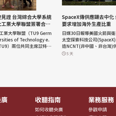
使見證 台灣綜合大學系統
SpaceX傳供應鏈去中化
大工業大學聯盟簽署合作
要求增加海外生產比重
工業大學聯盟（TU9 Germ
日媒30日報導美國火箭與
rsities of Technology e.
太空探索科技公司(SpaceX
稱TU9）兩位共同主席苡特安
造NCNT(非中國、非台灣)
. Dr. Angela Ittel, 德國B
以降低台海局勢緊張時造成
5 天
chweig工業大學校長）及明德
的風險。中央社報導，相關
f. Dr.-Ing. Peter Midde
鏈高階主管接受記者詢問時
,斯圖加特大學校長）於2026年
aceX的確要求增加海外生
日至駐德國代表處與台灣綜合
仍需時間進行。 日經亞洲(Nikkei Asi
aiwan Comprehensive
a)30日引述多位消息人士
..
由馬斯...
央廣
收聽指南
業務服務
息
如何收聽央廣
參觀申請