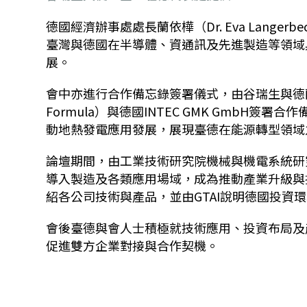
德國經濟辦事處處長蘭依樺（
Dr. Eva Langerbe
臺灣與德國在半導體、資通訊及先進製造等領域
展。
會中亦進行合作備忘錄簽署儀式，由谷瑞生與德
Formula
）與德國
INTEC GMK GmbH
簽署合作
動地熱發電應用發展，展現臺德在能源轉型領域
論壇期間，由工業技術研究院機械與機電系統研
導入製造及各類應用場域，成為推動產業升級與
紹各公司技術與產品，並由
GTAI
說明德國投資環
會後臺德與會人士積極就技術應用、投資布局及
促進雙方企業對接與合作契機。