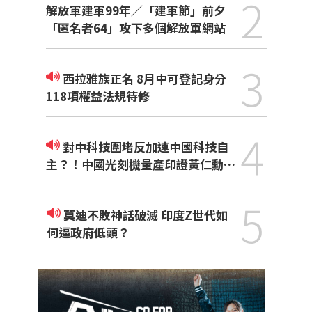
2
解放軍建軍99年／「建軍節」前夕
「匿名者64」攻下多個解放軍網站
3
西拉雅族正名 8月中可登記身分
118項權益法規待修
4
對中科技圍堵反加速中國科技自
主？！中國光刻機量產印證黃仁勳觀
點
5
莫迪不敗神話破滅 印度Z世代如
何逼政府低頭？