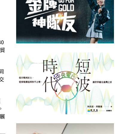
30
貿
同
交
賴
。
展