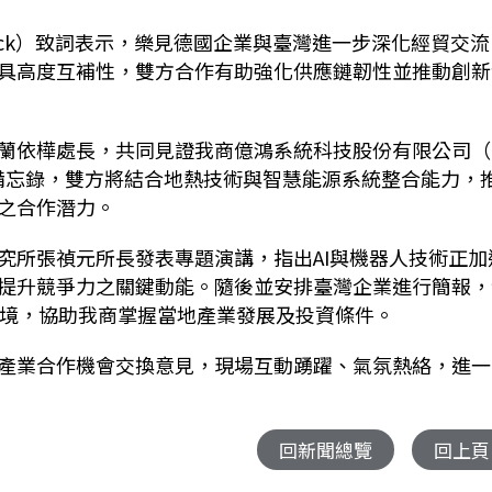
ck
）致詞表示，樂見德國企業與臺灣進一步深化經貿交流
具高度互補性，雙方合作有助強化供應鏈韌性並推動創新
蘭依樺處長，共同見證我商億鴻系統科技股份有限公司（
備忘錄，雙方將結合地熱技術與智慧能源系統整合能力，
之合作潛力。
究所張禎元所長發表專題演講，指出
AI
與機器人技術正加
提升競爭力之關鍵動能。隨後並安排臺灣企業進行簡報，
境，協助我商掌握當地產業發展及投資條件。
產業合作機會交換意見，現場互動踴躍、氣氛熱絡，進一
回新聞總覽
回上頁