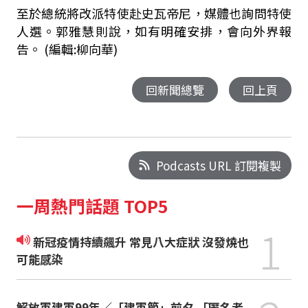
至於總統將改派特使赴史瓦帝尼，媒體也詢問特使
人選。郭雅慧則說，如有明確安排，會向外界報
告。 (編輯:柳向華)
回新聞總覽
回上頁
Podcasts URL 訂閱複製
一周熱門話題 TOP5
1
新冠疫情持續飆升 常見八大症狀 沒發燒也
可能感染
解放軍建軍99年／「建軍節」前夕 「匿名者