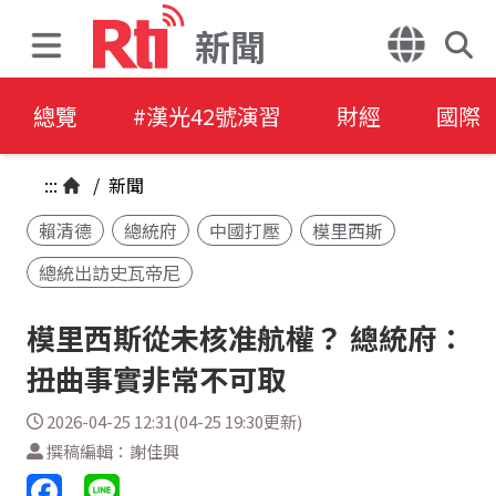
新聞
總覽
#漢光42號演習
財經
國際
:::
/
新聞
賴清德
總統府
中國打壓
模里西斯
總統出訪史瓦帝尼
模里西斯從未核准航權？ 總統府：
扭曲事實非常不可取
2026-04-25 12:31(04-25 19:30更新)
撰稿編輯：謝佳興