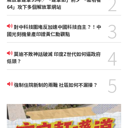
2
64」攻下多個解放軍網站
3
對中科技圍堵反加速中國科技自主？！中
國光刻機量產印證黃仁勳觀點
4
莫迪不敗神話破滅 印度Z世代如何逼政府
低頭？
5
強制住院新制的兩難 社區如何不漏接？