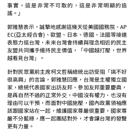
事實，這是非常不可取的，這是非常明顯的造
謠。』
郭雅慧表示，誠摯地感謝這幾天從美國國務院、AP
EC(亞太經合會)、歐盟、日本、德國、法國等接連
表態力挺台灣，未來台灣會持續與理念相近的民主
友盟共同攜手維持民主價值，「中國越打壓，世界
越看見台灣」。
針對民眾黨前主席柯文哲稱總統出訪受阻「搞不好
很高興」的言論，郭雅慧回應，台灣是主權獨立國
家，總統代表國家出訪友邦、參加友邦重要慶典，
是再自然不過的正常外交，中國沒有權力、也沒有
理由可以干預，而面對中國施壓，國內政黨領袖應
該跟國家站在一起，維護國家尊嚴很重要，國家尊
嚴不分藍綠，應一起團結對外，才會讓台灣的發聲
更有力量。