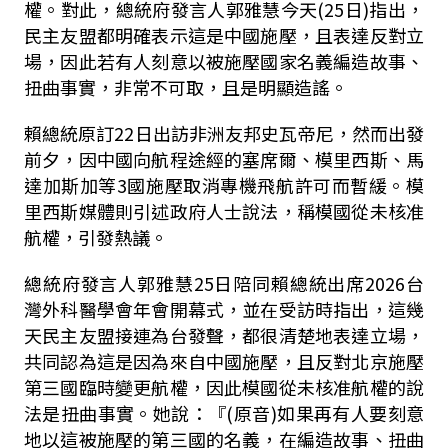
權。對此，總統府發言人郭雅慧今天(25日)指出，
民主友盟都明確表示這是中國施壓，且表達反對立
場，因此若有人刻意以被施壓國家名義編造故事、
扭曲事實，非常不可取，且是明顯造謠。
賴總統原訂22日出訪非洲友邦史瓦帝尼，然而出發
前夕，因中國向航程途經的塞席爾、模里西斯、馬
達加斯加等3國施壓
取消專機飛航許可
而暫緩。模
里西斯媒體則引述政府人士說法，稱模國從未核准
航權，引發熱議。
總統府發言人郭雅慧25日陪同賴總統出席2026台
灣外科醫學會年會開幕式，並在受訪時指出，這幾
天民主友盟接連為台發聲，都很清楚地表達立場，
共同認為這是因為來自中國施壓，且反對北京施壓
第三國臨時變更航權，因此模國從未核准航權的說
法是扭曲事實。她說：『(原音)如果再有人要刻意
地以這被施壓的第三國的名義，在編造故事、扭曲