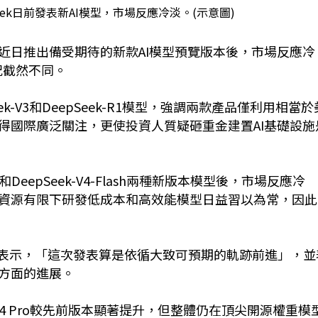
Seek日前發表新AI模型，市場反應冷淡。(示意圖)
eek)近日推出備受期待的新款AI模型預覽版本後，市場反應冷
況截然不同。
ek-V3和DeepSeek-R1模型，強調兩款產品僅利用相當於
得國際廣泛關注，更使投資人質疑砸重金建置AI基礎設施
ro和DeepSeek-V4-Flash兩種新版本模型後，市場反應冷
資源有限下研發低成本和高效能模型日益習以為常，因此
e Su)表示，「這次發表算是依循大致可預期的軌跡前進」，
方面的進展。
epSeek-V4 Pro較先前版本顯著提升，但整體仍在頂尖開源權重模