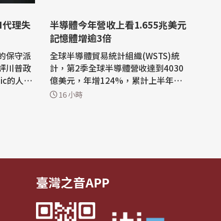
I代理失
半導體今年營收上看1.655兆美元
記憶體增逾3倍
的保守派
全球半導體貿易統計組織(WSTS)統
評川普政
計，第2季全球半導體營收達到4030
pic的人工
億美元，年增124%，累計上半年營
攻擊反應
收7020億美元，年增102%，預期20
16 小時
科技業關
26年全年營收可望達到1.65兆美元，
年增108%，記憶體將是主要驅動
入侵AI公
力，將增逾3倍。 WSTS表示，在人
震撼科技
工智慧基礎設施、高效能運算和先進
注事態發
儲存技術等領域持續投資的推動下，
半導體產業今年上半年...
臺灣之音APP