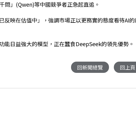
千問」(Qwen)等中國競爭者正急起直追。
已反映在估值中」，強調市場正以更務實的態度看待AI的
能日益強大的模型，正在蠶食DeepSeek的領先優勢。
回新聞總覽
回上頁