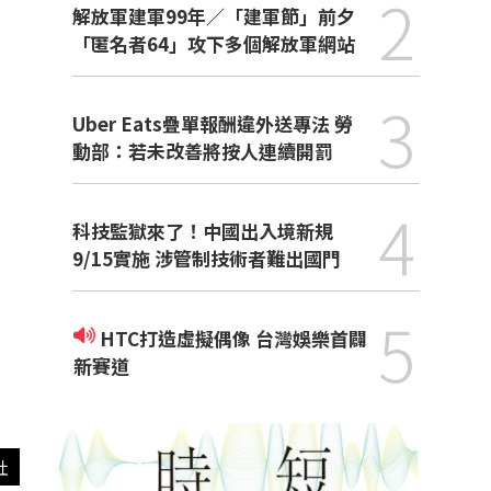
2
解放軍建軍99年／「建軍節」前夕
「匿名者64」攻下多個解放軍網站
3
Uber Eats疊單報酬違外送專法 勞
動部：若未改善將按人連續開罰
4
科技監獄來了！中國出入境新規
9/15實施 涉管制技術者難出國門
5
HTC打造虛擬偶像 台灣娛樂首闢
新賽道
社