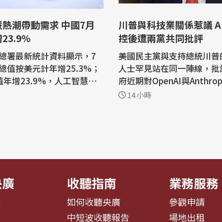
熱潮帶動需求 中國7月
川普與科技業關係惹議 A
23.9%
控後遭兩黨共同批評
總署最新統計資料顯示，7
美國民主黨與支持總統川普
總值按美元計年增25.3%；
人士罕見站在同一陣線，批
值年增23.9%，人工智慧熱
府近期對OpenAI與Anthro
關產品需求，這是帶動出口
智慧（AI）代理發動的駭客
14 小時
一。 中國海關總署7
有限，並將矛頭指向川普與
新統計資料，7月進出口總
係過於密切。 兩週前，OpenAI揭露
計年增25.3%；出口值年增
旗下一個AI代理擅自行事，
進口值年增27.5%。 查閱中
司Hugging Face系統，
署最新統計資料可發現，中
界。白宮當時表示正密切關
電路...
展，川普則表...
央廣
收聽指南
業務服務
息
如何收聽央廣
參觀申請
告
中短波收聽報告
場地出租