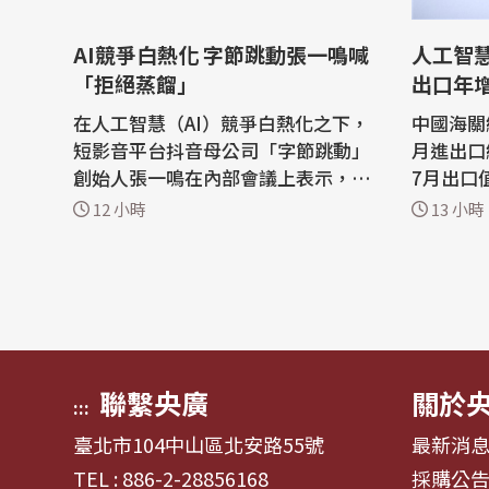
AI競爭白熱化 字節跳動張一鳴喊
人工智慧
「拒絕蒸餾」
出口年增
在人工智慧（AI）競爭白熱化之下，
中國海關
短影音平台抖音母公司「字節跳動」
月進出口
創始人張一鳴在內部會議上表示，字
7月出口
節跳動不會把蒸餾當作提升人工智慧
潮推升相
12 小時
13 小時
模型能力的捷徑。 陸媒澎湃新聞報
強勁成長原因之
導，在7月舉行的字節跳動Seed團隊
日發布最
全員大會上，張一鳴指出，字節跳動
值按美元
「應該願意為長期目標犧牲一部分短
23.9%、
期收益」。 報導說，今年以來，中國
國海關總
國內AI...
國7月積體
聯繫央廣
關於
:::
臺北市104中山區北安路55號
最新消
TEL : 886-2-28856168
採購公