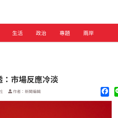
生活
政治
專題
兩岸
 路透：市場反應冷淡
社
作者：新聞編輯