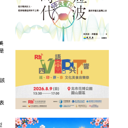
美
是
該
並表
型