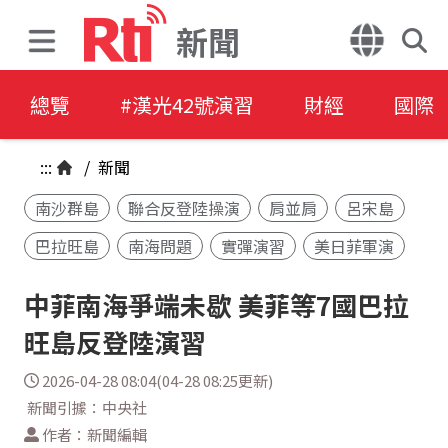
新聞
總覽
#漢光42號演習
財經
國際
:::
/
新聞
南沙群島
聯合反登陸操演
肩並肩
呂宋島
巴拉旺島
南海問題
實彈演習
美日菲軍演
中菲南海爭端未歇 美菲等7國巴拉
旺島反登陸演習
2026-04-28 08:04(04-28 08:25更新)
新聞引據：中央社
作者：新聞編輯