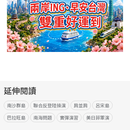
延伸閱讀
南沙群島
聯合反登陸操演
肩並肩
呂宋島
巴拉旺島
南海問題
實彈演習
美日菲軍演