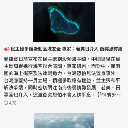
民主礁爭議牽動區域安全 專家：若美日介入 衝突恐持續
菲律賓日前宣布在民主礁劃設領海基線，中國隨後在民
主礁周邊進行海空聯合演訓。專家研判，面對中、菲兩
國的海上衝突及法律戰角力，台灣恐怕無法置身事外，
台灣應堅持一貫立場、積極爭取應有權益，並主張和平
解決爭端，同時密切關注南海後續情勢發展。若美、日
等國也介入，這波衝突恐怕不會太快平息。 菲律賓外交
部7月...
4 天