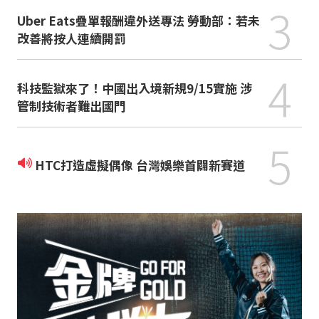
3
Uber Eats疊單報酬違外送專法 勞動部：若未
改善將按人連續開罰
4
科技監獄來了！中國出入境新規9/15實施 涉
管制技術者難出國門
5
HTC打造虛擬偶像 台灣娛樂首闢新賽道