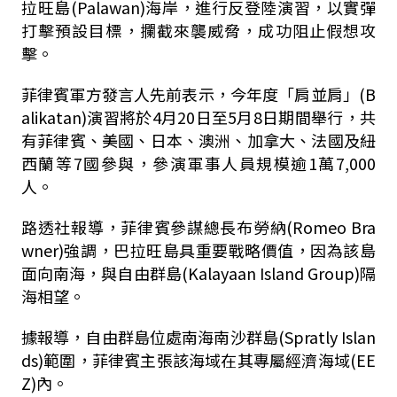
拉旺島(Palawan)海岸，進行反登陸演習，以實彈
打擊預設目標，攔截來襲威脅，成功阻止假想攻
擊。
菲律賓軍方發言人先前表示，今年度「肩並肩」(B
alikatan)演習將於4月20日至5月8日期間舉行，共
有菲律賓、美國、日本、澳洲、加拿大、法國及紐
西蘭等7國參與，參演軍事人員規模逾1萬7,000
人。
路透社報導，菲律賓參謀總長布勞納(Romeo Bra
wner)強調，巴拉旺島具重要戰略價值，因為該島
面向南海，與自由群島(Kalayaan Island Group)隔
海相望。
據報導，自由群島位處南海南沙群島(Spratly Islan
ds)範圍，菲律賓主張該海域在其專屬經濟海域(EE
Z)內。