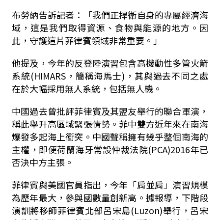
布勞納告訴記者：「我們正捍衛自身的專屬經濟海
域，這是我們取得資源、食物與能源的地方。因
此，守護這片菲律賓領域非常重要。」
他提及，今年的反登陸演習包含高機動性多管火箭
系統(HIMARS，簡稱海馬士)，其與過去不同之處
在於大幅採用無人系統，包括無人機。
中國過去曾批評菲律賓及其盟友舉行的聯合軍演，
稱此舉升高區域緊張情勢。菲中雙方近年來在南海
爆發多起海上衝突。中國聲稱擁有幾乎整個南海的
主權，即便荷蘭海牙常設仲裁法院(PCA)2016年已
否決中方主張。
菲律賓與美國官員指出，今年「肩並肩」演習規模
為歷年最大，參與國數量創新高。據報導，下階段
演訓將移師菲律賓北部呂宋島(Luzon)舉行，呂宋