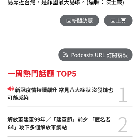
島靠近台灣，是菲國最大島嶼。(編輯：陳士廉)
回新聞總覽
回上頁
Podcasts URL 訂閱複製
一周熱門話題 TOP5
1
新冠疫情持續飆升 常見八大症狀 沒發燒也
可能感染
2
解放軍建軍99年／「建軍節」前夕 「匿名者
64」攻下多個解放軍網站