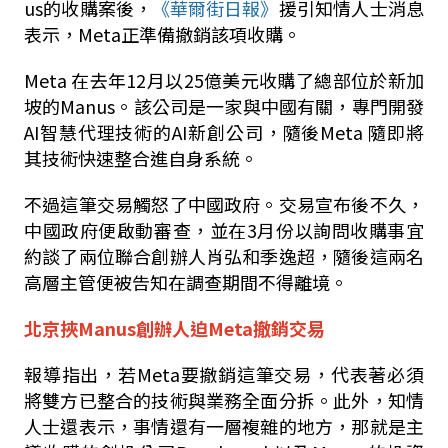
us
的收購案後，
《華爾街日報》
援引知情人士消息
表示，
Meta
正準備撤銷該項收購。
Meta
在去年
12
月以
25
億美元收購了總部位於新加
坡的
Manus
。該公司是一家與中國有關，專門開發
AI
智慧代理技術的
AI
新創公司，隨後
Meta
隨即將
其技術快速整合進自身系統。
不過這筆交易觸怒了中國政府。交易宣布後不久，
中國政府便啟動審查，並在
3
月份以詢問收購事宜
約談了兩位聯合創辦人肖弘和季逸超，隨後這兩名
高層主管便被告知在調查期間不得離境。
北京挾Manus創辦人迫Meta撤銷交易
報導指出，若
Meta
要撤銷這筆交易，代表著必須
將雙方已整合的技術與業務全面分拆。此外，知情
人士還表示，事情還有一層複雜的地方，那就是主