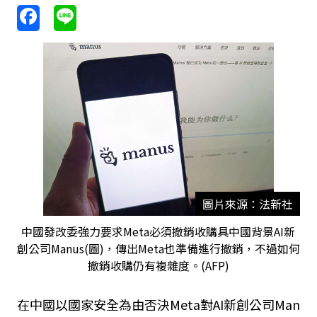
圖片來源：法新社
中國發改委強力要求Meta必須撤銷收購具中國背景AI新
創公司Manus(圖)，傳出Meta也準備進行撤銷，不過如何
撤銷收購仍有複雜度。(AFP)
在中國以國家安全為由否決
Meta
對
AI
新創公司
Man