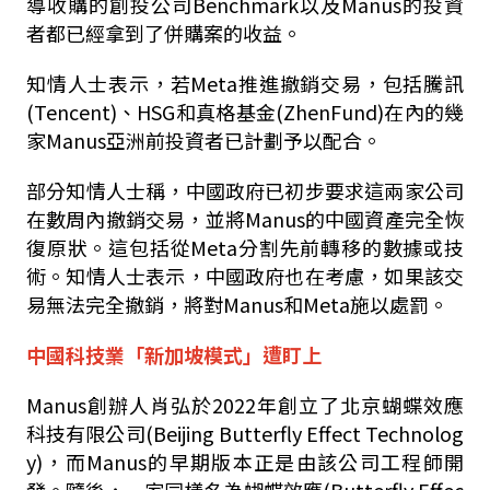
導收購的創投公司
Benchmark
以及
Manus
的投資
者都已經拿到了併購案的收益。
知情人士表示，若
Meta
推進撤銷交易，包括騰訊
(Tencent)
、
HSG
和真格基金
(ZhenFund)
在內的幾
家
Manus
亞洲前投資者已計劃予以配合。
部分知情人士稱，中國政府已初步要求這兩家公司
在數周內撤銷交易，並將
Manus
的中國資產完全恢
復原狀。這包括從
Meta
分割先前轉移的數據或技
術。知情人士表示，中國政府也在考慮，如果該交
易無法完全撤銷，將對
Manus
和
Meta
施以處罰。
中國科技業「新加坡模式」遭盯上
Manus
創辦人肖弘於
2022
年創立了北京蝴蝶效應
科技有限公司
(Beijing Butterfly Effect Technolog
y)
，而
Manus
的早期版本正是由該公司工程師開