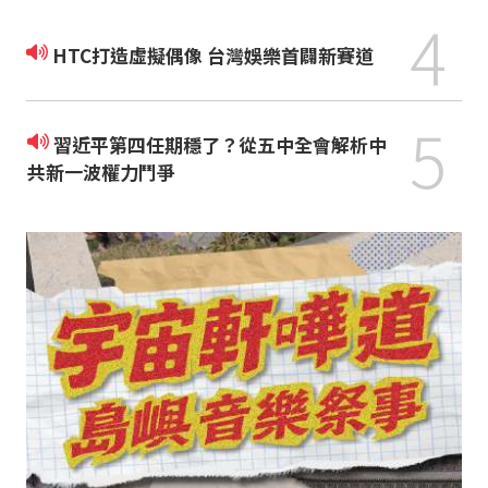
4
HTC打造虛擬偶像 台灣娛樂首闢新賽道
5
習近平第四任期穩了？從五中全會解析中
共新一波權力鬥爭