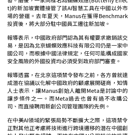
發。隨後，一家同樣名為蝴蝶效應
(Butterfly Effec
t)
的新加坡實體接管了該
AI
智慧工具在中國以外市
場的營運。去年夏天，
Manus
在獲得
Benchmark
投資後，將大部分駐中國員工遷往新加坡。
報導表示，中國政府部門認為其有權要求撤銷該交
易，是因為北京蝴蝶效應科技有限公司仍是一家中
國公司，而根據中國法律規定，任何可能構成國家
安全風險的外國投資均必須受到政府部門審查。
報導透露，在北京這項禁令發布之前，各方曾就達
成潛在協議以化解中國政府的顧慮展開磋商，知情
人士表示，讓
Manus
創始人離開
Meta
是討論中的
讓步條件之一。而
Meta
過去也曾有過不收購公
司、而直接聘用新創公司管理團隊的先例。
在中美
AI
領域的緊張局勢不斷擴大之際，這項禁令
正對其他正考慮將技術進行跨境遷移的潛在中國創