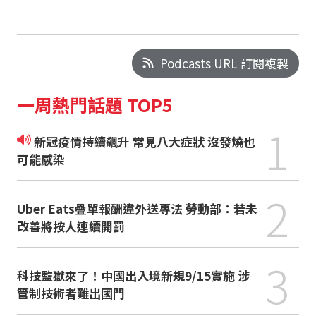
Podcasts URL 訂閱複製
一周熱門話題 TOP5
1
新冠疫情持續飆升 常見八大症狀 沒發燒也
可能感染
2
Uber Eats疊單報酬違外送專法 勞動部：若未
改善將按人連續開罰
3
科技監獄來了！中國出入境新規9/15實施 涉
管制技術者難出國門