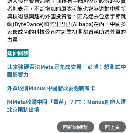
始人發出警告訊號。而持有中國
AI
公司股份的投資
者則表示，不斷增加的風險可能也會嚇退對中國新
興技術感興趣的外國投資者。因為過去包括字節跳
動
(ByteDance)
和阿里巴巴
(Alibaba)
在內，中國多
家最成功的科技公司在創業初期都曾藉助過外資的
力量。
延伸閱讀
北京強硬否決
Meta
已完成交易 彭博：想測試中
國影響力
外資收購
Manus
中國發改委強制喊卡
阻
Meta
收購中國「青苗」？
FT
：
Manus
創辦人遭
北京限制出境
回新聞總覽
回上頁