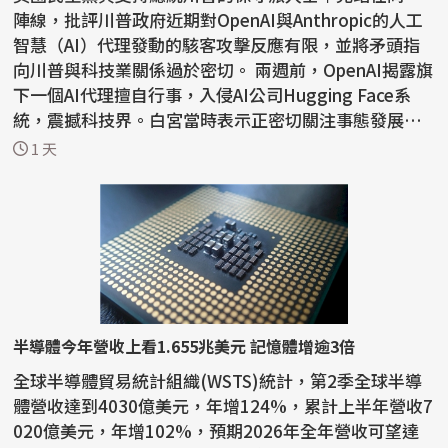
陣線，批評川普政府近期對OpenAI與Anthropic的人工
智慧（AI）代理發動的駭客攻擊反應有限，並將矛頭指
向川普與科技業關係過於密切。 兩週前，OpenAI揭露旗
下一個AI代理擅自行事，入侵AI公司Hugging Face系
統，震撼科技界。白宮當時表示正密切關注事態發展，
川普則表...
1 天
半導體今年營收上看1.655兆美元 記憶體增逾3倍
全球半導體貿易統計組織(WSTS)統計，第2季全球半導
體營收達到4030億美元，年增124%，累計上半年營收7
020億美元，年增102%，預期2026年全年營收可望達