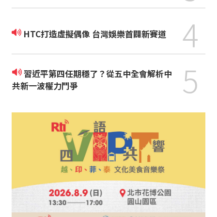
4
HTC打造虛擬偶像 台灣娛樂首闢新賽道
5
習近平第四任期穩了？從五中全會解析中
共新一波權力鬥爭