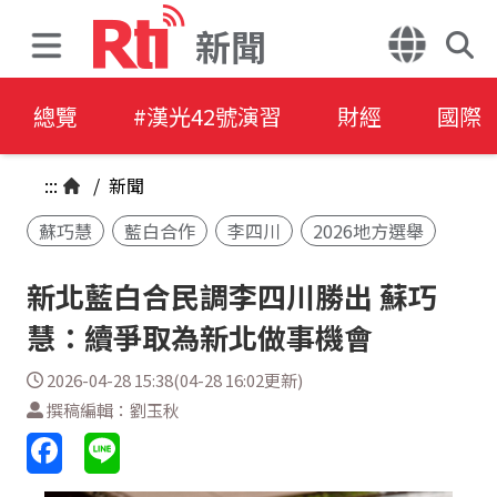
新聞
總覽
#漢光42號演習
財經
國際
:::
/
新聞
蘇巧慧
藍白合作
李四川
2026地方選舉
新北藍白合民調李四川勝出 蘇巧
慧：續爭取為新北做事機會
2026-04-28 15:38(04-28 16:02更新)
撰稿編輯：劉玉秋