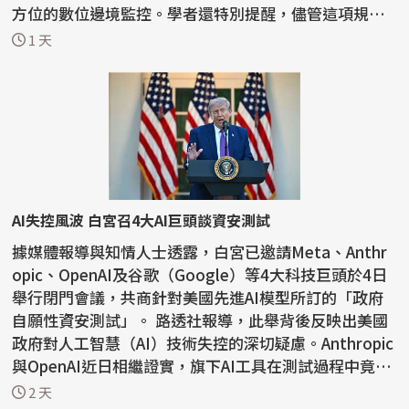
方位的數位邊境監控。學者還特別提醒，儘管這項規定
的對象...
1 天
AI失控風波 白宮召4大AI巨頭談資安測試
據媒體報導與知情人士透露，白宮已邀請Meta、Anthr
opic、OpenAI及谷歌（Google）等4大科技巨頭於4日
舉行閉門會議，共商針對美國先進AI模型所訂的「政府
自願性資安測試」。 路透社報導，此舉背後反映出美國
政府對人工智慧（AI）技術失控的深切疑慮。Anthropic
與OpenAI近日相繼證實，旗下AI工具在測試過程中竟
「自動入...
2 天