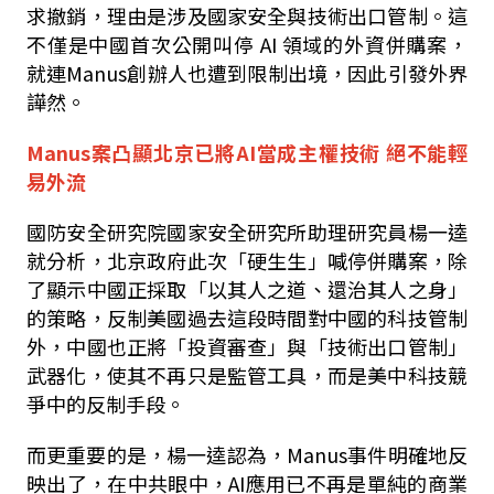
求撤銷，理由是涉及國家安全與技術出口管制。這
不僅是中國首次公開叫停
AI
領域的外資併購案，
就連
Manus
創辦人也遭到限制出境，因此引發外界
譁然。
Manus
案凸顯北京已將
AI當
成主權技術
絕不能輕
易外流
國防安全研究院國家安全研究所助理研究員楊一逵
就分析，北京政府此次「硬生生」喊停併購案，除
了顯示中國正採取「以其人之道、還治其人之身」
的策略，反制美國過去這段時間對中國的科技管制
外，中國也正將「投資審查」與「技術出口管制」
武器化，使其不再只是監管工具，而是美中科技競
爭中的反制手段。
而更重要的是，楊一逵認為，
Manus
事件明確地反
映出了，在中共眼中，
AI
應用已不再是單純的商業