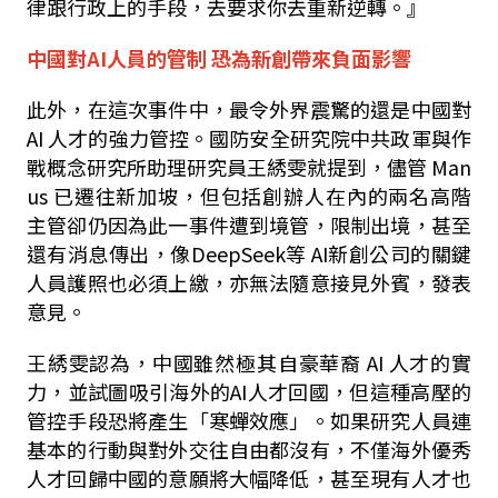
律跟行政上的手段，去要求你去重新逆轉。』
中國對
AI
人員的管制 恐為新創帶來負面影響
此外，在這次事件中，最令外界震驚的還是中國對
AI
人才的強力管控。國防安全研究院中共政軍與作
戰概念研究所助理研究員王綉雯就提到，儘管
Man
us
已遷往新加坡，但包括創辦人在內的兩名高階
主管卻仍因為此一事件遭到境管，限制出境，甚至
還有消息傳出，像
DeepSeek
等
AI
新創公司的關鍵
人員護照也必須上繳，亦無法隨意接見外賓，發表
意見。
王綉雯認為，中國雖然極其自豪華裔
AI
人才的實
力，並試圖吸引海外的
AI
人才回國，但這種高壓的
管控手段恐將產生「寒蟬效應」。如果研究人員連
基本的行動與對外交往自由都沒有，不僅海外優秀
人才回歸中國的意願將大幅降低，甚至現有人才也