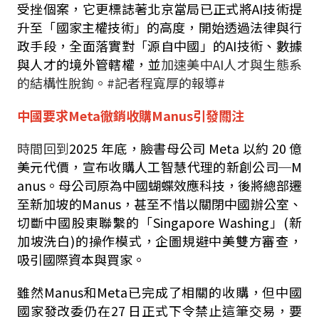
受挫個案，它更標誌著北京當局已正式將
AI
技術提
升至「國家主權技術」的高度，開始透過法律與行
政手段，全面落實對「源自中國」的
AI
技術、數據
與人才的境外管轄權，並
加速美中
AI
人才與生態系
的結構性脫鉤。#記者程寬厚的報導#
中國要求
Meta
徹銷收購
Manus
引發關注
時間回到
2025
年底，臉書母公司
Meta
以約
20
億
美元代價，宣布收購人工智慧代理的新創公司─
M
anus
。母公司原為中國蝴蝶效應科技，後將總部遷
至新加坡的
Manus
，
甚至不惜以關閉中國辦公室、
切斷中國股東聯繫的「
Singapore Washing
」
(
新
加坡洗白
)
的操作模式，企圖規避中美雙方審查，
吸引國際資本與買家。
雖然
Manus
和
Meta
已完成了相關的收購，但中國
國家發改委仍在
27
日正式下令禁止這筆交易，要