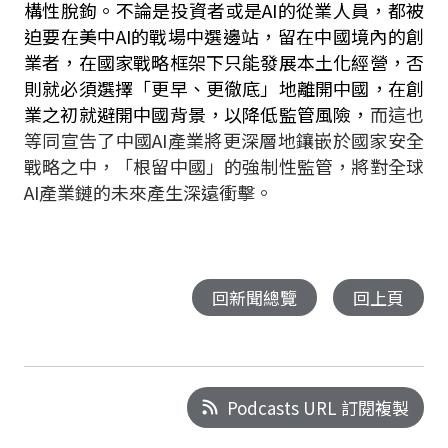
構性脫鉤。不論是投資者或是
AI
的從業人員，都被
迫要在美中
AI
的戰場中選邊站，留在中國境內的創
業者，在國家戰略框架下只能發展本土化經營，否
則就必須選擇「更早、更徹底」地離開中國，在創
業之初就避開中國背景，以降低監管風險，
而這也
等同宣告了中國
AI
產業將更深層地鑲嵌於國家安全
戰略之中，「根留中國」的強制性監管，將對全球
AI
產業鏈的未來產生深遠衝擊。
回新聞總覽
回上頁
Podcasts URL 訂閱複製