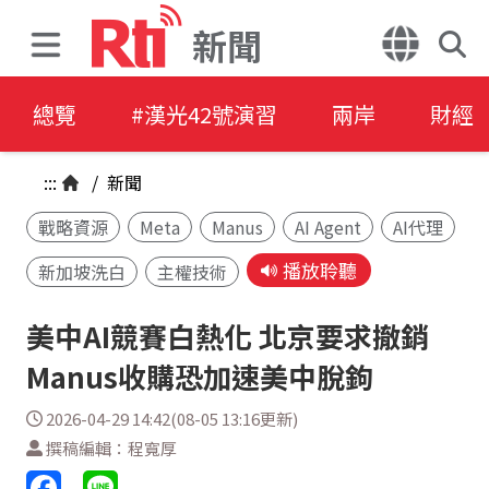
新聞
總覽
#漢光42號演習
兩岸
財經
:::
/
新聞
戰略資源
Meta
Manus
AI Agent
AI代理
播放聆聽
新加坡洗白
主權技術
美中AI競賽白熱化 北京要求撤銷
Manus收購恐加速美中脫鉤
2026-04-29 14:42(08-05 13:16更新)
撰稿編輯：程寬厚