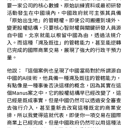
要一家公司的核心數據、原始訓練資料或最初研發
活動發生在中國境內，中國政府就可主張其具備
「原始出生地」的管轄權。即便公司搬遷到境外、
變更股權結構，只要核心智財權與關鍵研發人員源
自中國，北京就能以根留中國為由，透過法規介
入。而這種「溯及既往」的管轄能力，甚至能逆轉
已完成的國際商業交易，展現了強大的行政干預力
量。
他說：『這個案例也呈現了中國當局對於所謂源自
中國的
AI
技術，他具備一種溯及既往的管轄能力，
有點像是一種事後否決這樣的概念，因為其實在這
個
Manus
案之中，它的股權結構早已經改變了，這
已經是既成事實，但是中國仍然可以透過安全審查
去強行介入，甚至重新去改寫這種既定的商業安
排，所以我覺得這就代表，即便你一項交易在國際
商業上已經完成，但是中國政府仍然可以用這種法