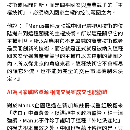
技術或民間創新，而是關乎國安與產業競爭的「主
權技術」，必須納入國家主權的控制範圍之內。
他說：『
Manus
事件反映說中國已經把
AI
技術的位
階提升到這種關鍵的主權技術。所以這是關乎它的
主權利益。所以
AI
應用它不是單純的商業技術或者
是民間創新的技術，而它就是正式就是被納入這種
國家安全還有產業競爭的主權可以去控制的範圍之
內。所以從北京的角度來看，這種技術它不會輕易
的讓它外流，也不能夠完全的交由市場機制來決
定。』
AI
為國家戰略資源 相關交易雖成交也能撤銷
對於
Manus
企圖透過在新加坡註冊或重組股權來
「洗白」中資背景，以逃避中國政府監管，楊一逵
強調，
Manus
事件除了證明了這種「外地洗產地」
的模式根本無效之外，中國也想藉此傳達的是，只