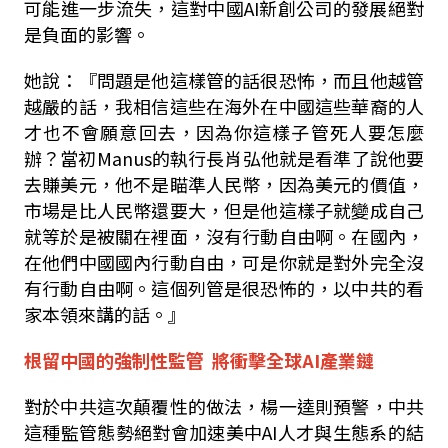
可能進一步流失，這對中國
AI
新創公司的發展絕對
是負面的影響。
她說：『問
題是他這樣管的話很恐怖，而且他越管
越嚴的話，我相信這些在海外在中國這些華裔的人
才也不會願意回去，因為你這樣子管死人要怎麼
辦？當初
Manus
的執行長肖弘他就是看準了說他要
去賺美元，他不是瞄準人民幣，因為美元的價值，
市場是比人民幣還要大，但是他這樣子就變成自己
就等於是被關在裡面，沒有行動自由啊。在國內，
在他們中國國內行動自由，可是你就是對外完全沒
有行動自由啊。這個列管是很恐怖的，以中共的看
家本領來講的話。』
根留中國的強制性監管
將衝擊全球
AI
產業鏈
對於中共這次顛覆性的做法，楊一逵則預警，中共
這種監管態勢絕對會加速美中
AI
人才與生態系的結