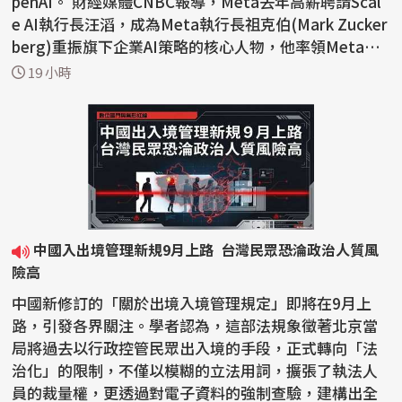
penAI。 財經媒體CNBC報導，Meta去年高薪聘請Scal
e AI執行長汪滔，成為Meta執行長祖克伯(Mark Zucker
berg)重振旗下企業AI策略的核心人物，他率領Meta超
級智慧實驗室...
19 小時
中國入出境管理新規9月上路 台灣民眾恐淪政治人質風
險高
中國新修訂的「關於出境入境管理規定」即將在9月上
路，引發各界關注。學者認為，這部法規象徵著北京當
局將過去以行政控管民眾出入境的手段，正式轉向「法
治化」的限制，不僅以模糊的立法用詞，擴張了執法人
員的裁量權，更透過對電子資料的強制查驗，建構出全