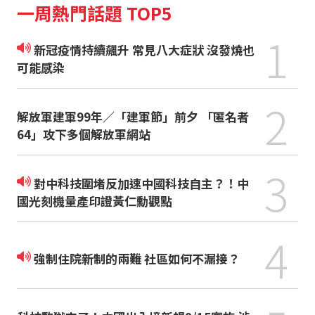
一周熱門話題 TOP5
1
新冠疫情持續飆升 常見八大症狀 沒發燒也
可能感染
2
解放軍建軍99年／「建軍節」前夕 「匿名者
64」攻下多個解放軍網站
3
對中科技圍堵反加速中國科技自主？！中
國光刻機量產印證黃仁勳觀點
4
強制住院新制的兩難 社區如何不漏接？