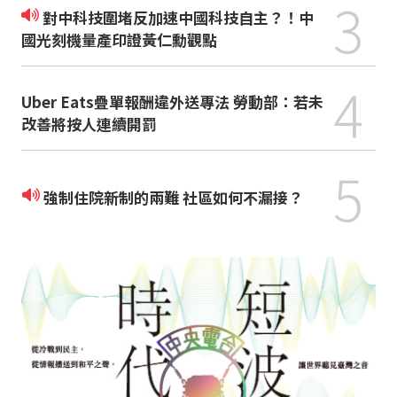
3
對中科技圍堵反加速中國科技自主？！中
國光刻機量產印證黃仁勳觀點
4
Uber Eats疊單報酬違外送專法 勞動部：若未
改善將按人連續開罰
5
強制住院新制的兩難 社區如何不漏接？