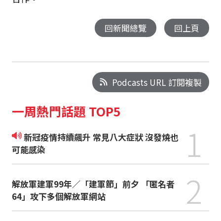
回新聞總覽
回上頁
Podcasts URL 訂閱複製
一周熱門話題 TOP5
1
新冠疫情持續飆升 常見八大症狀 沒發燒也
可能感染
2
解放軍建軍99年／「建軍節」前夕 「匿名者
64」攻下多個解放軍網站