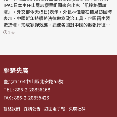
IPAC日本主任山尾志櫻里組團來台出席「凱達格蘭論
壇」。外交部今天(5日)表示，外長林佳龍在接見訪團時
表示，中國近年持續將法律做為政治工具，企圖藉由製
造恐懼，形成寒蟬效應，迫使各國對中國的擴張行徑保
持沈默，因...
1 天
聯繫央廣
臺北市104中山區北安路55號
TEL : 886-2-28856168
FAX : 886-2-28855423
聯絡我們
採購公告
訂閱電子報
央廣社群