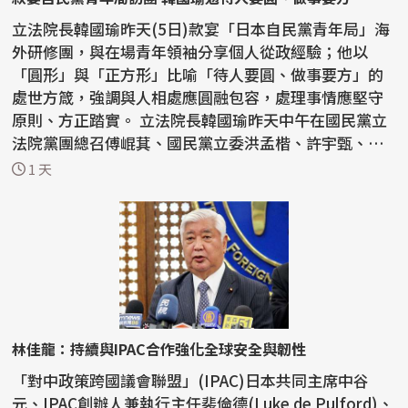
立法院長韓國瑜昨天(5日)款宴「日本自民黨青年局」海
外研修團，與在場青年領袖分享個人從政經驗；他以
「圓形」與「正方形」比喻「待人要圓、做事要方」的
處世方箴，強調與人相處應圓融包容，處理事情應堅守
原則、方正踏實。 立法院長韓國瑜昨天中午在國民黨立
法院黨團總召傅崐萁、國民黨立委洪孟楷、許宇甄、林
思銘、...
1 天
林佳龍：持續與IPAC合作強化全球安全與韌性
「對中政策跨國議會聯盟」(IPAC)日本共同主席中谷
元、IPAC創辦人兼執行主任裴倫德(Luke de Pulford)、