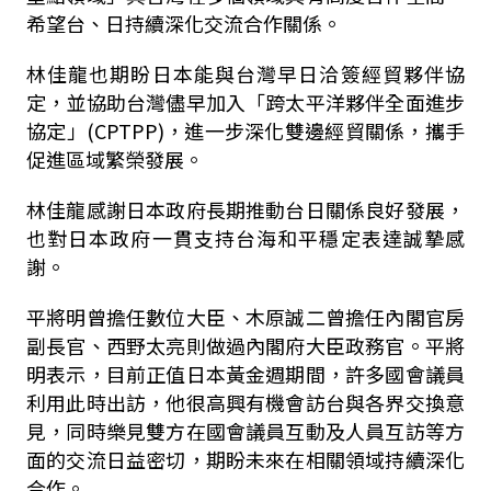
希望台、日持續深化交流合作關係。
林佳龍也期盼日本能與台灣早日洽簽經貿夥伴協
定，並協助台灣儘早加入「跨太平洋夥伴全面進步
協定」(CPTPP)，進一步深化雙邊經貿關係，攜手
促進區域繁榮發展。
林佳龍感謝日本政府長期推動台日關係良好發展，
也對日本政府一貫支持台海和平穩定表達誠摯感
謝。
平將明曾擔任數位大臣、木原誠二曾擔任內閣官房
副長官、西野太亮則做過內閣府大臣政務官。平將
明表示，目前正值日本黃金週期間，許多國會議員
利用此時出訪，他很高興有機會訪台與各界交換意
見，同時樂見雙方在國會議員互動及人員互訪等方
面的交流日益密切，期盼未來在相關領域持續深化
合作。