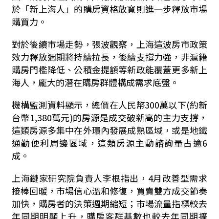
於「新上海人」的購房資格放寬則進一步釋放市場
購買力。
對於後續市場走勢，張波觀察，上海這波房市政策
效力釋放週期將持續拉長，後續支撐力強，非滬籍
購房門檻降低、公積金提額等新政能覆蓋更多新上
海人，龐大的潛在購房群體構成需求底盤。
機構監測資料顯示，總價在人民幣300萬以下(約新
台幣1,380萬元)的房源是成交破新高的主力支撐，
這類房源多集中在外環內發展成熟區域，或是地鐵
通勤便利周邊區域，這類房源主動諮詢量占逾6
成。
上海鏈家研究院負責人李根指出，4月改善型需求
接棒回暖，市場信心溫和修復，買賣雙方成交節奏
加快，購房者的決策週期縮短；市場流量指標較去
年同期明顯上升，購房客群基數也較去年同期擴