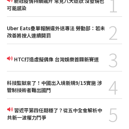
1
新冠疫情持續飆升 常見八大症狀 沒發燒也
可能感染
2
Uber Eats疊單報酬違外送專法 勞動部：若未
改善將按人連續開罰
3
HTC打造虛擬偶像 台灣娛樂首闢新賽道
4
科技監獄來了！中國出入境新規9/15實施 涉
管制技術者難出國門
5
習近平第四任期穩了？從五中全會解析中
共新一波權力鬥爭