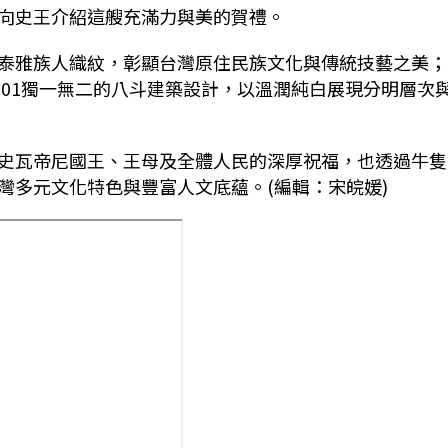
向史王介紹這艘充滿力與美的賀禮。
泰雅族人織紋，彰顯台灣原住民族文化與傳統技藝之美；
101獨一無二的八斗建築設計，以溫潤純白展現分明層次
史瓦帝尼國王、王母及全體人民的深厚祝福，也透過牛隻
灣多元文化特色與豐富人文底蘊。(編輯：宋皖媛)