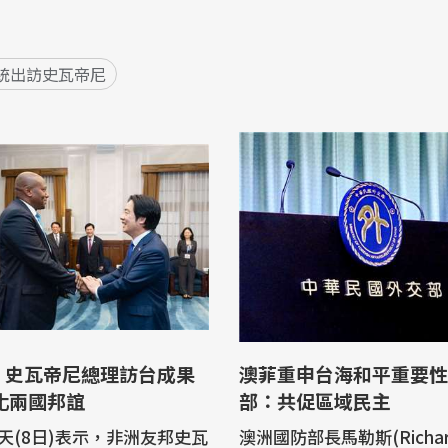
統出訪史瓦帝尼
：史瓦帝尼總理訪台成果
澳菲重申台海和平重要性
 深化兩國邦誼
部：共促區域民主
天(8日)表示，非洲友邦史瓦
澳洲國防部長馬勒斯(Richard