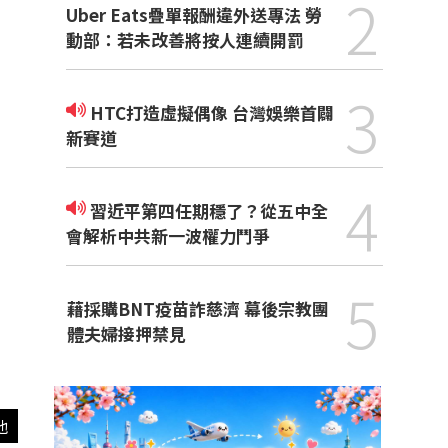
2
Uber Eats疊單報酬違外送專法 勞
動部：若未改善將按人連續開罰
3
HTC打造虛擬偶像 台灣娛樂首闢
新賽道
4
習近平第四任期穩了？從五中全
會解析中共新一波權力鬥爭
5
藉採購BNT疫苗詐慈濟 幕後宗教團
體夫婦接押禁見
他