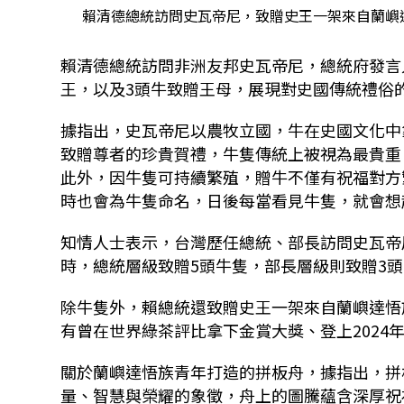
賴清德總統訪問史瓦帝尼，致贈史王一架來自蘭嶼達
賴清德總統訪問非洲友邦史瓦帝尼，總統府發言人
王，以及3頭牛致贈王母，展現對史國傳統禮俗
據指出，史瓦帝尼以農牧立國，牛在史國文化中
致贈尊者的珍貴賀禮，牛隻傳統上被視為最貴重
此外，因牛隻可持續繁殖，贈牛不僅有祝福對方
時也會為牛隻命名，日後每當看見牛隻，就會想
知情人士表示，台灣歷任總統、部長訪問史瓦帝
時，總統層級致贈5頭牛隻，部長層級則致贈3
除牛隻外，賴總統還致贈史王一架來自蘭嶼達悟
有曾在世界綠茶評比拿下金賞大獎、登上2024
關於蘭嶼達悟族青年打造的拼板舟，據指出，拼
量、智慧與榮耀的象徵，舟上的圖騰蘊含深厚祝