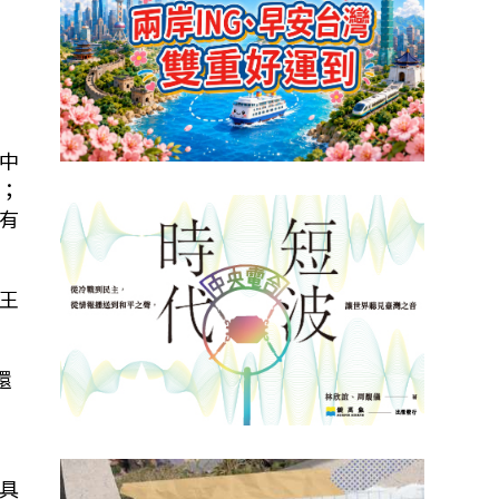
中
；
有
王
還
具