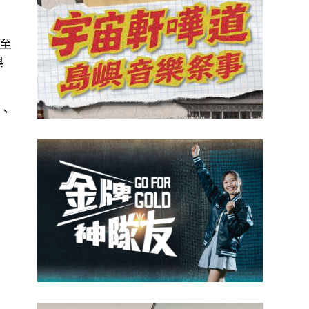
至
與
、