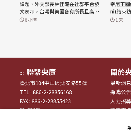
課題，外交部長林佳龍在社群平台發
帝尼王國總理
文表示，台灣與美國各有所長且高度
ni)結
互補，雙方是強強聯手、相互成就的
3年11
8 小時
1 天
「共生夥伴關係」，並期待在現有機
度重申台
制與合作基礎上，針對繁體中文大型
重視與台
語言模型、能源安全、數位基礎建設
尋求台史更多
等領域，一起開拓更多合作空間。 外
新聞稿指
交部長林佳龍近半年來頻繁使用「共
問行程，
生夥伴...
政務...
聯繫央廣
關於
:::
臺北市104中山區北安路55號
最新消
TEL : 886-2-28856168
採購公
FAX : 886-2-28855423
人力招
聯絡我們
國家廣
為