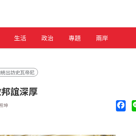
生活
政治
專題
兩岸
總統出訪史瓦帝尼
徵邦誼深厚
照坤