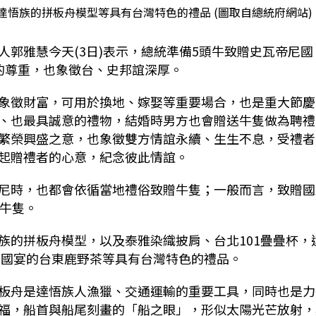
悟族的拼板舟模型等具有台灣特色的禮品 (圖取自總統府網站)
郭雅慧今天(3日)表示，總統準備5頭牛致贈史瓦帝尼國
的尊重，也象徵台、史邦誼深厚。
象徵財富，可用於換地、嫁娶等重要場合，也是重大節慶
、也最具誠意的禮物，結婚時男方也會贈送牛隻做為聘禮
繁榮興盛之意，也象徵雙方情誼永續、生生不息，受禮者
起贈禮者的心意，紀念彼此情誼。
尼時，也都會依循當地禮俗致贈牛隻；一般而言，致贈國
頭牛隻。
族的拼板舟模型，以及泰雅染織披肩、台北101疊疊杯，
年國宴的台東鹿野茶等具有台灣特色的禮品。
板舟是達悟族人漁獵、交通運輸的重要工具，同時也是力
福，船首與船尾刻畫的「船之眼」，形似太陽光芒放射，