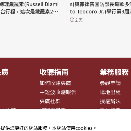
戴羅素(Russell Dlami
s)與菲律賓國防部長鐵歐多洛(
束訪台行程，這次是戴羅素202
to Teodoro Jr.)舉行第
月就任總理後第2度訪台，他數
會議，會後發布聯合聲明重
2 天
史邦交穩固，強調史國極為
平重要性。外交部長林佳龍今
灣長期以來的友誼，將積極
對此表示歡迎與肯定之意。
合作契機。 外交部發布
調，台灣將持續與理念相近
出，戴羅素訪團順利結束訪
捍衛以規則為基礎的國際秩
昨天晚間搭機離台，外交部
促進區域的民主、和平與繁榮。
聯...
央廣
收聽指南
業務服務
息
如何收聽央廣
參觀申請
告
中短波收聽報告
場地出租
募
央廣社群
授權辦法
播文物館
訂閱電子報
異業結盟
提供您更好的網站服務，本網站使用cookies。