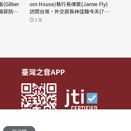
Gilber
om House)執行長傅萊(Jamie Fly)
3屆澳菲防長
訪問台灣，外交部長林佳龍今天(7日)
申台海和
接見訪團。林佳龍表示，外交部正積
2 天
天(7日)
極推動成立台灣國際非政府組織中
外交部強
心，力促台灣成為印太區域國際非政
國家齊力
府組織的關鍵樞紐，因此期待與「自
序，共同
由之家」等重要人權組織深化合作，
 這份
共同強化民主韌性。 林佳龍同時肯定
「自由之...
臺灣之音APP