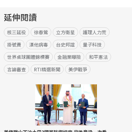
延伸閱讀
核三延役
徐春鶯
立方衛星
護理人力荒
掛號費
漢他病毒
台史邦誼
量子科技
世界桌球團體錦標賽
金融業曝險
和平憲法
言論審查
RTI精選新聞
美伊戰爭