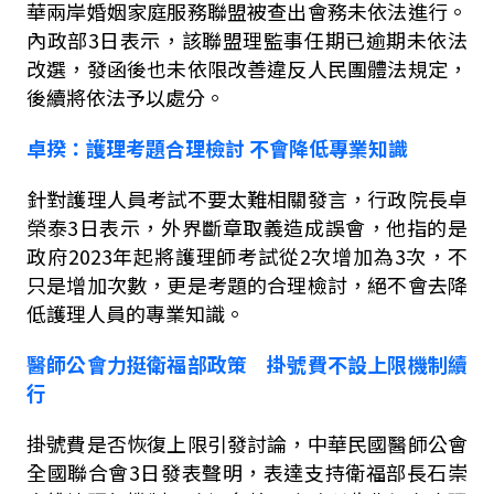
華兩岸婚姻家庭服務聯盟被查出會務未依法進行。
內政部
3
日表示，該聯盟理監事任期已逾期未依法
改選，發函後也未依限改善違反人民團體法規定，
後續將依法予以處分。
卓揆：護理考題合理檢討
不會降低專業知識
針對護理人員考試不要太難相關發言，行政院長卓
榮泰
3
日表示，外界斷章取義造成誤會，他指的是
政府
2023
年起將護理師考試從
2
次增加為
3
次，不
只是增加次數，更是考題的合理檢討，絕不會去降
低護理人員的專業知識。
醫師公會力挺衛福部政策 掛號費不設上限機制續
行
掛號費是否恢復上限引發討論，中華民國醫師公會
全國聯合會
3
日發表聲明，表達支持衛福部長石崇