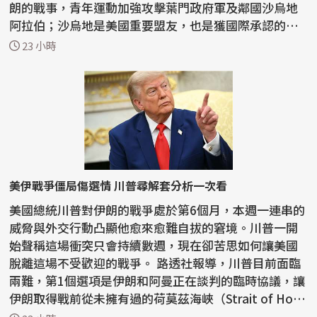
朗的戰事，青年運動加強攻擊葉門政府軍及鄰國沙烏地
阿拉伯；沙烏地是美國重要盟友，也是獲國際承認的葉
門...
23 小時
美伊戰爭僵局傷選情 川普尋解套分析一次看
美國總統川普對伊朗的戰爭處於第6個月，本週一連串的
威脅與外交行動凸顯他愈來愈難自拔的窘境。川普一開
始聲稱這場衝突只會持續數週，現在卻苦思如何讓美國
脫離這場不受歡迎的戰爭。 路透社報導，川普目前面臨
兩難，第1個選項是伊朗和阿曼正在談判的臨時協議，讓
伊朗取得戰前從未擁有過的荷莫茲海峽（Strait of Ho
r...