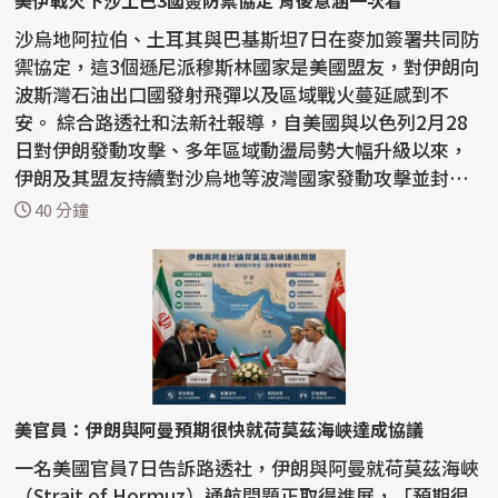
美伊戰火下沙土巴3國簽防禦協定 背後意涵一次看
沙烏地阿拉伯、土耳其與巴基斯坦7日在麥加簽署共同防
禦協定，這3個遜尼派穆斯林國家是美國盟友，對伊朗向
波斯灣石油出口國發射飛彈以及區域戰火蔓延感到不
安。 綜合路透社和法新社報導，自美國與以色列2月28
日對伊朗發動攻擊、多年區域動盪局勢大幅升級以來，
伊朗及其盟友持續對沙烏地等波灣國家發動攻擊並封鎖
能源運...
40 分鐘
美官員：伊朗與阿曼預期很快就荷莫茲海峽達成協議
一名美國官員7日告訴路透社，伊朗與阿曼就荷莫茲海峽
（Strait of Hormuz）通航問題正取得進展，「預期很