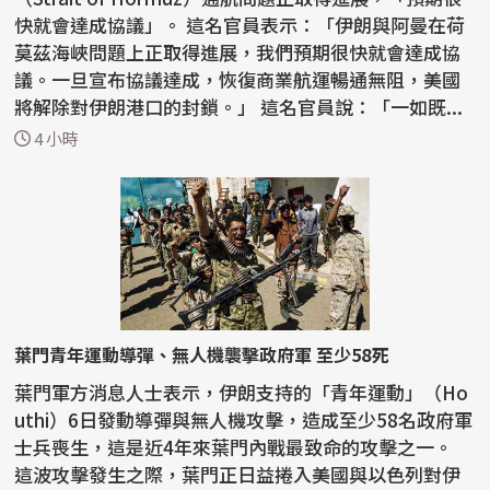
快就會達成協議」。 這名官員表示：「伊朗與阿曼在荷
莫茲海峽問題上正取得進展，我們預期很快就會達成協
議。一旦宣布協議達成，恢復商業航運暢通無阻，美國
將解除對伊朗港口的封鎖。」 這名官員說：「一如既...
4 小時
葉門青年運動導彈、無人機襲擊政府軍 至少58死
葉門軍方消息人士表示，伊朗支持的「青年運動」（Ho
uthi）6日發動導彈與無人機攻擊，造成至少58名政府軍
士兵喪生，這是近4年來葉門內戰最致命的攻擊之一。
這波攻擊發生之際，葉門正日益捲入美國與以色列對伊