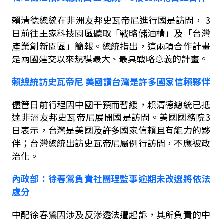
賴清德總統在非洲友邦史瓦帝尼進行國是訪問，
3
日前往王家科技園區聽取「戰略儲油槽」及「台灣
產業創新園區」簡報。總統指出，這兩項合作計畫
是兩國建交以來規模最大、最具戰略意義的計畫。
賴總統訪史瓦帝尼
美國讚台灣是許多國家信賴夥伴
儘管日前行程因中國干預而暫緩，賴清德總統已抵
達非洲友邦史瓦帝尼展開國是訪問。美國國務院
3
日表示，台灣是美國及許多國家信賴且有能力的夥
伴；台灣總統出訪史瓦帝尼屬例行訪問，不應被政
治化。
內政部：徐春鶯負責社團理監事逾期未改選將依法
處分
中配徐春鶯因涉及反滲透法遭起訴，其所負責的中