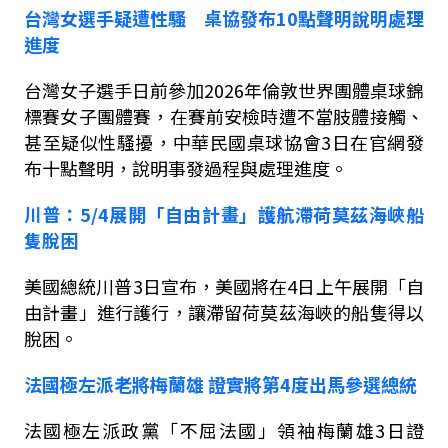
台灣女選手疑遭性騷 桌協發布
10
點聲明說明處理
進度
台灣女子選手日前參加
2026
年倫敦世界團體桌球錦
標賽女子團體賽，在賽前安檢時遭不當肢體接觸、
甚至疑似性騷擾，中華民國桌球協會
3
日在官網發
布十點聲明，說明事發過程與處理進度。
川普：
5/4
展開「自由計畫」護航滯荷莫茲海峽船
隻脫困
美國總統川普
3
日宣布，美國將在
4
日上午展開「自
由計畫」進行護行，讓滯留荷莫茲海峽的船隻得以
脫困。
法國極左派老將梅蘭雄
證實將第
4
度出馬參選總統
法國極左派政黨「不屈法國」領袖梅蘭雄
3
日證