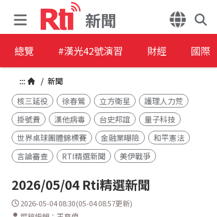
新聞
總覽
#漢光42號演習
財經
國際
:::
/
新聞
核三延役
徐春鶯
立方衛星
護理人力荒
掛號費
漢他病毒
台史邦誼
量子科技
世界桌球團體錦標賽
金融業曝險
和平憲法
言論審查
RTI精選新聞
美伊戰爭
2026/05/04 Rti精選新聞
2026-05-04 08:30(05-04 08:57更新)
撰稿編輯：王育偉