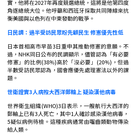
實，他將在
2027
年再度競選總統，這將是他第四度
角逐總統大位。他呼籲和西班牙採取共同陣線來抗
衡美國與以色列在中東發動的戰爭。
日民調：過半受訪民眾盼先顧民生
修憲優先性低
日本首相高市早苗
3
日重申其推動修憲的意願。不
過，
NHK
同日公布的民調顯示，儘管認為「有必要
修憲」的比例
(38%)
高於「沒必要」
(20%)
，但過
半數受訪民眾認為，國會應優先處理憲法以外的課
題。
世衛證實
3
人病歿大西洋郵輪上
疑染漢他病毒
世界衛生組織
(WHO)3
日表示，一艘航行大西洋的
郵輪上已有
3
人死亡，其中
1
人確診感染漢他病毒，
5
疑似病例待檢。這種疾病通常由囓齒類動物傳染
給人類。