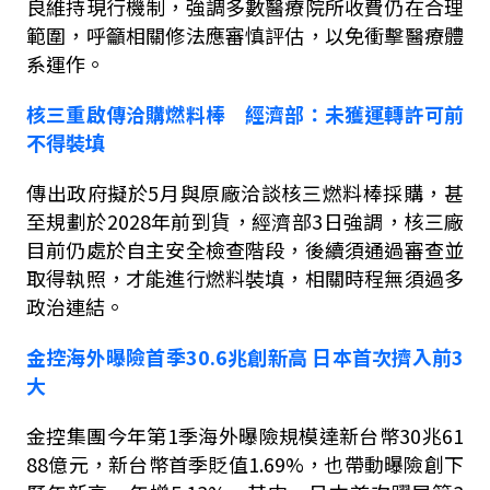
良維持現行機制，強調多數醫療院所收費仍在合理
範圍，呼籲相關修法應審慎評估，以免衝擊醫療體
系運作。
核三重啟傳洽購燃料棒 經濟部：未獲運轉許可前
不得裝填
傳出政府擬於
5
月與原廠洽談核三燃料棒採購，甚
至規劃於
2028
年前到貨，經濟部
3
日強調，核三廠
目前仍處於自主安全檢查階段，後續須通過審查並
取得執照，才能進行燃料裝填，相關時程無須過多
政治連結。
金控海外曝險首季
30.6
兆創新高
日本首次擠入前
3
大
金控集團今年第
1
季海外曝險規模達新台幣
30
兆
61
88
億元，新台幣首季貶值
1.69%
，也帶動曝險創下