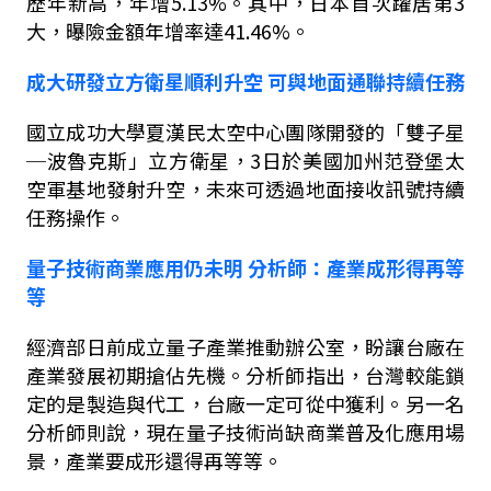
歷年新高，年增
5.13%
。其中，日本首次躍居第
3
大，曝險金額年增率達
41.46%
。
成大研發立方衛星順利升空
可與地面通聯持續任務
國立成功大學夏漢民太空中心團隊開發的「雙子星
─波魯克斯」立方衛星，
3
日於美國加州范登堡太
空軍基地發射升空，未來可透過地面接收訊號持續
任務操作。
量子技術商業應用仍未明
分析師：產業成形得再等
等
經濟部日前成立量子產業推動辦公室，盼讓台廠在
產業發展初期搶佔先機。分析師指出，台灣較能鎖
定的是製造與代工，台廠一定可從中獲利。另一名
分析師則說，現在量子技術尚缺商業普及化應用場
景，產業要成形還得再等等。