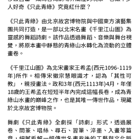
人好奇《只此青綠》究竟紅什麼？
《只此青綠》由北京故宮博物院與中國東方演藝集
團共同打造，是一部以北宋名畫《千里江山圖》為
靈感的舞蹈詩劇。該作品透過舞蹈、音樂與舞台視
覺，將原本畫中靜態的青綠山水轉化為流動的立體
畫卷。
《千里江山圖》為北宋畫家王希孟(西元1096-1119
年)所作。相傳宋徽宗慧眼識才，認為「其性可
教」，親授畫法。政和3年(西元1113年)4月，年僅
18歲的王希孟在短短半年內完成這幅長卷，成為青
綠山水畫的巔峰之作，也是其唯一傳世作品，現藏
於北京故宮博物院。
舞劇《只此青綠》全劇採「詩劇」形式，透過展
卷、問篆、唱絲、尋石、習筆、淬墨、入畫等篇
章，細膩拆解一幅傳世名畫背後的工藝與文化脈