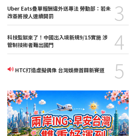
3
Uber Eats疊單報酬違外送專法 勞動部：若未
改善將按人連續開罰
4
科技監獄來了！中國出入境新規9/15實施 涉
管制技術者難出國門
5
HTC打造虛擬偶像 台灣娛樂首闢新賽道