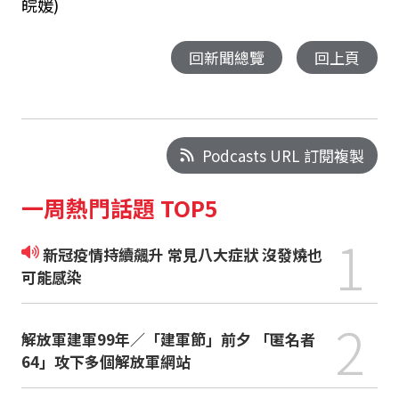
皖媛)
回新聞總覽
回上頁
Podcasts URL 訂閱複製
一周熱門話題 TOP5
1
新冠疫情持續飆升 常見八大症狀 沒發燒也
可能感染
2
解放軍建軍99年／「建軍節」前夕 「匿名者
64」攻下多個解放軍網站