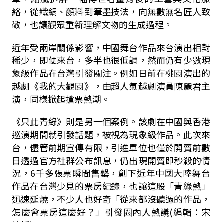
絡，從織絹、顏料到筆墨技法，向無數無名匠人致
敬，也讓觀眾重新理解文物的生成過程。
近年受兩岸關係影響，中國舞台作品來台演出相對
稀少，即便來台，多半也很低調，然而仍有少數現
象級作品在台灣引發關注。例如日前在桃園演出的
越劇《我的大觀園》，由超人氣越劇演員陳麗君主
演，同樣掀起搶票熱潮。
《只此青綠》則是另一個案例。該劇在中國與香港
巡演期間就引發話題，被視為現象級作品。此次來
台，儘管前期宣傳有限，引進單位也僅於開賣前數
日透過官方社群公布訊息，仍出現開賣即秒殺的情
況，6千多張票瞬間售罄，創下近年中國大陸舞台
作品在台灣少見的票房紀錄，也讓這股「青綠熱」
迅速延燒，不少人也好奇「從來都沒聽過的作品，
怎麼會票房這麼好？」引發圈內人熱議(編輯：宋