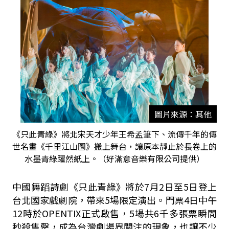
圖片來源：其他
《只此青綠》將北宋天才少年王希孟筆下、流傳千年的傳
世名畫《千里江山圖》搬上舞台，讓原本靜止於長卷上的
水墨青綠躍然紙上。（好滿意音樂有限公司提供）
中國舞蹈詩劇《只此青綠》將於7月2日至5日登上
台北國家戲劇院，帶來5場限定演出。門票4日中午
12時於OPENTIX正式啟售，5場共6千多張票瞬間
秒殺售罄，成為台灣劇場界關注的現象，也讓不少