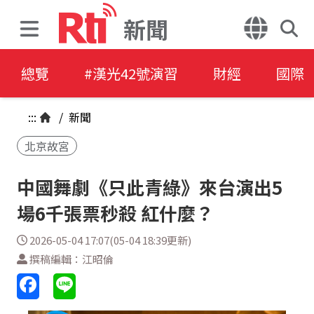
新聞
總覽
#漢光42號演習
財經
國際
:::
/
新聞
北京故宮
中國舞劇《只此青綠》來台演出5
場6千張票秒殺 紅什麼？
2026-05-04 17:07(05-04 18:39更新)
撰稿編輯：江昭倫