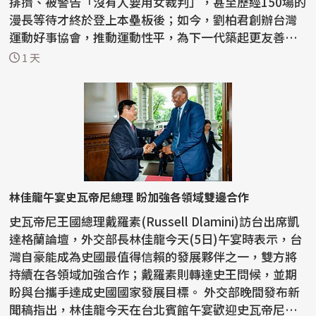
排擠、被警告「沒有人要用女裁判」，甚至歷經150場的
漫長等待才終於登上本壘板後；如今，劉柏君創辦台灣
運動好事協會，推動運動性平，為下一代築起更友善的
紅土...
1 天
林佳龍午宴史瓦帝尼總理 盼加強各領域雙邊合作
史瓦帝尼王國總理戴羅素(Russell Dlamini)訪台出席凱
達格蘭論壇，外交部長林佳龍今天(5日)午宴時表示，台
灣自豪能成為史國最值得信賴的發展夥伴之一，雙方將
持續在各領域加強合作；戴羅素則轉達史王問候，並期
盼與台攜手達成史國國家發展目標。 外交部晚間發布新
聞稿指出，林佳龍今天在台北賓館午宴歡迎史瓦帝尼王