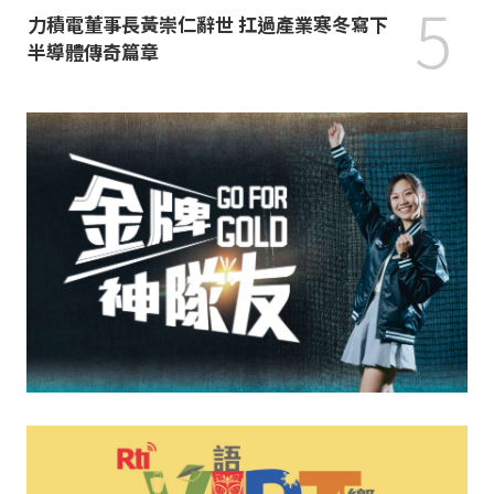
5
力積電董事長黃崇仁辭世 扛過產業寒冬寫下
半導體傳奇篇章