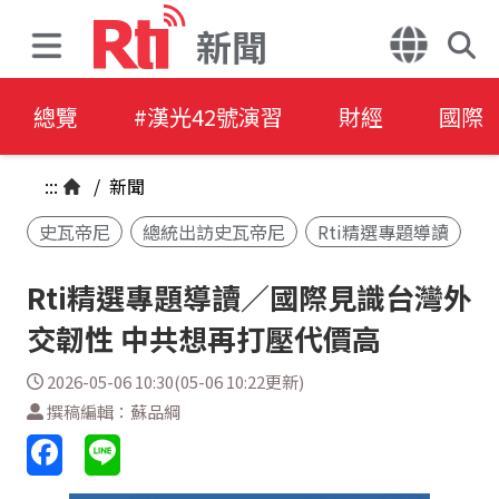
新聞
總覽
#漢光42號演習
財經
國際
:::
/
新聞
史瓦帝尼
總統出訪史瓦帝尼
Rti精選專題導讀
Rti精選專題導讀／國際見識台灣外
交韌性 中共想再打壓代價高
2026-05-06 10:30(05-06 10:22更新)
撰稿編輯：蘇品綱