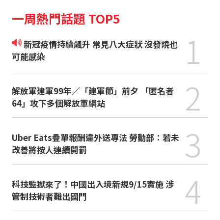
一周熱門話題 TOP5
1
新冠疫情持續飆升 常見八大症狀 沒發燒也
可能感染
2
解放軍建軍99年／「建軍節」前夕 「匿名者
64」攻下多個解放軍網站
3
Uber Eats疊單報酬違外送專法 勞動部：若未
改善將按人連續開罰
4
科技監獄來了！中國出入境新規9/15實施 涉
管制技術者難出國門