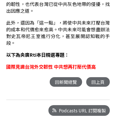
的韌性，也代表台灣已從中共灰色地帶的侵擾，找
出因應之道。
此外，還因為「這一點」，將使中共未來打壓台灣
的成本和代價愈來愈高。中共未來可能會想盡辦法
對史瓦帝尼王室進行分化，甚至展開認知戰的手
段。
以下為央廣
Rti
本日精選專題：
國際見識台灣外交韌性
中共想再打壓代價高
回新聞總覽
回上頁
Podcasts URL 訂閱複製