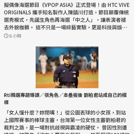
擬偶像海選節目《VPOP ASIA》正式登場！由 HTC VIVE
ORIGINALS 攜手知名製作人陳鎮川打造，節目顛覆傳統
選秀模式，先誕生角色再海選「中之人」，讓表演者褪
去外貌枷鎖。 這不只是一場綜藝實驗，更是科技與娛樂
的...
8 小時
Rti精選專題導讀／很角色／本壘板後 劉柏君站成自己的模
樣
「女人懂什麼？妳閉嘴！」從公園丟球的小女孩，到站
上國際賽事的棒球主審，台灣第一位女性主審劉柏君的
裁判之路，是一場對抗歧視與霸凌的硬仗。 曾因性別遭