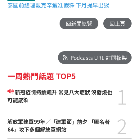
泰國前總理戴克辛獲准假釋 下月提早出獄
回新聞總覽
回上頁
Podcasts URL 訂閱複製
一周熱門話題 TOP5
1
新冠疫情持續飆升 常見八大症狀 沒發燒也
可能感染
2
解放軍建軍99年／「建軍節」前夕 「匿名者
64」攻下多個解放軍網站