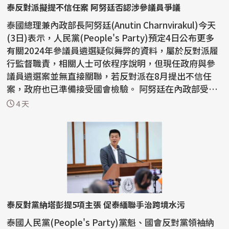
泰反對派擬提不信任案 阿努廷否認涉參議員爭議
泰國總理兼內政部長阿努廷(Anutin Charnvirakul)今天
(3日)表示，人民黨(People's Party)預定4日公布更多
有關2024年參議員遴選疑似舞弊的資料，屬於反對派履
行監督職責，相關人士可依程序說明，但現任政府與參
議員遴選案並無直接關聯，若反對派在8月提出不信任
案，政府也已準備接受國會檢驗。 阿努廷在內政部受訪
時指...
4 天
泰反對黨納塔彭提5項主張 促泰緬聯手治跨境水污
泰國人民黨(People's Party)黨魁、國會反對黨領袖納