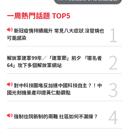
一周熱門話題 TOP5
1
新冠疫情持續飆升 常見八大症狀 沒發燒也
可能感染
2
解放軍建軍99年／「建軍節」前夕 「匿名者
64」攻下多個解放軍網站
3
對中科技圍堵反加速中國科技自主？！中
國光刻機量產印證黃仁勳觀點
4
強制住院新制的兩難 社區如何不漏接？