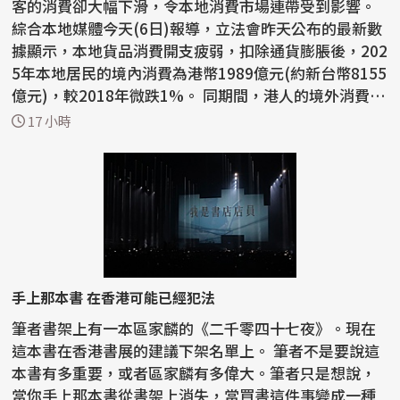
客的消費卻大幅下滑，令本地消費市場連帶受到影響。
綜合本地媒體今天(6日)報導，立法會昨天公布的最新數
據顯示，本地貨品消費開支疲弱，扣除通貨膨脹後，202
5年本地居民的境內消費為港幣1989億元(約新台幣8155
億元)，較2018年微跌1%。 同期間，港人的境外消費開
支...
17 小時
手上那本書 在香港可能已經犯法
筆者書架上有一本區家麟的《二千零四十七夜》。現在
這本書在香港書展的建議下架名單上。 筆者不是要說這
本書有多重要，或者區家麟有多偉大。筆者只是想說，
當你手上那本書從書架上消失，當買書這件事變成一種