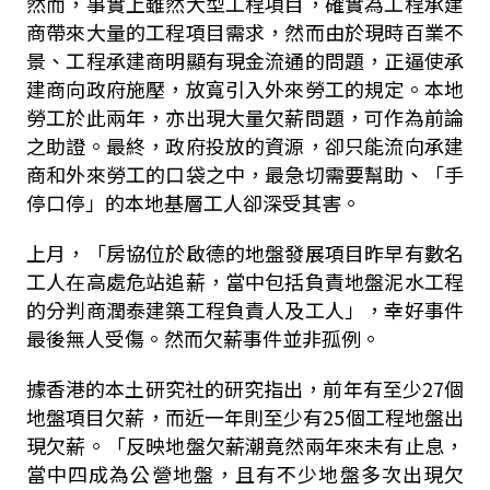
然而，事實上雖然大型工程項目，確實為工程承建
商帶來大量的工程項目需求，然而由於現時百業不
景、工程承建商明顯有現金流通的問題，正逼使承
建商向政府施壓，放寬引入外來勞工的規定。本地
勞工於此兩年，亦出現大量欠薪問題，可作為前論
之助證。最終，政府投放的資源，卻只能流向承建
商和外來勞工的口袋之中，最急切需要幫助、「手
停口停」的本地基層工人卻深受其害。
上月，「房協位於啟德的地盤發展項目昨早有數名
工人在高處危站追薪，當中包括負責地盤泥水工程
的分判商潤泰建築工程負責人及工人」，幸好事件
最後無人受傷。然而欠薪事件並非孤例。
據香港的本土研究社的研究指出，前年有至少27個
地盤項目欠薪，而近一年則至少有25個工程地盤出
現欠薪。「反映地盤欠薪潮竟然兩年來未有止息，
當中四成為公營地盤，且有不少地盤多次出現欠