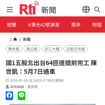
新聞
總覽
#漢光42號演習
兩岸
財經
:::
/
新聞
陳世凱
高公局
淡江大橋
五股交流道
國1五股北出台64匝道提前完工 陳
世凱：5月7日通車
2026-05-06 18:24(05-07 09:51更新)
撰稿編輯：吳琍君