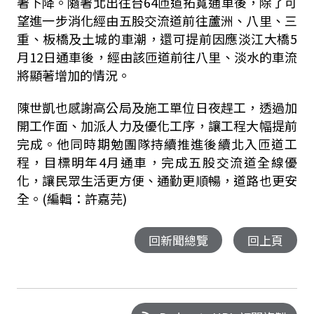
著下降。隨著北出往台64匝道拓寬通車後，除了可
望進一步消化經由五股交流道前往蘆洲、八里、三
重、板橋及土城的車潮，還可提前因應淡江大橋5
月12日通車後，經由該匝道前往八里、淡水的車流
將顯著增加的情況。
陳世凱也感謝高公局及施工單位日夜趕工，透過加
開工作面、加派人力及優化工序，讓工程大幅提前
完成。他同時期勉團隊持續推進後續北入匝道工
程，目標明年4月通車，完成五股交流道全線優
化，讓民眾生活更方便、通勤更順暢，道路也更安
全。(編輯：許嘉芫)
回新聞總覽
回上頁