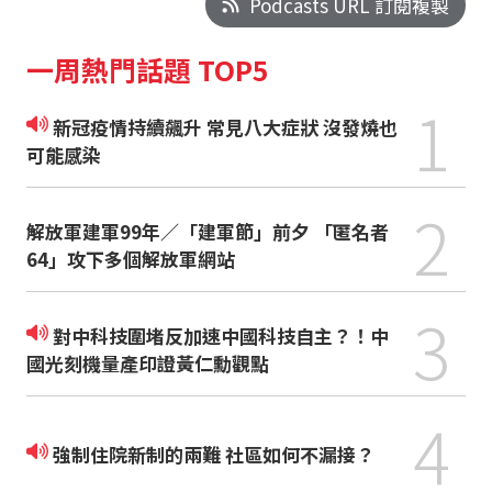
Podcasts URL 訂閱複製
一周熱門話題 TOP5
1
新冠疫情持續飆升 常見八大症狀 沒發燒也
可能感染
2
解放軍建軍99年／「建軍節」前夕 「匿名者
64」攻下多個解放軍網站
3
對中科技圍堵反加速中國科技自主？！中
國光刻機量產印證黃仁勳觀點
4
強制住院新制的兩難 社區如何不漏接？