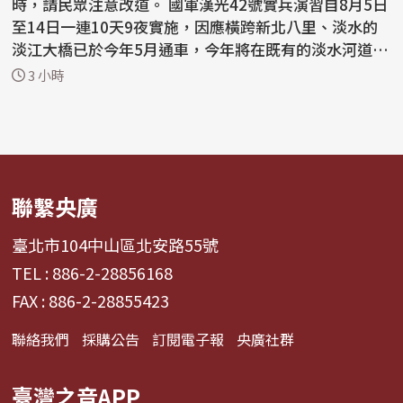
時，請民眾注意改道。 國軍漢光42號實兵演習自8月5日
至14日一連10天9夜實施，因應橫跨新北八里、淡水的
淡江大橋已於今年5月通車，今年將在既有的淡水河道防
務基礎上...
3 小時
聯繫央廣
臺北市104中山區北安路55號
TEL : 886-2-28856168
FAX : 886-2-28855423
聯絡我們
採購公告
訂閱電子報
央廣社群
臺灣之音APP