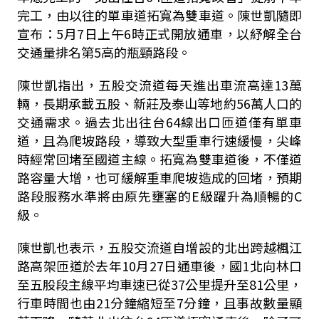
完工，由以往的單車道拓寬為雙車道。陳世凱隨即
宣布：5月7日上午6時正式開放通車，以紓解全台
交通量排名第5高的瓶頸路段。
陳世凱指出，五股交流道每天進出車流高達13萬
輛，長期承載五股、新莊及泰山等地約56萬人口的
交通需求。過去北出往台64線出口匝道僅有單車
道，且為爬坡路段，導致大型重車行速緩慢，尖峰
時經常回堵至國道主線。拓寬為雙車道後，不僅道
路容量大增，也可緩解重車爬坡造成的回堵，預期
路段服務水準將由原先壅塞的E級躍升為順暢的C
級。
陳世凱也表示，五股交流道自增設的北出跨越楓江
路高架匝道於去年10月27日通車後，國1北向林口
至五股段主線平均車速已從37公里提升至81公里，
行車時間也由21分鐘縮短至7分鐘，且事故數量顯