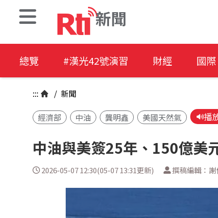
新聞
總覽
#漢光42號演習
財經
國際
:::
/
新聞
播
經濟部
中油
龔明鑫
美國天然氣
中油與美簽25年、150億美
2026-05-07 12:30(05-07 13:31更新)
撰稿編輯：謝