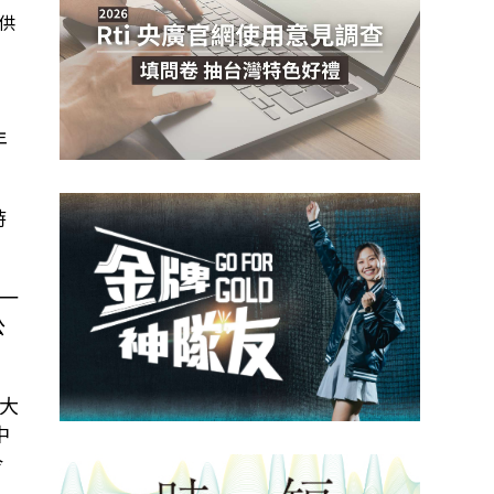
供
年
時
一
公
大
中
今