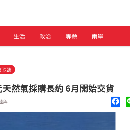
生活
政治
專題
兩岸
放聆聽
元天然氣採購長約 6月開始交貨
佳興