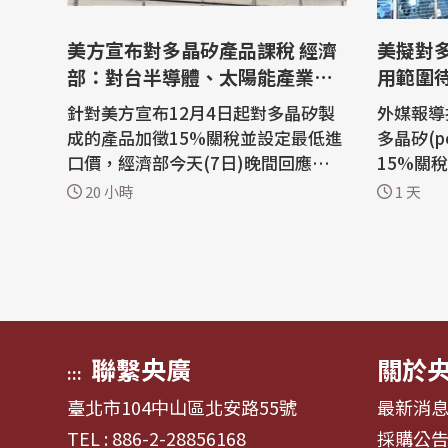
美方宣布對多晶矽產品課稅 經濟
美擬對
部：對台半導體、太陽能產業衝
用範圍
擊有限
針對美方宣布12月4日起對多晶矽製
外媒報導
成的產品加徵15%關稅並設定最低進
多晶矽(po
口價，經濟部今天(7日)晚間回應，對
15%關
產業衝擊有限。經濟部分析，在半導
傍晚回應
20 小時
1 天
體方面，依據台美投資MOU，台廠赴
可能的關
美投資建廠、量產都可享關稅豁免配
能供應鏈
額，所需原物料也可爭取進口免稅；
晶片，但
太陽能產業方面則是以內銷為主，受
續公布內容而定。
關稅影響不大。 經濟部說明，美方目
光電板、
的在...
出美方...
聯繫央廣
關於
:::
臺北市104中山區北安路55號
最新消
TEL : 886-2-28856168
採購公