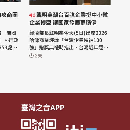
助攻商圈
龔明鑫籲台百強企業挺中小微
企業轉型 讓國家發展更穩健
告「商圈
經濟部長龔明鑫今天(5日)出席2026
」。行政
哈佛商業評論「台灣企業領袖100
53處商
強」贈獎典禮時指出，台灣近年經濟
這是台灣
表現亮眼，尤其高科技產業賺了很多
2 天
。為協助
錢，政府也希望將「贏者圈」擴大，
調，自20
每年將投入新台幣250億元輔導中小
轉型升級發
企業升級轉型，他並呼籲獲獎百大企
5.5億
業都能共襄盛舉，藉由供應鏈合作效
及國際化
益、導入AI工具，協助帶動更多中小
微企業轉骨...
臺灣之音APP