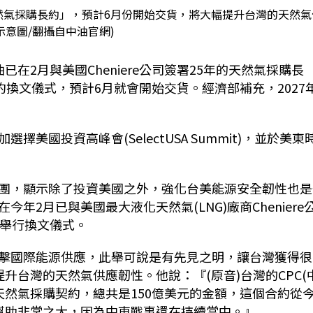
年天然氣採購長約」，預計6月份開始交貨，將大幅提升台灣的天然氣
示意圖/翻攝自中油官網)
在2月與美國Cheniere公司簽署25年的天然氣採購長
約換文儀式，預計6月就會開始交貨。經濟部補充，2027
國投資高峰會(SelectUSA Summit)，並於美東
團，顯示除了投資美國之外，強化台美能源安全韌性也是
2月已與美國最大液化天然氣(LNG)廠商Cheniere
間舉行換文儀式。
擊國際能源供應，此舉可說是有先見之明，讓台灣獲得很
升台灣的天然氣供應韌性。他說：『(原音)台灣的CPC(
期的天然氣採購契約，總共是150億美元的金額，這個合約從
幫助非常之大，因為中東戰事還在持續當中。』