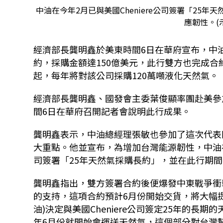
中油在今年2月已與美國Cheniere公司簽署「25
應韌性。(
經濟部長龔明鑫於美東時間6日在華府宣布，中油已
約，採購金額達150億美元，此行雙方也完成合
起，每年將對該公司採購120萬噸液化天然氣。
經濟部長龔明鑫、國發會主委葉俊顯率團赴美參加選擇美
間6日在華府召開記者會說明此行成果。
龔明鑫表示，中油總經理張敏也參加了這次代表
大重點。他並宣布，為增加台灣能源韌性，中油在今年
司簽署「25年天然氣採購長約」，並在此行期
龔明鑫指出，雙方簽署合約後便爆發中東戰爭衝
的支持，這項合約預計6月份開始交貨，將大幅提
油)決定與美國Cheniere公司簽定25年的長
年6月份就開始會運送天然氣，這個部分對台灣