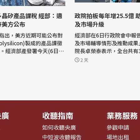
多晶矽產品課稅 經部：適
政院拍板每年增25.5億 
待美方公布
及市場升級
指出，美方近期可能公布對
經濟部在6日行政院會中報
lysilicon)製成的產品課徵
及市場輔導情形及推動成果
稅。經濟部產發署今天(6日)
院長卓榮泰表示，全台共有3
，依照外媒揭露資訊，此項
圈及1,030處市場、夜市，
2 天
稅主要針對多晶矽及其太陽
小型、微型商業發展的基石
供應鏈產品，不涉及半導體
商圈及市場升級，卓榮泰強
實際適用範圍仍要以美方後
27年起將透過中小微企業
 多晶矽是製造太陽
展方案，每年再加碼新台幣2
半導體的關鍵原料，此次傳
元，加速商圈、市場數位化
轉型。 經濟...
央廣
收聽指南
業務服務
息
如何收聽央廣
參觀申請
告
中短波收聽報告
場地出租