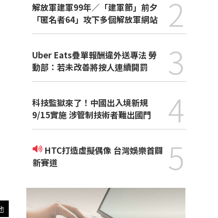
2
解放軍建軍99年／「建軍節」前夕
「匿名者64」攻下多個解放軍網站
3
Uber Eats疊單報酬違外送專法 勞
動部：若未改善將按人連續開罰
4
科技監獄來了！中國出入境新規
9/15實施 涉管制技術者難出國門
5
HTC打造虛擬偶像 台灣娛樂首闢
新賽道
他