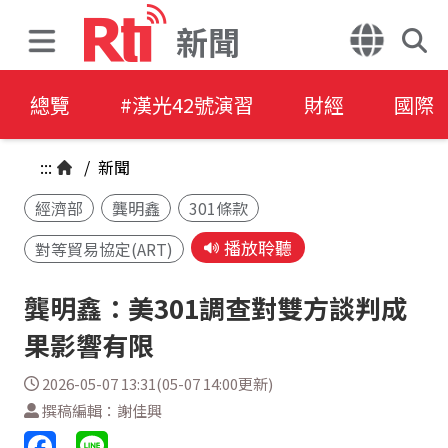
新聞
總覽
#漢光42號演習
財經
國際
:::
/
新聞
經濟部
龔明鑫
301條款
播放聆聽
對等貿易協定(ART)
龔明鑫：美301調查對雙方談判成
果影響有限
2026-05-07 13:31(05-07 14:00更新)
撰稿編輯：謝佳興