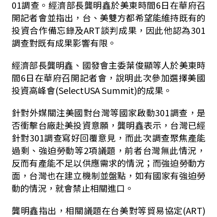
01調查。經濟部長龔明鑫於美東時間6日在華府召
開記者會並指出，台、美雙方都希望能維持既有的
投資合作備忘錄及ART談判成果，因此他認為301
調查對既有成果影響有限。
經濟部長龔明鑫、國發會主委葉俊顯等人於美東時
間6日在華府召開記者會，說明此次參加選擇美國
投資高峰會(SelectUSA Summit)的成果。
針對外媒關注美國對台灣等國家啟動301調查，是
否衝擊台廠赴美投資意願，龔明鑫表示，台灣已經
針對301調查寫好回覆意見，而此次調查聚焦產能
過剩、強迫勞動等2項議題，前者台灣無此情況，
反而有產能不足以供應需求的情況；而強迫勞動方
面，台灣也在建立機制並盤點，如有國家有強迫勞
動的情況，就會禁止相關進口。
龔明鑫指出，相關議題在台美對等貿易協定(ART)