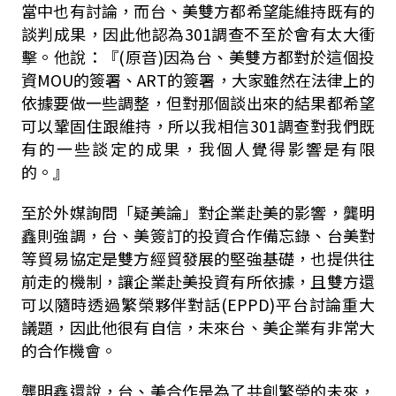
當中也有討論，而台、美雙方都希望能維持既有的
談判成果，因此他認為301調查不至於會有太大衝
擊。他說：『(原音)因為台、美雙方都對於這個投
資MOU的簽署、ART的簽署，大家雖然在法律上的
依據要做一些調整，但對那個談出來的結果都希望
可以鞏固住跟維持，所以我相信301調查對我們既
有的一些談定的成果，我個人覺得影響是有限
的。』
至於外媒詢問「疑美論」對企業赴美的影響，龔明
鑫則強調，台、美簽訂的投資合作備忘錄、台美對
等貿易協定是雙方經貿發展的堅強基礎，也提供往
前走的機制，讓企業赴美投資有所依據，且雙方還
可以隨時透過繁榮夥伴對話(EPPD)平台討論重大
議題，因此他很有自信，未來台、美企業有非常大
的合作機會。
龔明鑫還說，台、美合作是為了共創繁榮的未來，