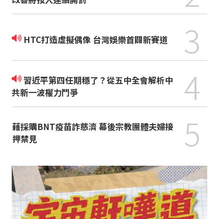
3
HTC打造虛擬偶像 台灣娛樂首闢新賽道
4
習近平第四任期穩了？從五中全會解析中
共新一波權力鬥爭
5
藉採購BNT疫苗詐慈濟 幕後宗教團體夫婦接
押禁見