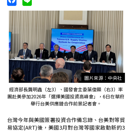
圖片來源：中央社
經濟部長龔明鑫（左3）、國發會主委葉俊顯（右3）率
團赴美參加2026年「選擇美國投資高峰會」，6日在華府
舉行台美供應鏈合作前景記者會。
台灣今年與美國簽署投資合作備忘錄、台美對等貿
易協定(ART)後，美國3月對台灣等國家啟動新的3