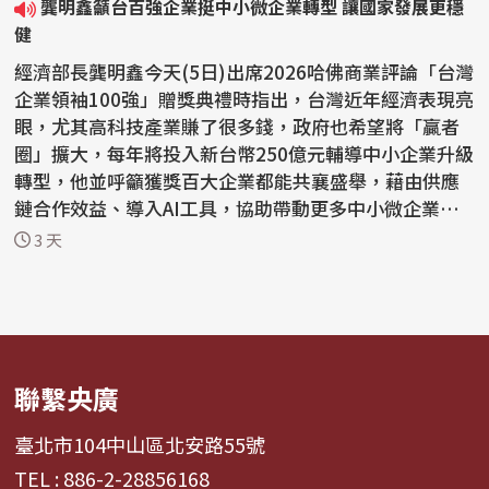
龔明鑫籲台百強企業挺中小微企業轉型 讓國家發展更穩
健
經濟部長龔明鑫今天(5日)出席2026哈佛商業評論「台灣
企業領袖100強」贈獎典禮時指出，台灣近年經濟表現亮
眼，尤其高科技產業賺了很多錢，政府也希望將「贏者
圈」擴大，每年將投入新台幣250億元輔導中小企業升級
轉型，他並呼籲獲獎百大企業都能共襄盛舉，藉由供應
鏈合作效益、導入AI工具，協助帶動更多中小微企業轉
骨...
3 天
聯繫央廣
臺北市104中山區北安路55號
TEL : 886-2-28856168