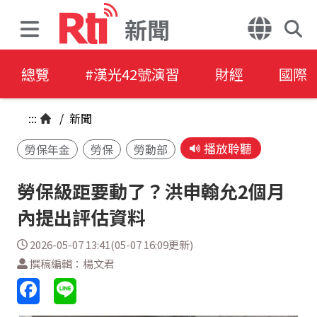
新聞
總覽
#漢光42號演習
財經
國際
:::
/
新聞
播放聆聽
勞保年金
勞保
勞動部
勞保級距要動了？洪申翰允2個月
內提出評估資料
2026-05-07 13:41(05-07 16:09更新)
撰稿編輯：楊文君