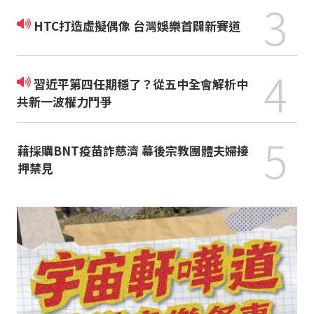
3
HTC打造虛擬偶像 台灣娛樂首闢新賽道
4
習近平第四任期穩了？從五中全會解析中
共新一波權力鬥爭
5
藉採購BNT疫苗詐慈濟 幕後宗教團體夫婦接
押禁見