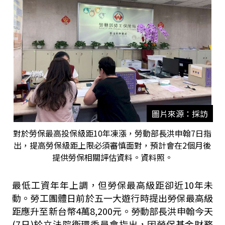
圖片來源：採訪
對於勞保最高投保級距10年凍漲，勞動部長洪申翰7日指
出，提高勞保級距上限必須審慎面對，預計會在2個月後
提供勞保相關評估資料。資料照。
最低工資年年上調，但勞保最高級距卻近10年未
動。勞工團體日前於五一大遊行時提出勞保最高級
距應升至新台幣4萬8,200元。勞動部長洪申翰今天
(7日)於立法院衛環委員會指出，因勞保基金財務