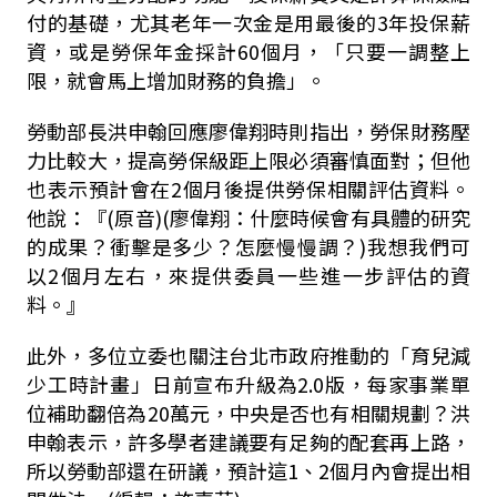
付的基礎，尤其老年一次金是用最後的3年投保薪
資，或是勞保年金採計60個月，「只要一調整上
限，就會馬上增加財務的負擔」。
勞動部長洪申翰回應廖偉翔時則指出，勞保財務壓
力比較大，提高勞保級距上限必須審慎面對；但他
也表示預計會在2個月後提供勞保相關評估資料。
他說：『(原音)(廖偉翔：什麼時候會有具體的研究
的成果？衝擊是多少？怎麼慢慢調？)我想我們可
以2個月左右，來提供委員一些進一步評估的資
料。』
此外，多位立委也關注台北市政府推動的「育兒減
少工時計畫」日前宣布升級為2.0版，每家事業單
位補助翻倍為20萬元，中央是否也有相關規劃？洪
申翰表示，許多學者建議要有足夠的配套再上路，
所以勞動部還在研議，預計這1、2個月內會提出相