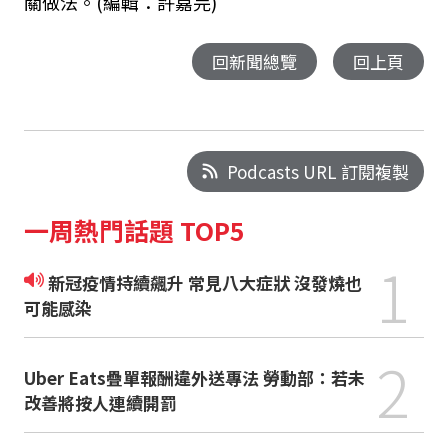
關做法。(編輯：許嘉芫)
回新聞總覽
回上頁
Podcasts URL 訂閱複製
一周熱門話題 TOP5
1
新冠疫情持續飆升 常見八大症狀 沒發燒也
可能感染
2
Uber Eats疊單報酬違外送專法 勞動部：若未
改善將按人連續開罰