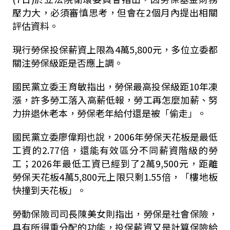
壓力大，必須審慎思考，但會在2個月內提出相關
評估資料。
現行勞保投保薪資上限為4萬5,800元，多位立委都
關注勞保級距是否應上調。
國民黨立委王育敏指出，勞保最高投保級距10年凍
漲，許多勞工落入高薪低報，勞工再怎麼加薪、努
力拚退休老本，勞保老年給付還是被「偷走」。
國民黨立委廖偉翔也說，2006年勞保天花板是最低
工資的2.77倍，還能有效區分不同薪資階級的勞
工；2026年最低工資已經到了2萬9,500元，距離
勞保天花板4萬5,800元上限只剩1.55倍，「樓地板
快撞到天花板」。
勞動保險司司長陳美女則指出，勞保是社會保險，
具有所得重分配的功能，投保薪資又是計算保險給