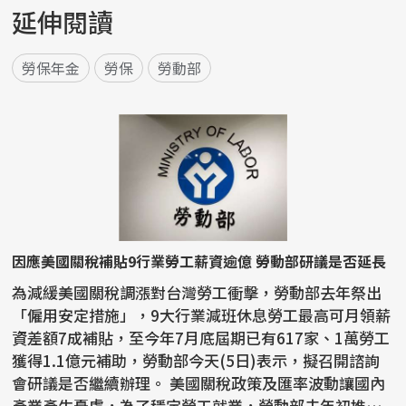
延伸閱讀
勞保年金
勞保
勞動部
因應美國關稅補貼9行業勞工薪資逾億 勞動部研議是否延長
為減緩美國關稅調漲對台灣勞工衝擊，勞動部去年祭出
「僱用安定措施」，9大行業減班休息勞工最高可月領薪
資差額7成補貼，至今年7月底屆期已有617家、1萬勞工
獲得1.1億元補助，勞動部今天(5日)表示，擬召開諮詢
會研議是否繼續辦理。 美國關稅政策及匯率波動讓國內
產業產生憂慮，為了穩定勞工就業，勞動部去年初推動