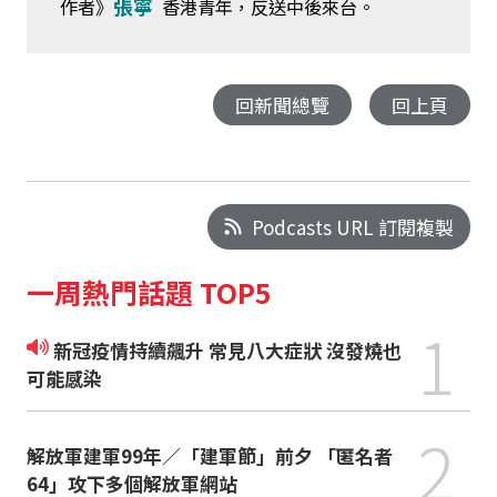
張寧
作者》
香港青年，反送中後來台。
回新聞總覽
回上頁
Podcasts URL 訂閱複製
一周熱門話題 TOP5
1
新冠疫情持續飆升 常見八大症狀 沒發燒也
可能感染
2
解放軍建軍99年／「建軍節」前夕 「匿名者
64」攻下多個解放軍網站