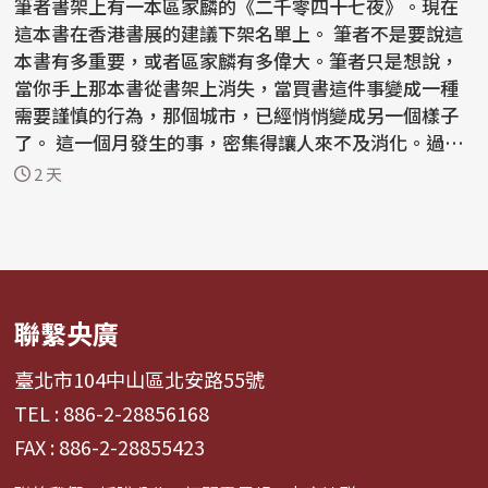
筆者書架上有一本區家麟的《二千零四十七夜》。現在
這本書在香港書展的建議下架名單上。 筆者不是要說這
本書有多重要，或者區家麟有多偉大。筆者只是想說，
當你手上那本書從書架上消失，當買書這件事變成一種
需要謹慎的行為，那個城市，已經悄悄變成另一個樣子
了。 這一個月發生的事，密集得讓人來不及消化。過去
半...
2 天
聯繫央廣
臺北市104中山區北安路55號
TEL : 886-2-28856168
FAX : 886-2-28855423