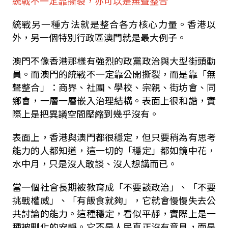
統戰不一定靠撕裂，亦可以是無聲整合
統戰另一種方法就是整合各方核心力量。香港以
外，另一個特別行政區澳門就是最大例子。
澳門不像香港那樣有強烈的政黨政治與大型街頭動
員。而澳門的統戰不一定靠公開撕裂，而是靠「無
聲整合」：商界、社團、學校、宗親、街坊會、同
鄉會，一層一層嵌入治理結構。表面上很和諧，實
際上是把異議空間壓縮到幾乎沒有。
表面上，香港與澳門都很穩定，但只要稍為有思考
能力的人都知道，這一切的「穩定」都如鏡中花，
水中月，只是沒人敢談、沒人想講而已。
當一個社會長期被教育成「不要談政治」、「不要
挑戰權威」、「有飯食就夠」，它就會慢慢失去公
共討論的能力。這種穩定，看似平靜，實際上是一
種被馴化的安靜。它不是人民真正沒有意見，而是