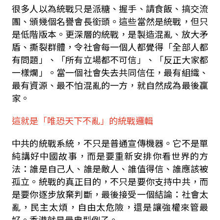
很多人以為統戰只是派糖、握手、請食飯、搞交流
團、頒幾個名譽會長銜頭。這些當然是統戰，但只
是低階版本。更深層的統戰，是製造混亂、放大矛
盾、撕裂群體，令社會每一個人都覺得「全部人都
有問題」、「所有立場都不可信」、「反正大家都
一樣爛」。當一個社會失去共同信任，最有組織、
最有資源、最不怕混亂的一方，就自然成為最後贏
家。
這就是「唯恐天下不亂」的統戰邏輯
中共的統戰系統，不只是普通宣傳機器。它不是單
純講好中國故事，而是要重新安排你看世界的方
法：誰是自己人、誰是敵人、誰值得信、誰應該被
孤立。統戰的真正目的，不只是要你支持中共，而
是要你逐步放棄判斷，最後接受一個結論：社會太
亂，民主太煩，自由太危險，還是讓強權來管最
好。香港就是最典型例子。