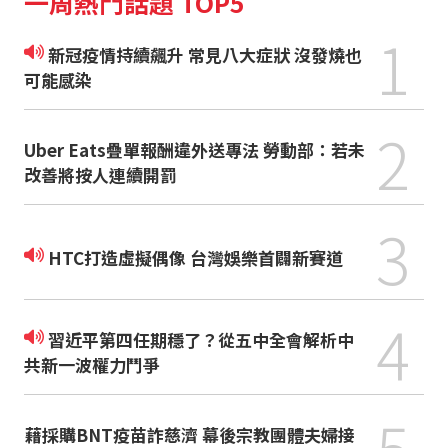
一周熱門話題 TOP5
1
新冠疫情持續飆升 常見八大症狀 沒發燒也
可能感染
2
Uber Eats疊單報酬違外送專法 勞動部：若未
改善將按人連續開罰
3
HTC打造虛擬偶像 台灣娛樂首闢新賽道
4
習近平第四任期穩了？從五中全會解析中
共新一波權力鬥爭
5
藉採購BNT疫苗詐慈濟 幕後宗教團體夫婦接