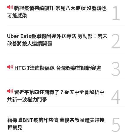
1
新冠疫情持續飆升 常見八大症狀 沒發燒也
可能感染
2
Uber Eats疊單報酬違外送專法 勞動部：若未
改善將按人連續開罰
3
HTC打造虛擬偶像 台灣娛樂首闢新賽道
4
習近平第四任期穩了？從五中全會解析中
共新一波權力鬥爭
5
藉採購BNT疫苗詐慈濟 幕後宗教團體夫婦接
押禁見