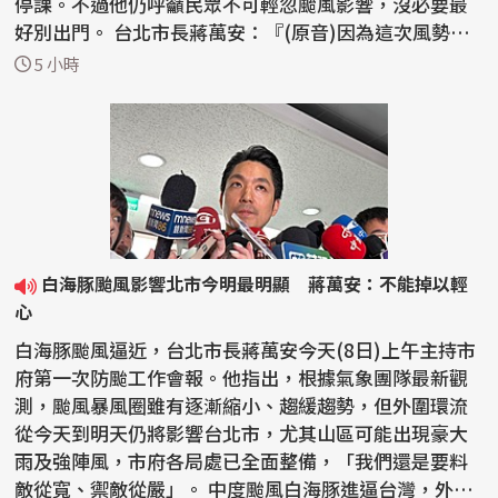
停課。不過他仍呼籲民眾不可輕忽颱風影響，沒必要最
好別出門。 台北市長蔣萬安：『(原音)因為這次風勢比
較大...
5 小時
白海豚颱風影響北市今明最明顯 蔣萬安：不能掉以輕
心
白海豚颱風逼近，台北市長蔣萬安今天(8日)上午主持市
府第一次防颱工作會報。他指出，根據氣象團隊最新觀
測，颱風暴風圈雖有逐漸縮小、趨緩趨勢，但外圍環流
從今天到明天仍將影響台北市，尤其山區可能出現豪大
雨及強陣風，市府各局處已全面整備，「我們還是要料
敵從寬、禦敵從嚴」。 中度颱風白海豚進逼台灣，外界