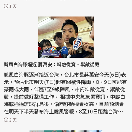
關注...
1 天
颱風白海豚逼近 蔣萬安：料敵從寬、禦敵從嚴
颱風白海豚逐漸接近台灣，台北市長蔣萬安今天(6日)表
示，預估北市明天(7日)起有間歇性降雨，8、9日可能有
豪雨或大雨，伴隨7至9級陣風，市府料敵從寬、禦敵從
嚴，提前做好整備工作。 根據中央氣象署資訊，中颱白
海豚通過琉球群島後，偏西移動機會提高，目前預測會
在明天下半天發布海上颱風警報，8至10日距離台灣最
近，...
3 天