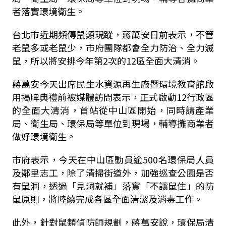
者落實環境衛生。
台北市近期頻傳鼠類現蹤，蔣萬安日前表示，不管
老鼠多或老鼠少，市府團隊都會全力防治、全力滅
鼠，所以將安排今年第2次的12區全面大清消。
蔣萬安今天出席民生水資源再生廠暨環境教育館啟
用揭牌典禮前被媒體訪問表示，正式啟動12行政區
的全面大清消，首站從中山區開始，同時請產業
局、衛生局、環保局等單位到現場，輔導攤商業者
做好環境衛生。
市府表示，今天在中山區動員逾500名環保局人員
及鄰里志工，除了清掃街道外，加強巡查公園是否
有鼠洞，透過「見洞就補」落實「不讓鼠住」的防
鼠原則，將陸續完成各區全面清潔及消毒工作。
此外，針對鼠類偵防師規劃，蔣萬安說，環保局清