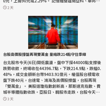
0元，上揚90元或2.29%。 記憶體雙雄南亞科、華邦電
早盤跌幅超...
2 天
台股高價股撐盤再現雙萬金 量縮跌214點守住季線
台北股市今天(6日)開低震盪，盤中下探44000點支撐後
跌勢收斂，終場收在44396.7點，下跌214.9點，跌幅0.
48%，成交金額新台幣9403.91億元。權值股台積電收
盤下跌40元，台達電、鴻海及高價股撐盤，台股再現
「雙萬金」。 美股道瓊指數創新高，那斯達克指數、費
城半導體指數收跌。亞股日、韓股市走跌，台股今天以4
4487點開...
3 天