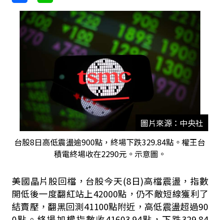
圖片來源：中央社
台股8日高低震盪逾900點，終場下跌329.84點。權王台
積電終場收在2290元。示意圖。
美國晶片股回檔，台股今天(8日)高檔震盪，指數
開低後一度翻紅站上42000點，仍不敵短線獲利了
結賣壓，翻黑回測41100點附近，高低震盪超過90
0點。終場加權指數收41603.94點，下跌329.84