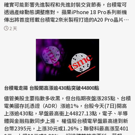
確實可能影響先進製程和先進封裝交貨節奏，台積電可
透過產線動態調整應對。 蘋果iPhone 18 Pro系列新機
傳出將首度搭載台積電2奈米製程打造的A20 Pro晶片，
晶圓製造進...
2 天
台積電走揚 台股開高漲逾430點突破44800點
儘管美股主要指數多收黑，但台指期夜盤漲285點、台積
電美國存託憑證（ADR）漲逾1%，台股今天(7日)開高
上漲逾430點，早盤最高衝上44827.13點，電子、半導
體與金融指數同步上揚。 權值股台積電早盤最高達到新
台幣2395元，上漲30元或1.26%；聯發科最高漲至401