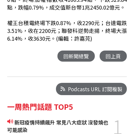
點，跌幅0.79%，成交值新台幣1兆2450.02億元。
權王台積電終場下跌0.87%，收2290元；台達電跌
3.51%，收在2200元；聯發科逆勢走揚，終場大漲
6.14%，收3630元。(編輯：許嘉芫)
回新聞總覽
回上頁
Podcasts URL 訂閱複製
一周熱門話題 TOP5
1
新冠疫情持續飆升 常見八大症狀 沒發燒也
可能感染