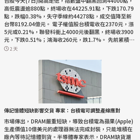
台股今天(7日)開高走低，指數盤中翻黑回測44000點，
高低震盪逾880點，終場收在44225.91點，下跌170.79
點，跌幅0.38%，失守季線約44278點，成交值降至新
台幣8192.04億元。 電子權值股台積電收在2370元，漲
5元或0.21%，聯發科衝上4000元後翻黑，終場收3900
元，下跌0.51%；鴻海收260元，跌1.7%。 先前累積一
定漲幅的被動...
2 天
傳記憶體短缺影響交貨 專家：台積電可調整產線應對
市場傳出，DRAM嚴重短缺，導致台積電為蘋果(Apple)
生產價值10億美元的處理器無法完成封裝，只能堆積在
廠內等待記憶體到貨。半導體專家表示，DRAM缺貨潮