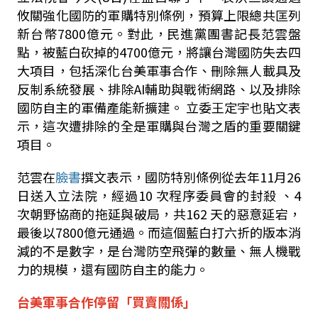
攸關強化國防的軍購特別條例，預算上限總共匡列
新台幣
7800
億元。對此，民進黨團書記長范雲盤
點，被藍白砍掉的
4700
億元，將讓台灣國防失去四
大項目，包括深化台美軍事合作、刪除無人載具及
反制系統發展、排除
AI
輔助與戰術網路、以及排除
國防自主的軍備產能新擴建。
立委王定宇也貼文表
示，這次遭排除的全是軍購與台灣之盾的重要關鍵
項目。
范雲在
臉書
撰文表示，國防特別條例從去年
11
月
26
日送入立法院，經過
10
次程序委員會的封殺
、
4
次朝野協商的拖延與破局，共
162
天的惡意延宕，
最後以
7800
億元通過。而這個藍白打六折的版本消
減的不是數字，是台灣防空飛彈的數量、無人機戰
力的規模，還有國防自主的能力。
台美軍事合作停留「買賣關係」