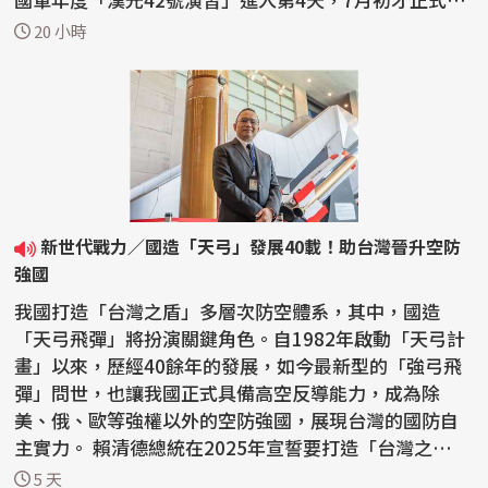
立的...
20 小時
新世代戰力／國造「天弓」發展40載！助台灣晉升空防
強國
我國打造「台灣之盾」多層次防空體系，其中，國造
「天弓飛彈」將扮演關鍵角色。自1982年啟動「天弓計
畫」以來，歷經40餘年的發展，如今最新型的「強弓飛
彈」問世，也讓我國正式具備高空反導能力，成為除
美、俄、歐等強權以外的空防強國，展現台灣的國防自
主實力。 賴清德總統在2025年宣誓要打造「台灣之
盾」，將以...
5 天