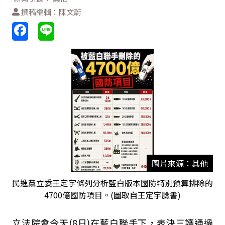
撰稿編輯：陳文蔚
圖片來源：其他
民進黨立委王定宇條列分析藍白版本國防特別預算排除的
4700億國防項目。(圖取自王定宇臉書)
立法院會今天
(8
日
)
在藍白聯手下，表決三讀通過