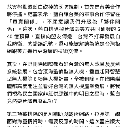
范雲盤點遭藍白砍掉的國防規劃，首先是台美合作
將停擺。范雲表示，藍白讓台美的軍事合作停留在
「買賣關係」，不願意讓我們升級為「夥伴關
係」。這次，藍白排除掉台灣跟美方共同研發的
6
40
億預算，直接向盟友傳遞「台灣不打算發展自
我防衛」的錯誤訊號，還可能被解讀為這是台灣拒
絕跟美方進行更深層的技術交流。
其次，在野刪除國際都看好台灣的無人載具及反制
系統發展。包含濱海監偵型無人機、垂直起降智慧
型無人機等
6
項無人機計畫，全被刪除。在國際媒
體都高度關注並看好台灣的無人機產業發展，將我
們視為民主國家非紅供應鏈中的明日之星時，藍白
竟然要台灣自廢武功？
第三項被排除的是
AI
輔助與戰術網路，拉長第一線
面對海量情資時，需要反應的時間。這次藍白版大