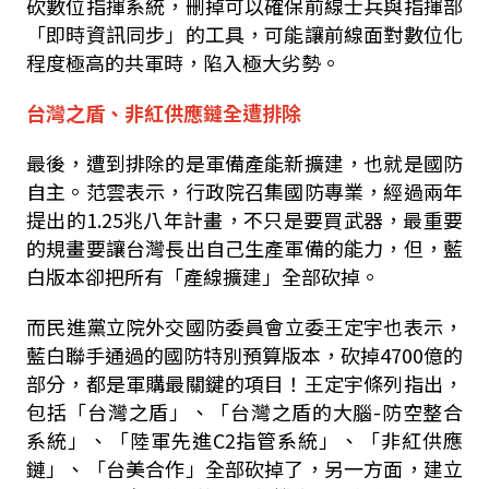
砍數位指揮系統，刪掉可以確保前線士兵與指揮部
「即時資訊同步」的工具，可能讓前線面對數位化
程度極高的共軍時，陷入極大劣勢。
台灣之盾、非紅供應鏈全遭排除
最後，遭到排除的是軍備產能新擴建，也就是國防
自主。范雲表示，行政院召集國防專業，經過兩年
提出的
1.25
兆八年計畫，不只是要買武器，最重要
的規畫要讓台灣長出自己生產軍備的能力，但，藍
白版本卻把所有「產線擴建」全部砍掉。
而民進黨立院外交國防委員會立委王定宇也表示，
藍白聯手通過的國防特別預算版本，砍掉
4700
億的
部分，都是軍購最關鍵的項目！王定宇條列指出，
包括「台灣之盾」、「台灣之盾的大腦
-
防空整合
系統」、「陸軍先進
C2
指管系統」、「非紅供應
鏈」、「台美合作」全部砍掉了，另一方面，建立