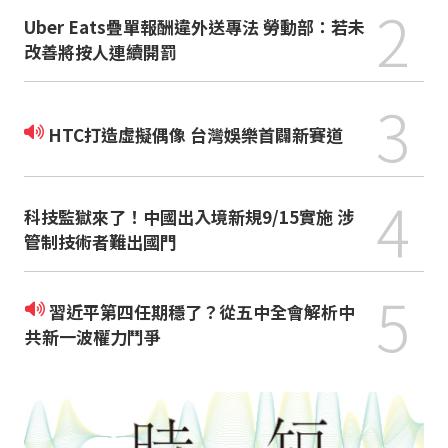
2
Uber Eats疊單報酬違外送專法 勞動部：若未
改善將按人連續開罰
3
HTC打造虛擬偶像 台灣娛樂首闢新賽道
4
科技監獄來了！中國出入境新規9/15實施 涉
管制技術者難出國門
5
習近平第四任期穩了？從五中全會解析中
共新一波權力鬥爭