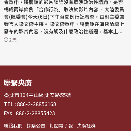
會重申，饒慶鈴的影片談話沒有牽涉政治性議題，是否
構成兩岸條例「合作行為」取決於影片內容。 大陸委員
會(陸委會)今天(6日)下午召開例行記者會，由副主委兼
發言人梁文傑主持。 梁文傑重申，饒慶鈴在海峽論壇上
發布的影片內容，沒有觸及什麼政治性議題，基本上...
2 天
聯繫央廣
臺北市104中山區北安路55號
TEL : 886-2-28856168
FAX : 886-2-28855423
聯絡我們
採購公告
訂閱電子報
央廣社群