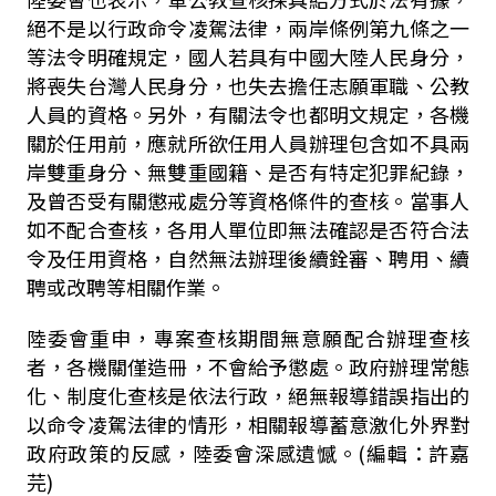
絕不是以行政命令凌駕法律，兩岸條例第九條之一
等法令明確規定，國人若具有中國大陸人民身分，
將喪失台灣人民身分，也失去擔任志願軍職、公教
人員的資格。另外，有關法令也都明文規定，各機
關於任用前，應就所欲任用人員辦理包含如不具兩
岸雙重身分、無雙重國籍、是否有特定犯罪紀錄，
及曾否受有關懲戒處分等資格條件的查核。當事人
如不配合查核，各用人單位即無法確認是否符合法
令及任用資格，自然無法辦理後續銓審、聘用、續
聘或改聘等相關作業。
陸委會重申，專案查核期間無意願配合辦理查核
者，各機關僅造冊，不會給予懲處。政府辦理常態
化、制度化查核是依法行政，絕無報導錯誤指出的
以命令凌駕法律的情形，相關報導蓄意激化外界對
政府政策的反感，陸委會深感遺憾。(編輯：許嘉
芫)