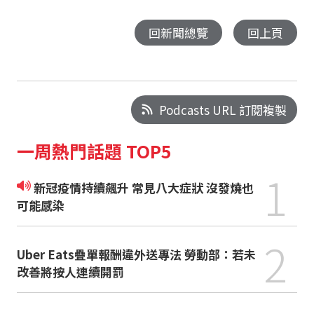
回新聞總覽
回上頁
Podcasts URL 訂閱複製
一周熱門話題 TOP5
1
新冠疫情持續飆升 常見八大症狀 沒發燒也
可能感染
2
Uber Eats疊單報酬違外送專法 勞動部：若未
改善將按人連續開罰