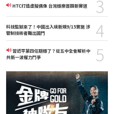
3
HTC打造虛擬偶像 台灣娛樂首闢新賽道
4
科技監獄來了！中國出入境新規9/15實施 涉
管制技術者難出國門
5
習近平第四任期穩了？從五中全會解析中
共新一波權力鬥爭