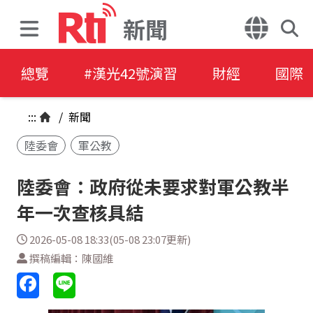
新聞
總覽
#漢光42號演習
財經
國際
:::
/
新聞
陸委會
軍公教
陸委會：政府從未要求對軍公教半
年一次查核具結
2026-05-08 18:33(05-08 23:07更新)
撰稿編輯：陳國維