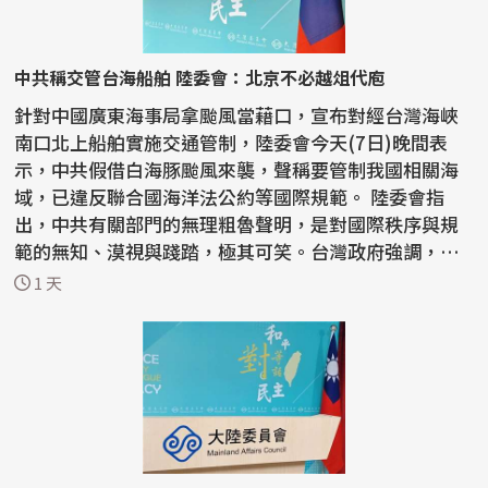
中共稱交管台海船舶 陸委會：北京不必越俎代庖
針對中國廣東海事局拿颱風當藉口，宣布對經台灣海峽
南口北上船舶實施交通管制，陸委會今天(7日)晚間表
示，中共假借白海豚颱風來襲，聲稱要管制我國相關海
域，已違反聯合國海洋法公約等國際規範。 陸委會指
出，中共有關部門的無理粗魯聲明，是對國際秩序與規
範的無知、漠視與踐踏，極其可笑。台灣政府強調，中
共沒有任...
1 天