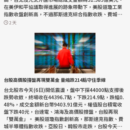
在美伊和平協議取得進展的跡象帶動下，美股道瓊工業
指數收盤創新高，不過那斯達克綜合指數收跌、費城半
導體...
2 天
台股高價股撐盤再現雙萬金 量縮跌214點守住季線
台北股市今天(6日)開低震盪，盤中下探44000點支撐後
跌勢收斂，終場收在44396.7點，下跌214.9點，跌幅0.
48%，成交金額新台幣9403.91億元。權值股台積電收
盤下跌40元，台達電、鴻海及高價股撐盤，台股再現
「雙萬金」。 美股道瓊指數創新高，那斯達克指數、費
城半導體指數收跌。亞股日、韓股市走跌，台股今天以4