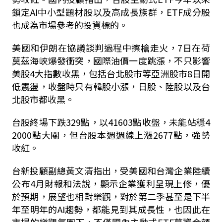
鎖定
AI
中小型題材股以及高成長族群，
ETF
成分股
也成為市場參考的投資標的。
美國和伊朗在協議談判過程中擦槍走火，
7
日在荷
莫茲海峽爆發衝突，國際油價一度跳漲，不只影響
美股
4
大指數收黑，包括台北股市等亞洲股市
8
日開
低震盪，收盤時只有韓股小漲，日股、陸股以及台
北股市都收黑。
台股終場下跌
329
點，以
41603
點收盤，未能站穩
4
2000
點大關，但台股本週週線上漲
2677
點，強勢
收紅。
台新投顧副總黃文清指出，受美國和台灣企業陸續
公布
4
月財報和法說，顯示企業獲利呈現上修，優
於預期，展望也相對樂觀，對於第二季甚至是下半
年至明年的
AI
趨勢，都能見到其成長性，也因此在
市場的樂觀氛圍下，不僅國內主動式
ETF
募資金額