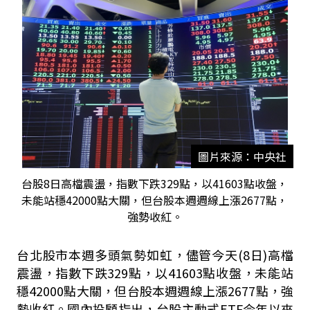
圖片來源：中央社
台股8日高檔震盪，指數下跌329點，以41603點收盤，
未能站穩42000點大關，但台股本週週線上漲2677點，
強勢收紅。
台北股市本週多頭氣勢如虹，儘管今天
(8
日
)
高檔
震盪，指數下跌
329
點，以
41603
點收盤，未能站
穩
42000
點大關，但台股本週週線上漲
2677
點，強
勢收紅。國內投顧指出，台股主動式
ETF
今年以來