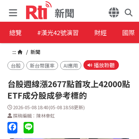
新聞
總覽
#漢光42號演習
財經
國際
:::
/
新聞
播放聆聽
台股
新台幣匯率
AI應用
台股週線漲2677點首攻上42000點
ETF成分股成參考標的
2026-05-08 18:40(05-08 18:58更新)
撰稿編輯：陳林幸虹