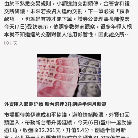
由於不熟悉交易規則，小額違約交割頻傳，金管會和證
交所研議，未來若投資人違約交割，下一筆必須「預收
款項」，也就是有錢才能下單。證券公會理事長陳俊宏
今天(7日)受訪表示，依照多數券商觀察，很多年輕人根
本就不知道違約交割對個人信用影響性，因此證交所應
先全...
1 天
外資匯入浪潮延續 新台幣連2升創逾半個月新高
市場期待美伊達成和平協議，避險情緒降溫，外資也回
頭匯入，帶動新台幣升勢延續，今天(6日)盤中一度勁揚
逾1角，收盤收32.261元，升值5.4分，創逾半個月新
高，台北及元太外匯市場總成交金額為31.385億美元。