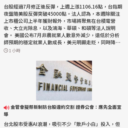
台股經過7月修正後反彈，上週上漲1106.16點，台指期
夜盤隨美股反彈突破45000點。法人認為，本週除關注
上市櫃公司上半年獲財報外，市場將聚焦在台積電營
收、大立光除息，以及鴻海、華碩、和碩等法人說明
會。 美國公布7月非農就業人數意外減少，遠低於分析
師預期的穩定就業人數成長，美元明顯走貶，同時降低
聯邦準備理事...
1 小時
金管會擬祭新制防台股違約交割 證券公會：應先全面宣
導
台北股市受惠AI浪潮，吸引不少「散戶小白」投入，但