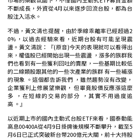
不斷成長，外資從
4
月以來逐步回流台股，都為台
股注入活水。
不過，黃文清也提醒，由於季線乖離率已經超過
2
0%
，以過去經驗來看，近期台股有可能呈現震
盪。黃文清說：『
(
原音
)
今天的表現就可以看得出
來，權值股已經開始出現一些震盪
，漲多的族群我
們也看到有一些獲利回吐的賣壓，一些基期比較低
的二線類股跟其他的一些次產業的族群
有一些補漲
的現象
。這個都告訴我們
，雖然趨勢沒有改變，
企業獲利上修展望樂觀，
但畢竟股價反應漲這麼
多
，在短線的交易的部分
，其實不用過度追
高
。』
以近期上市的國內主動式台股
ETF
來看，國泰動能
高息
00400A
從
4
月
9
日掛牌後規模不斷攀升，截至
5
月
6
日已正式突破新台幣
200
億元大關，前十大持股