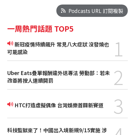
Podcasts URL 訂閱複製
一周熱門話題 TOP5
1
新冠疫情持續飆升 常見八大症狀 沒發燒也
可能感染
2
Uber Eats疊單報酬違外送專法 勞動部：若未
改善將按人連續開罰
3
HTC打造虛擬偶像 台灣娛樂首闢新賽道
4
科技監獄來了！中國出入境新規9/15實施 涉