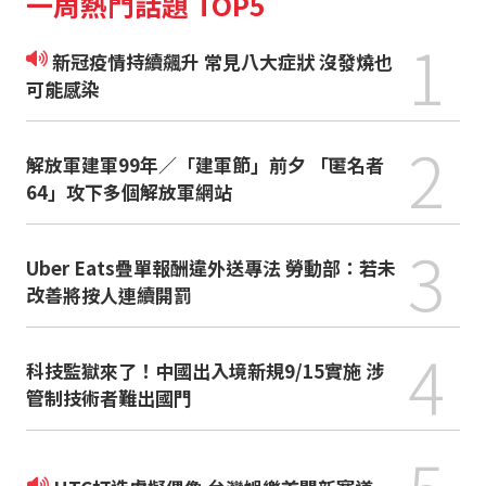
一周熱門話題 TOP5
1
新冠疫情持續飆升 常見八大症狀 沒發燒也
可能感染
2
解放軍建軍99年／「建軍節」前夕 「匿名者
64」攻下多個解放軍網站
3
Uber Eats疊單報酬違外送專法 勞動部：若未
改善將按人連續開罰
4
科技監獄來了！中國出入境新規9/15實施 涉
管制技術者難出國門