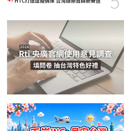
5
HTC打造虛擬偶像 台灣娛樂首闢新賽道