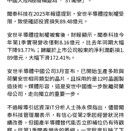
中國大陸A股簡稱變為「*ST聞泰」。
聞泰科技在2025年報還提到，安世半導體控制權受
限，致使確認投資損失89.48億元。
安世半導體控制權被奪後，財報顯示，聞泰科技今
年第1季實現營收僅剩8.16億元，比去年同期大幅
下降93.77%；歸屬於上市公司股東的淨利潤虧損1.
89億元，大幅下滑172.41%。
安世半導體中國公司3月宣布，已開始生產多款與
荷蘭安世相同類型的晶片，且採用的是12吋晶圓製
造技術。媒體形容，這是安世中國進一步脫離荷蘭
母公司，走向獨立的重要一步。
不過報導引述資深IT分析人士孫永傑指出，儘管聞
泰科技管理層表示，有信心從第2季起經營狀況持
續改善，但國產半導體替代能否立即補位仍有待觀
察。從第1季聞泰營收的萎縮，一定程度反映了下