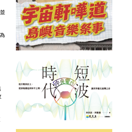
並
為
結
攻
這