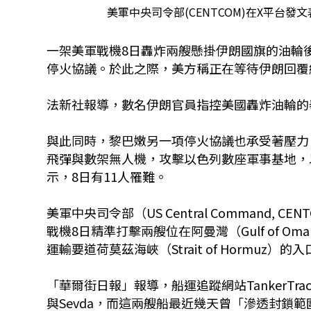
美軍中央司令部(CENTCOM)在X平台發文
一架美軍戰機8日轟炸兩艘懸掛伊朗國旗的油輪
停火協議。於此之際，美方稱正在等待伊朗回覆
法新社報導，數名伊朗官員指控美國轟炸油輪的
與此同時，黎巴嫩另一項停火協議也承受著壓力。黎
飛彈與數架無人機，攻擊以色列數座軍事基地，
示，8日有11人罹難。
美軍中央司令部（US Central Command, C
戰機8日精準打擊兩艘位在阿曼灣（Gulf of 
運輸要道荷莫茲海峽（Strait of Hormuz）的
「華爾街日報」報導，船運追蹤網站TankerTracke
與Sevda，而這兩艘船最近幾天曾「滲透封鎖範