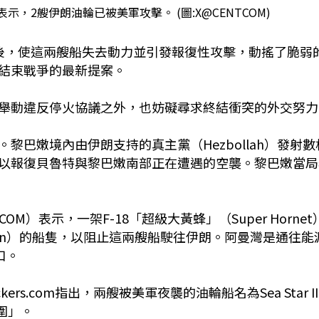
表示，2艘伊朗油輪已被美軍攻擊。 (圖:X@CENTCOM)
後，使這兩艘船失去動力並引發報復性攻擊，動搖了脆弱
結束戰爭的最新提案。
舉動違反停火協議之外，也妨礙尋求終結衝突的外交努力
巴嫩境內由伊朗支持的真主黨（Hezbollah）發射數
以報復貝魯特與黎巴嫩南部正在遭遇的空襲。黎巴嫩當局
ENTCOM）表示，一架F-18「超級大黃蜂」（Super Hornet
Oman）的船隻，以阻止這兩艘船駛往伊朗。阿曼灣是通往能
入口。
rs.com指出，兩艘被美軍夜襲的油輪船名為Sea Star II
圍」。