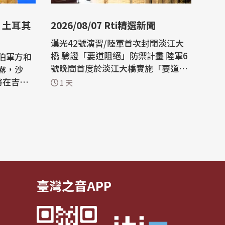
2026/08/07 Rti精選新聞
漢光42號演習/陸軍首次封閉淡江大
橋 驗證「要道阻絕」防禦計畫 陸軍6
伯軍方和
號晚間首度於淡江大橋實施「要道阻
露，沙
絕」操演，由工兵部隊在4小時內部
將在吉達
1 天
署縱深達200公尺的模式化阻絕設
置。專家表示，淡江大橋戰略地位更
中、並打
勝關渡大橋，一旦遭敵奪取，恐對北
 Hormu
部防禦作戰造成嚴重衝擊。 專題報
域大國正
導：城鎮韌性演習將登場 除「網路降
速、躲3...
討論許
臺灣之音APP