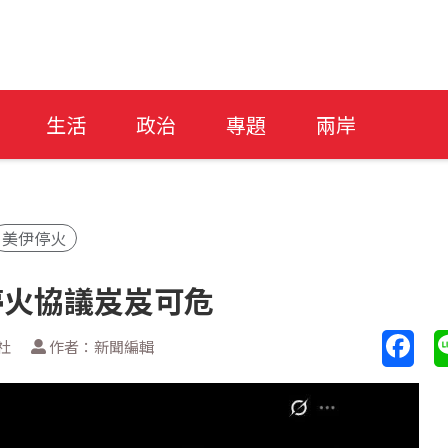
生活
政治
專題
兩岸
美伊停火
停火協議岌岌可危
社
作者：新聞編輯