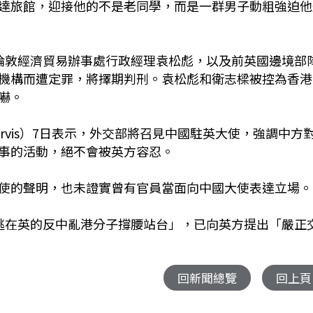
達旅館，迎接他的不是老同學，而是一群男子動粗強迫他
倫敦經濟貿易辦事處行政經理袁松彪，以及前英國邊境部
機構而遭定罪，將擇期判刑。袁松彪和衛志樑被控為香港
嚇。
arvis）7日表示，外交部將召見中國駐英大使，強調中方
事的活動，絕不會被英方容忍。
使的聲明，也未證實曾有官員當面向中國大使表達立場。
逃在英的反中亂港分子撐腰站台」，已向英方提出「嚴正
回新聞總覽
回上頁