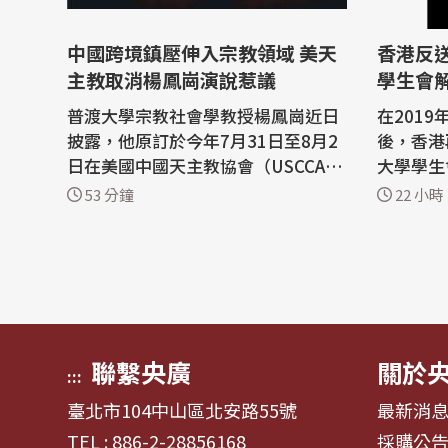
中國跨境鎮壓伸入宗教領域 美天
香港反
主教取消楊鳳崗演說惹議
學生會
普渡大學宗教社會學教授楊鳳崗近日
在201
披露，他原訂於今年7月31日至8月2
後，香港
日在美國中國天主教協會（USCCA）
大學學生
休斯頓雙年會上發表演講，卻在會前
明，表示
53 分鐘
22 小時
遭臨時撤除，過程中疑似涉及中國官
化，在平
方施壓，引發外界對中國跨境鎮壓衝
解散的艱難決定。
擊宗教自由的憂慮。 本屆會議主題為
前召開聯
「跟隨基督之道：培育信任與友
案。 聲明表示，學生會自1967年成
誼」，假休斯頓聖多瑪斯大學舉行，
立至今，
並獲當地...
助精神，且
聯繫央廣
關於
:::
臺北市104中山區北安路55號
最新消
TEL : 886-2-28856168
採購公