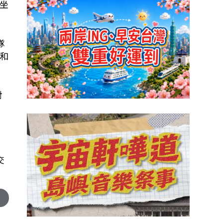
坐
隊
和
對
交