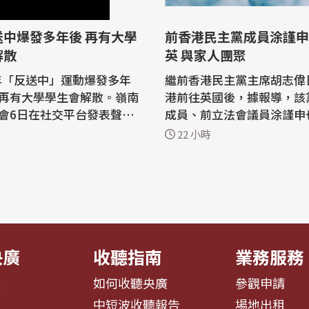
送中爆發多年後 再有大學
前香港民主黨成員涂謹申
解散
英 與家人團聚
9年「反送中」運動爆發多年
繼前香港民主黨主席胡志偉
再有大學學生會解散。嶺南
港前往英國後，據報導，該
會6日在社交平台發表聲
成員、前立法會議員涂謹申
近年校園內外形勢都出現變
港赴英，與當地家人團聚。 涂謹申現
22 小時
衡各種因素下，學生會作出
年63歲，從政超過30年，
 據公布，學生會早
和立法會議員，在2021年
席會議，通過解散的決議
主派初選案中，涂謹申與另
起被捕，但包括涂謹申等8
始終秉持同學之間的團結互
局起訴，獲發還護照。 明報今(7)日
...
在報導...
央廣
收聽指南
業務服務
息
如何收聽央廣
參觀申請
告
中短波收聽報告
場地出租