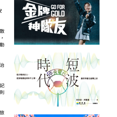
安
散
，
動
治
記
則
旅