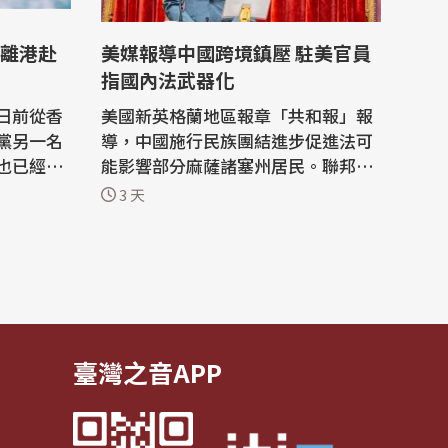
離港赴
美媒報導中國跨境鎮壓 駐美官員
指國內法武器化
日前從香
美國新英格蘭地區報章「共和報」報
黨另一名
導，中國施行民族團結進步促進法可
也已經離
能影響部分麻薩諸塞州居民。聯邦眾
議員麥高文指這是攻擊美國核心價值
3 天
曾任區議員
的手段，駐波士頓辦事處長廖朝宏受
初發生的民
訪強調，中國武器化國內法逕行跨境
外54人一
鎮壓及全球審查。 中國施行「民族團
人未被當
結進步促進法」引起境外藏族、維族
等團體關注。美國東北部新英格蘭地
區報...
臺灣之音APP