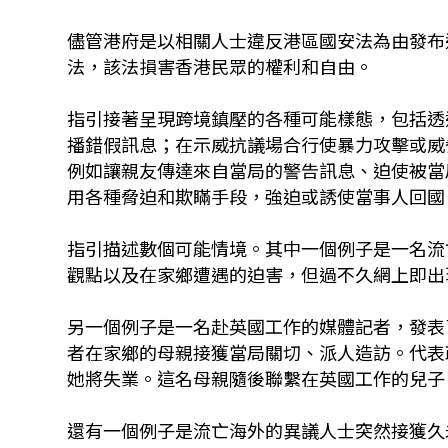
儘管港府是以相關人士違反港區國安法為由發布
法，該法損害香港民眾的權利和自由。
指引接著呈現跨境鎮壓的各種可能樣態，包括透
播錯假訊息；在示威抗議場合行使暴力攻擊或威
例如讓親友傳達來自當局的警告訊息、迫使被當
用各種脅迫和欺瞞手段，強迫或誘使當事人回國
指引描述數個可能情境。其中一個例子是一名流
觀點以及在家鄉遭遇的迫害，但過不久網上即出
另一個例子是一名赴英國工作的媒體記者，發表
者在家鄉的母親接獲當局關切、派人造訪。代表
她將失業。這名母親隨後聯繫在英國工作的兒子
還有一個例子是流亡海外的異議人士突然接獲久