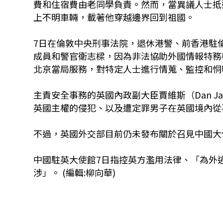
費和住宿費由老同學負責。然而，當異議人士抵
上不明車輛，載著他穿越邊界回到祖國。
7日在倫敦中央刑事法院，退休港警、前香港駐
成員和警官衛志樑，因為非法協助外國情報特務
北京當局服務，對特定人士進行情蒐、監控和恫
主責安全事務的英國內政副大臣賈維斯（Dan J
英國主權的侵犯、以及遭定罪男子在英國境內從
不過，英國外交部目前仍未發布關於召見中國大
中國駐英大使館7日指控英方濫用法律、「為外
涉」。 (編輯:柳向華)