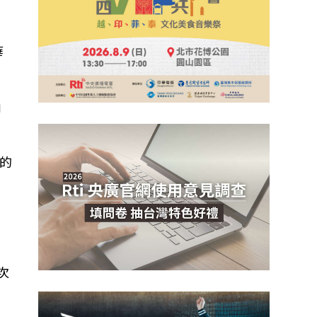
華
」
的
次