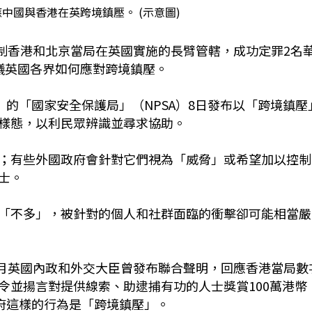
中國與香港在英跨境鎮壓。 (示意圖)
反制香港和北京當局在英國實施的長臂管轄，成功定罪2名
議英國各界如何應對跨境鎮壓。
）的「國家安全保護局」（NPSA）8日發布以「跨境鎮壓
樣態，以利民眾辨識並尋求協助。
；有些外國政府會針對它們視為「威脅」或希望加以控制
士。
「不多」，被針對的個人和社群面臨的衝擊卻可能相當嚴
7月英國內政和外交大臣曾發布聯合聲明，回應香港當局數
令並揚言對提供線索、助逮捕有功的人士獎賞100萬港幣
港府這樣的行為是「跨境鎮壓」。