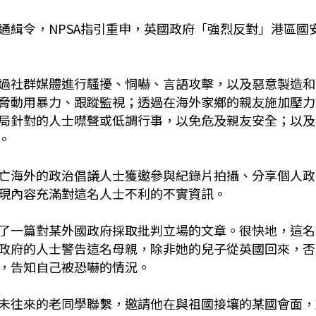
通緝令，NPSA指引重申，英國政府「強烈反對」港區國
過社群媒體進行騷擾、恫嚇、言語攻擊，以及惡意製造和
脅動用暴力、跟蹤監視；透過在海外家鄉的親友施加壓力
局針對的人士噤聲或低調行事，以免危及親友安全；以及
。
亡海外的政治倡議人士獲邀參與紀錄片拍攝、分享個人政
現內容充滿對這名人士不利的不實資訊。
了一篇對某外國政府採取批判立場的文章。很快地，這名
政府的人士警告這名母親，除非她的兒子從英國回來，否
，告知自己被恐嚇的情況。
未往來的老同學聯繫，邀請他在與祖國接壤的某國會面，