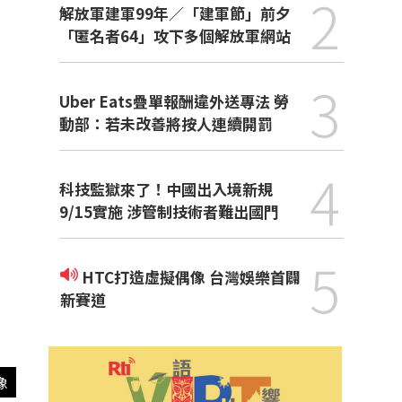
2
解放軍建軍99年／「建軍節」前夕
「匿名者64」攻下多個解放軍網站
3
Uber Eats疊單報酬違外送專法 勞
動部：若未改善將按人連續開罰
4
科技監獄來了！中國出入境新規
9/15實施 涉管制技術者難出國門
5
HTC打造虛擬偶像 台灣娛樂首闢
新賽道
像