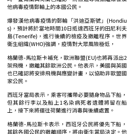
他病毒疫情郵輪上的本國公民。
爆發漢他病毒疫情的郵輪「洪迪亞斯號」(Hondiu
s)，預計將於當地時間10日抵達西班牙的田尼利夫
島(Tenerife)，進行後續的檢疫及撤離程序。世界
衛生組織(WHO)強調，疫情對大眾風險極低，
格蘭德-馬拉斯卡補充，歐洲聯盟(EU)也將再派出2
架飛機，撤離其餘歐洲公民。他表示，美國與英國
也已確認將安排飛機與應變計畫，以協助非歐盟國
家公民。
西班牙當局表示，乘客可攜帶必要隨身物品下船，
但其餘行李以及船上1名染病死者遺體將留在船
上，接下來將運往荷蘭進行消毒與後續處置。
格蘭德-馬拉斯卡表示，西班牙公民將優先下船，
其餘各國公民的撤離順序，將由衛生當局決定。他