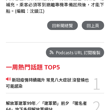
補充，乘客必須等到撤離專機準備起飛後，才能下
船。(編輯：沈鎮江)
回新聞總覽
回上頁
Podcasts URL 訂閱複製
一周熱門話題 TOP5
1
新冠疫情持續飆升 常見八大症狀 沒發燒也
可能感染
2
解放軍建軍99年／「建軍節」前夕 「匿名者
64」攻下多個解放軍網站