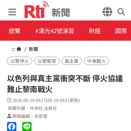
新聞
總覽
#漢光42號演習
財經
國際
:::
/
新聞
以黎停火
以黎衝突
真主黨
中東戰火
以色列與真主黨衝突不斷 停火協議
難止黎南戰火
2026-05-10 09:27(05-10 09:51更新)
新聞引據：中央社 法新社
撰稿編輯：余思瑩