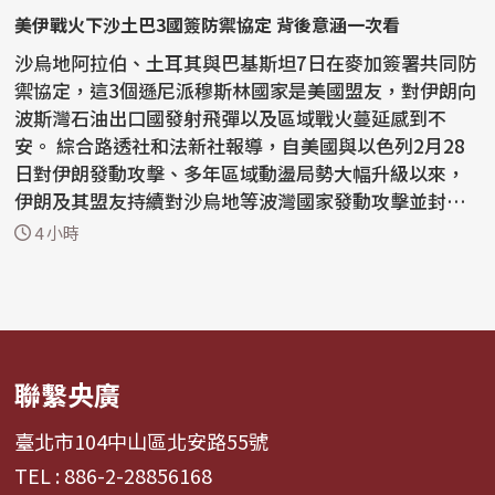
美伊戰火下沙土巴3國簽防禦協定 背後意涵一次看
沙烏地阿拉伯、土耳其與巴基斯坦7日在麥加簽署共同防
禦協定，這3個遜尼派穆斯林國家是美國盟友，對伊朗向
波斯灣石油出口國發射飛彈以及區域戰火蔓延感到不
安。 綜合路透社和法新社報導，自美國與以色列2月28
日對伊朗發動攻擊、多年區域動盪局勢大幅升級以來，
伊朗及其盟友持續對沙烏地等波灣國家發動攻擊並封鎖
能源運...
4 小時
聯繫央廣
臺北市104中山區北安路55號
TEL : 886-2-28856168