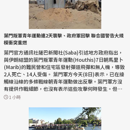
葉門叛軍青年運動連2天襲擊、政府軍回擊 聯合國警告大規
模衝突重燃
葉門官方通訊社薩巴新聞社(Saba)引述地方政府指出，
與伊朗結盟的葉門叛軍青年運動(Houthis)7日朝馬里卜
(Marib)的難民營和住宅區發射彈道飛彈和無人機，導致
2人死亡、14人受傷。 葉門軍方今天(8日)表示，已在接
觸線沿線的多條戰線朝青年運動做出反擊。葉門軍方沒
有提供作戰細節，也沒有表示這些攻擊何時發生。但軍
方表...
1 小時