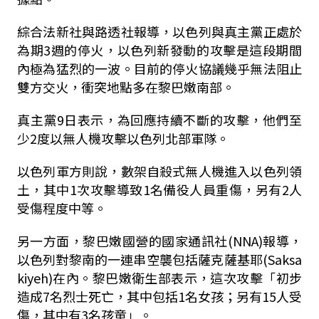
綜合法新社與路透社報導，以色列與真主黨正處於
為期3週的停火，以色列新發動的攻擊是這段期間
內極為猛烈的一波。目前的停火協議幾乎無法阻止
雙方交火，衝突地點多在黎巴嫩南部。
真主黨9日表示，為回應持續不斷的攻擊，他們至
少2度以無人機攻擊以色列北部軍隊。
以色列軍方則說，數架自殺式無人機進入以色列領
土，其中1次攻擊導致1名備役人員重傷，另有2人
受傷程度中等。
另一方面，黎巴嫩國營的國家通訊社(NNA)報導，
以色列對黎南的一連串空襲包括薩克薩基耶(Saksa
kiyeh)在內。黎巴嫩衛生部表示，這次攻擊「初步
造成7名烈士死亡，其中包括1名女孩；另有15人受
傷，其中有3名孩童」。