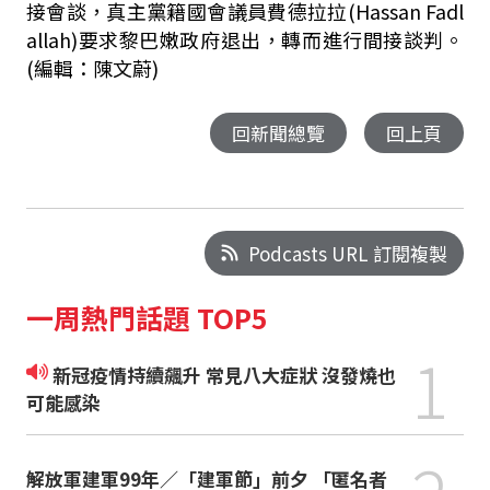
接會談，真主黨籍國會議員費德拉拉(Hassan Fadl
allah)要求黎巴嫩政府退出，轉而進行間接談判。
(編輯：陳文蔚)
回新聞總覽
回上頁
Podcasts URL 訂閱複製
一周熱門話題 TOP5
1
新冠疫情持續飆升 常見八大症狀 沒發燒也
可能感染
解放軍建軍99年／「建軍節」前夕 「匿名者