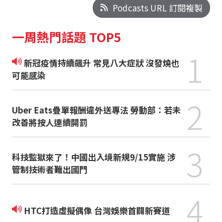
Podcasts URL 訂閱複製
一周熱門話題 TOP5
1
新冠疫情持續飆升 常見八大症狀 沒發燒也
可能感染
2
Uber Eats疊單報酬違外送專法 勞動部：若未
改善將按人連續開罰
3
科技監獄來了！中國出入境新規9/15實施 涉
管制技術者難出國門
4
HTC打造虛擬偶像 台灣娛樂首闢新賽道