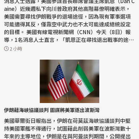
消息人士透露，美國參謀首長聯席會議主席凱恩（Dan C
aine）近幾週私下向川普政府其他高階幕僚明確表示，
美國需要尋找伊朗戰爭的退場途徑，因為現有軍事選項
可能適得其反，僅靠空中武力也不太可能達成總統設定
的目標。 美國有線電視新聞網（CNN）今天（8日）報
導，1名消息人士直言，「凱恩正在尋找退出戰事的途
徑」。...
2 小時
伊朗藉海峽協議談判 圖謀將美軍逐出波斯灣
美國華爾街日報指出，伊朗在荷莫茲海峽協議談判中堅
持美國軍艦不得通行，試圖藉此削弱美軍在波斯灣數十
年來的主導地位，伊朗是在與阿曼談判期間，公開提出