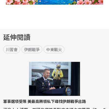
延伸閱讀
川習會
伊朗戰爭
中東戰火
軍事選項受限 美最高將領私下尋找伊朗戰爭出路