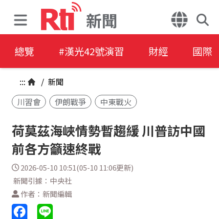
新聞
總覽
#漢光42號演習
財經
國際
:::
/
新聞
川習會
伊朗戰爭
中東戰火
荷莫茲海峽情勢暫趨緩 川普訪中國
前各方籲速終戰
2026-05-10 10:51(05-10 11:06更新)
新聞引據：中央社
作者：新聞編輯