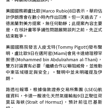
美國國務卿盧比歐(Marco Rubio)8日表示，華府估
計伊朗應會在數小時內作出回應。但一天過去了，
德黑蘭對美方提案，無任何動靜；此提案內容主要
是，在核計畫等爭議性問題展開談判之前，先正式
結束戰爭。
美國國務院發言人皮戈特(Tommy Pigott)發布聲
明，盧比歐9日在邁阿密(Miami)會見卡達總理穆罕
默德(Mohammed bin Abdulrahman al‑Thani)，
雙方討論實有必要「繼續合作以嚇阻威脅，並推動
中東區域穩定與安全」。聲明中並未明確提及伊
朗。
路透社報導，根據倫敦證券交易所集團 (LSEG)航
運資料，卡達一艘液化天然氣運輸船9日正駛往荷
莫茲海峽(Strait of Hormuz)，預計前往巴基斯