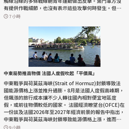
觸線沿線的多條戰線朝青年運動做出反擊。葉門軍方沒
有提供作戰細節，也沒有表示這些攻擊何時發生。但軍
方表...
7 小時
中東局勢推高物價 法國人度假吹起「平價風」
中東戰爭與荷莫茲海峽(Strait of Hormuz)封鎖導致法
國能源價格上漲並推升通膨。8月是法國人度假高峰期，
但飆漲的旅行成本讓不少人轉往國內相對便宜地區度
假，或前往物價較低的國家。 法國經濟瞭望台(OFCE)在
一份談及法國2026年至2027年經濟前景的報告中指出，
中東戰爭與荷莫茲海峽封鎖導致能源價格上漲，進而推
升通膨...
9 小時