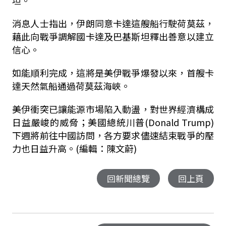
坦。
消息人士指出，伊朗同意卡達這艘船行駛荷莫茲，
藉此向戰爭調解國卡達及巴基斯坦釋出善意以建立
信心。
如能順利完成，這將是美伊戰爭爆發以來，首艘卡
達天然氣船通過荷莫茲海峽。
美伊衝突已讓能源市場陷入動盪，對世界經濟構成
日益嚴峻的威脅；美國總統川普(Donald Trump)
下週將前往中國訪問，各方要求儘速結束戰爭的壓
力也日益升高。(編輯：陳文蔚)
回新聞總覽
回上頁