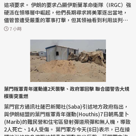
這項要求。 伊朗的要求凸顯伊斯蘭革命衛隊（IRGC）強
硬派在領導層中崛起，他們長期尋求將美軍逐出當地，
儘管曾遭受嚴重的軍事打擊，但其領袖看到利用談判動
搖...
7 小時
葉門叛軍青年運動連2天襲擊、政府軍回擊 聯合國警告大規
模衝突重燃
葉門官方通訊社薩巴新聞社(Saba)引述地方政府指出，
與伊朗結盟的葉門叛軍青年運動(Houthis)7日朝馬里卜
(Marib)的難民營和住宅區發射彈道飛彈和無人機，導致
2人死亡、14人受傷。 葉門軍方今天(8日)表示，已在接