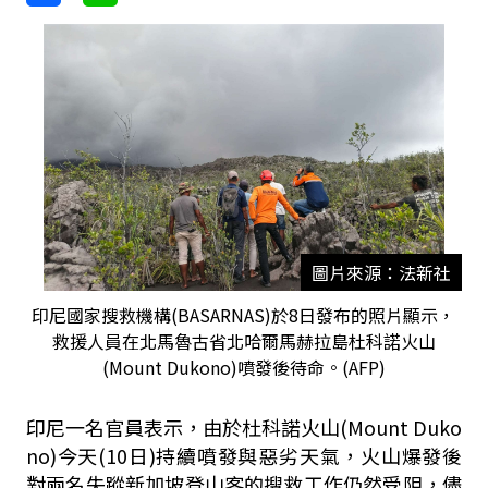
圖片來源：法新社
印尼國家搜救機構(BASARNAS)於8日發布的照片​​顯示，
救援人員在北馬魯古省北哈爾馬赫拉島杜科諾火山
(Mount Dukono)噴發後待命。(AFP)
印尼一名官員表示，由於杜科諾火山(Mount Duko
no)今天(10日)持續噴發與惡劣天氣，火山爆發後
對兩名失蹤新加坡登山客的搜救工作仍然受阻，儘