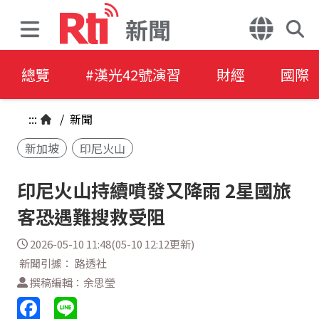
新聞
總覽
#漢光42號演習
財經
國際
:::
/
新聞
新加坡
印尼火山
印尼火山持續噴發又降雨 2星國旅
客恐遇難搜救受阻
2026-05-10 11:48(05-10 12:12更新)
新聞引據： 路透社
撰稿編輯：余思瑩