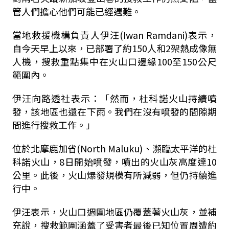
管人們擔心他們可能已經遇難。
當地救援機構負責人伊汪(Iwan Ramdani)表示，
自今天早上以來，已部署了約150人和2架熱成像無
人機，搜救重點集中在火山口邊緣100至150公尺
範圍內。
伊汪向路透社表示：「然而，杜科諾火山持續噴
發，該地區也還在下雨。我們在沒有噴發的間隙期
間進行搜救工作。」
位於北摩鹿加省(North Maluku)、瀕臨太平洋的杜
科諾火山，8日開始噴發，噴出的火山灰高度達10
公里。此後，火山爆發規模有所減弱，但仍持續進
行中。
伊汪表示，火山口週圍地區仍覆蓋著火山灰，並補
充說，搜救範圍涵蓋了受害者最後已知位置周遭約