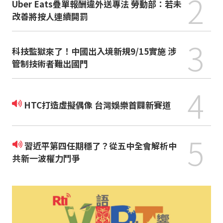
2
Uber Eats疊單報酬違外送專法 勞動部：若未
改善將按人連續開罰
3
科技監獄來了！中國出入境新規9/15實施 涉
管制技術者難出國門
4
HTC打造虛擬偶像 台灣娛樂首闢新賽道
5
習近平第四任期穩了？從五中全會解析中
共新一波權力鬥爭