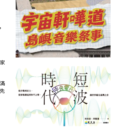
，
家
滿
先