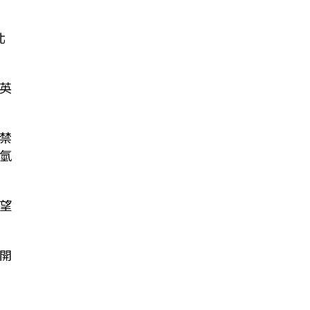
北
英
禁
氫
望
開