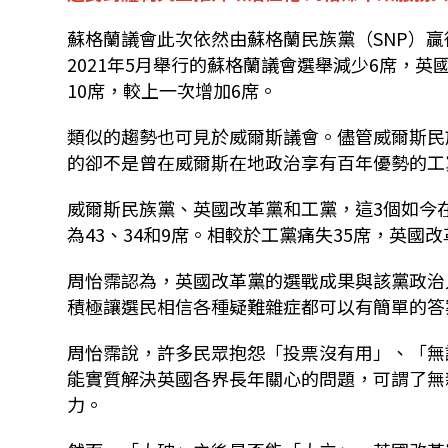
蘇格蘭議會此次依然由蘇格蘭民族黨（SNP）贏
2021年5月舉行的蘇格蘭議會選舉減少6席，
10席，較上一次增加6席。
類似的趨勢也可見於威爾斯議會。儘管威爾斯民族黨
的卻不是曾在威爾斯在地政治享有百年優勢的工
威爾斯民族黨、英國改革黨和工黨，這3個如今
為43、34和9席。相較於工黨痛失35席，英國
周怡霈認為，英國改革黨的選戰成果與該黨政治
積極讓選民相信各種疑難雜症都可以有簡單的答
周怡霈說，許多民眾抱怨「投票沒有用」、「無
能實質解決英國各界長年關心的問題，可謂了無
力。