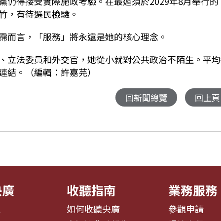
仍得接受實際施政考驗。在最遲須於2029年8月舉行的
竹，有待選民檢驗。
霈而言，「服務」將永遠是她的核心理念。
、立法委員和外交官，她從小就對公共政治不陌生。平均
連結。（編輯：許嘉芫）
回新聞總覽
回上頁
央廣
收聽指南
業務服務
息
如何收聽央廣
參觀申請