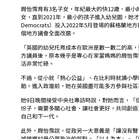
周怡霈育有3名子女，年紀最大的快12歲、最
女，直到2021年，最小的孩子進入幼兒園，她才在
Democrats）投入2022年5月登場的蘇格
個地方議會全面改選。
「英國的幼兒托育成本在歐洲是數一數二的高，
方議員後，原本幾乎是專心在家當媽媽的周怡霈
活非常忙碌。
不過，從小就「熱心公益」、在比利時就讀小學
飴。進入政壇前，她在英國盡可能多方參與社區
她9日晚間接受中央社專訪時說，對她而言，「
份子，需要多關心社會、讓社會更好，共同創造
自己和下一代。
此外，周怡霈說，從政另一大意義是「讓沒有聲
城鎮鄉村是公眾政治的起點。「以人為本」、「