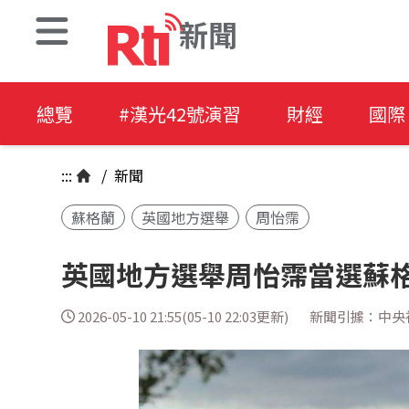
新聞
總覽
#漢光42號演習
財經
國際
:::
/
新聞
蘇格蘭
英國地方選舉
周怡霈
英國地方選舉周怡霈當選蘇格
2026-05-10 21:55(05-10 22:03更新)
新聞引據：中央