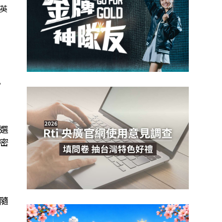
英
。
選
密
她隨