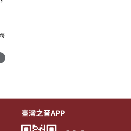
下
每
臺灣之音APP