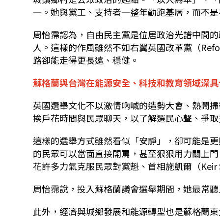
一。她與黨工、支持者一整年勤跑基層，而不是
周怡霈認為，自由民主黨是位居政治光譜中間的
人。這樣的作風雖然不如右翼英國改革黨（Reform
路卻能走得更長遠、穩健。
蘇格蘭與台灣在能源安全、科技和教育領域深具
英國選舉文化不以激情吶喊的造勢大會、熱鬧掃
挨戶花時間與民眾聊天，以了解選民心聲、爭取
這樣的選舉方式雖然看似「安靜」，卻可能是更
的民眾可以當面直接開罵，甚至狠狠用力關上門
花許多力氣克服民眾對黨魁、首相施凱爾（Keir 
周怡霈說，投入蘇格蘭議會選舉期間，她最常聽
此外，經濟與城鄉發展和能源轉型也是蘇格蘭東