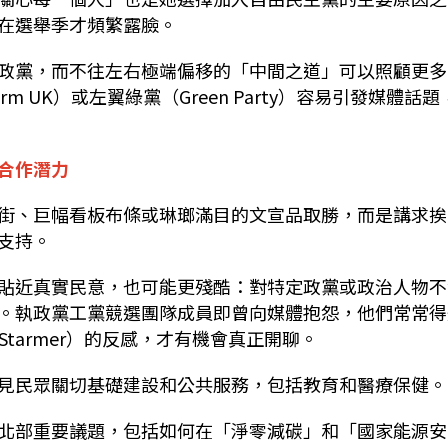
在選舉季才頻繁露臉。
政黨，而不往左右極端偏移的「中間之道」可以照顧更多
 UK）或左翼綠黨（Green Party）容易引發媒體話題
合作潛力
街、巨幅看板布條或琳瑯滿目的文宣品取勝，而是講求挨
支持。
貼近真實民意，也可能更殘酷：對特定政黨或政治人物不
。執政黨工黨競選團隊成員即曾向媒體抱怨，他們常常得
Starmer）的反感，才有機會真正開聊。
見民眾關切基礎建設和公共服務，包括教育和醫療保健。
北部重要議題，包括如何在「淨零減碳」和「國家能源安