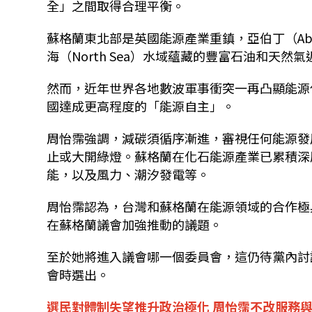
全」之間取得合理平衡。
蘇格蘭東北部是英國能源產業重鎮，亞伯丁（Ab
海（North Sea）水域蘊藏的豐富石油和天
然而，近年世界各地數波軍事衝突一再凸顯能源
國達成更高程度的「能源自主」。
周怡霈強調，減碳須循序漸進，審視任何能源發
止或大開綠燈。蘇格蘭在化石能源產業已累積深
能，以及風力、潮汐發電等。
周怡霈認為，台灣和蘇格蘭在能源領域的合作極
在蘇格蘭議會加強推動的議題。
至於她將進入議會哪一個委員會，這仍待黨內討
會時選出。
選民對體制失望推升政治極化 周怡霈不改服務