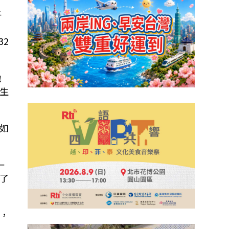
子
32
地
生
如
一
了
，