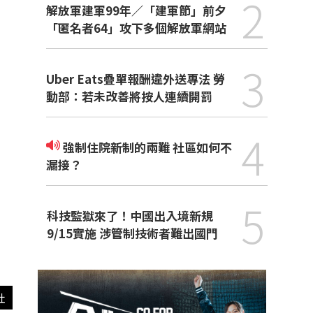
2
解放軍建軍99年／「建軍節」前夕
「匿名者64」攻下多個解放軍網站
3
Uber Eats疊單報酬違外送專法 勞
動部：若未改善將按人連續開罰
4
強制住院新制的兩難 社區如何不
漏接？
5
科技監獄來了！中國出入境新規
9/15實施 涉管制技術者難出國門
社