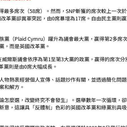
得最多席次（58席）。然而，SNP斬獲的席次較上一次於
英國改革黨卻異軍突起，由0席暴增為17席。自由民主黨則
（Plaid Cymru）躍升為議會最大黨，贏得第2多席
黨，而是英國改革黨。
在威爾斯議會依序為第1至第3大黨的政黨，贏得的席次分
改革黨則是由0席大幅成長。
人物熱衷經營個人宣傳、話題炒作有關，並透過簡化問題
案和解方。
論怎麼選，改變終究不會發生」。選舉數年一次循環，卻
新意，這讓具「反體制」色彩的英國改革黨和綠黨別具吸