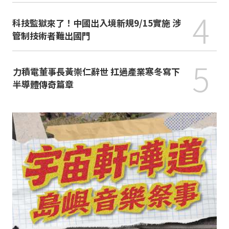
4
科技監獄來了！中國出入境新規9/15實施 涉
管制技術者難出國門
5
力積電董事長黃崇仁辭世 扛過產業寒冬寫下
半導體傳奇篇章