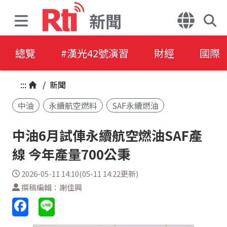
新聞
總覽
#漢光42號演習
財經
國際
:::
/
新聞
中油
永續航空燃料
SAF永續燃油
中油6月試俥永續航空燃油SAF產
線 今年產量700公秉
2026-05-11 14:10(05-11 14:22更新)
撰稿編輯：謝佳興