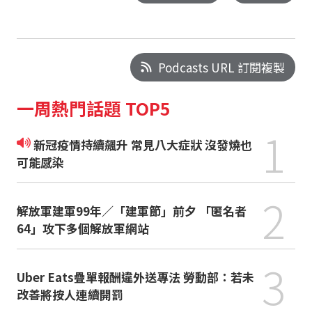
Podcasts URL 訂閱複製
一周熱門話題 TOP5
1
新冠疫情持續飆升 常見八大症狀 沒發燒也
可能感染
2
解放軍建軍99年／「建軍節」前夕 「匿名者
64」攻下多個解放軍網站
3
Uber Eats疊單報酬違外送專法 勞動部：若未
改善將按人連續開罰