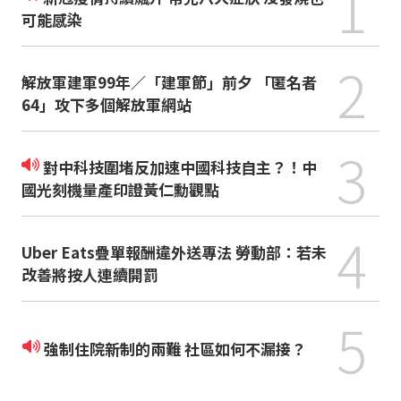
1
可能感染
2
解放軍建軍99年／「建軍節」前夕 「匿名者
64」攻下多個解放軍網站
3
對中科技圍堵反加速中國科技自主？！中
國光刻機量產印證黃仁勳觀點
4
Uber Eats疊單報酬違外送專法 勞動部：若未
改善將按人連續開罰
5
強制住院新制的兩難 社區如何不漏接？