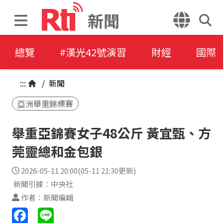
新聞
總覽
#漢光42號演習
財經
國際
:::
/
新聞
亞洲舉重錦標賽
舉重亞錦賽女子48公斤 黃宜甄、方
莞靈總和金包銀
2026-05-11 20:00(05-11 21:30更新)
新聞引據：中央社
作者：新聞編輯