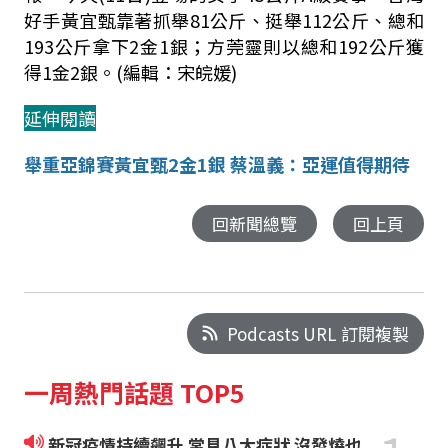
好手黃宜甄靠著抓舉81公斤、挺舉112公斤、總和
193公斤拿下2金1銀；方莞靈則以總和192公斤獲
得1金2銀。(編輯：宋皖媛)
延伸閱讀
舉重亞錦賽黃宜甄2金1銀 蔡溫義：亞運值得期待
回新聞總覽
回上頁
Podcasts URL 訂閱複製
一周熱門話題 TOP5
新冠疫情持續飆升 常見八大症狀 沒發燒也