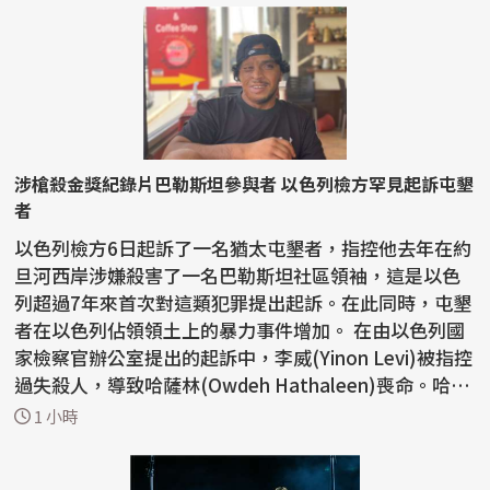
涉槍殺金獎紀錄片巴勒斯坦參與者 以色列檢方罕見起訴屯墾
者
以色列檢方6日起訴了一名猶太屯墾者，指控他去年在約
旦河西岸涉嫌殺害了一名巴勒斯坦社區領袖，這是以色
列超過7年來首次對這類犯罪提出起訴。在此同時，屯墾
者在以色列佔領領土上的暴力事件增加。 在由以色列國
家檢察官辦公室提出的起訴中，李威(Yinon Levi)被指控
過失殺人，導致哈薩林(Owdeh Hathaleen)喪命。哈薩
林...
1 小時