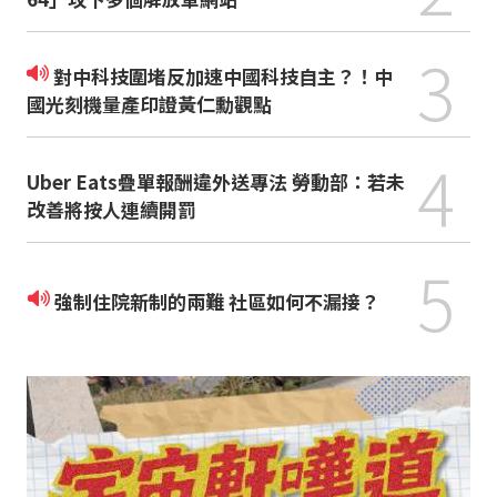
3
對中科技圍堵反加速中國科技自主？！中
國光刻機量產印證黃仁勳觀點
4
Uber Eats疊單報酬違外送專法 勞動部：若未
改善將按人連續開罰
5
強制住院新制的兩難 社區如何不漏接？