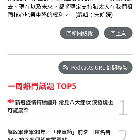
去、現在以及未來，都將堅定支持猶太人在我們祖
國核心地帶屯墾的權利。」(編輯：宋皖媛)
回新聞總覽
回上頁
Podcasts URL 訂閱複製
一周熱門話題 TOP5
1
新冠疫情持續飆升 常見八大症狀 沒發燒也
可能感染
2
解放軍建軍99年／「建軍節」前夕 「匿名者
64」攻下多個解放軍網站