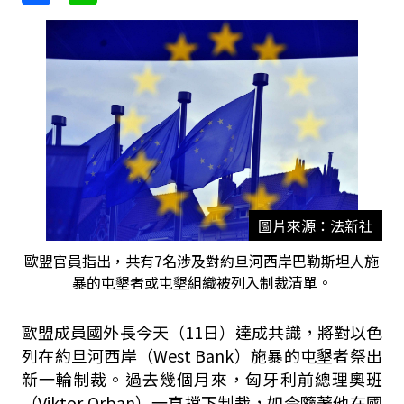
圖片來源：法新社
歐盟官員指出，共有7名涉及對約旦河西岸巴勒斯坦人施
暴的屯墾者或屯墾組織被列入制裁清單。
歐盟成員國外長今天（11日）達成共識，將對以色
列在約旦河西岸（West Bank）施暴的屯墾者祭出
新一輪制裁。過去幾個月來，匈牙利前總理奧班
（Viktor Orban）一直擋下制裁，如今隨著他在國