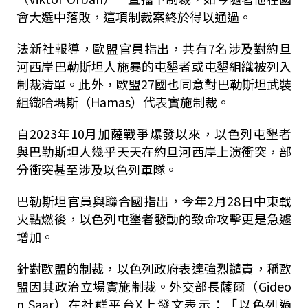
會大選中落敗，這項制裁案終於得以通過。
法新社報導，歐盟官員指出，共有7名涉及對約旦
河西岸巴勒斯坦人施暴的屯墾者或屯墾組織被列入
制裁清單。此外，歐盟27國也同意對巴勒斯坦武裝
組織哈瑪斯（Hamas）代表實施制裁。
自2023年10月加薩戰爭爆發以來，以色列屯墾者
與巴勒斯坦人幾乎天天在約旦河西岸上演衝突，部
分衝突甚至涉及以色列軍隊。
巴勒斯坦官員與聯合國指出，今年2月28日中東戰
火點燃後，以色列屯墾者發動的致命攻擊更是急遽
增加。
針對歐盟的制裁，以色列政府表達強烈譴責，稱歐
盟因其政治立場實施制裁。外交部長薩爾（Gideo
n Saar）在社群平台X上發文表示：「以色列過