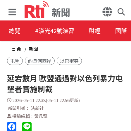
新聞
總覽
#漢光42號演習
財經
國際
:::
/
新聞
屯墾
約旦河西岸
以巴衝突
延宕數月 歐盟通過對以色列暴力屯
墾者實施制裁
2026-05-11 22:38(05-11 22:56更新)
新聞引據： 法新社
撰稿編輯：黃凡甄