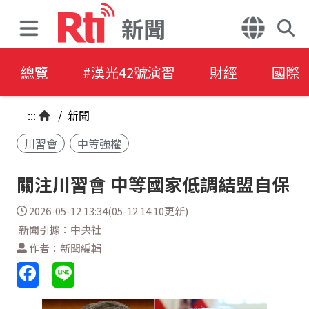
新聞
總覽
#漢光42號演習
財經
國際
:::
/
新聞
川習會
中等強權
關注川習會 中等國家低調結盟自保
2026-05-12 13:34(05-12 14:10更新)
新聞引據：中央社
作者：新聞編輯