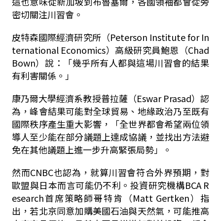
這也意味從新加坡到布魯塞爾，各國領袖都會從旁
密切關注川習會。
皮特森國際經濟研究所（
Peterson Institute for In
ternational Economics
）高級研究員鮑恩（
Chad
Bown
）說：「幾乎所有人都與這場川習會的結果
有利害關係。」
康乃爾大學經濟系教授普拉薩（
Eswar Prasad
）認
為，峰會結果可能對全球貿易、地緣政治乃至既有
國際秩序產生重大影響，「全世界都會希望兩位領
導人至少能在部分議題上達成協議，並找出方法避
免在其他議題上進一步升高緊張局勢」。
然而
CNBC
也認為，就算川習會符合外界預期，對
歐盟與日本而言可能仍不利。投資研究機構
BCA R
esearch
首席策略師哥特肯（
Matt Gertken
）指
出，若北京同意加購美國石油與天然氣，可能推高