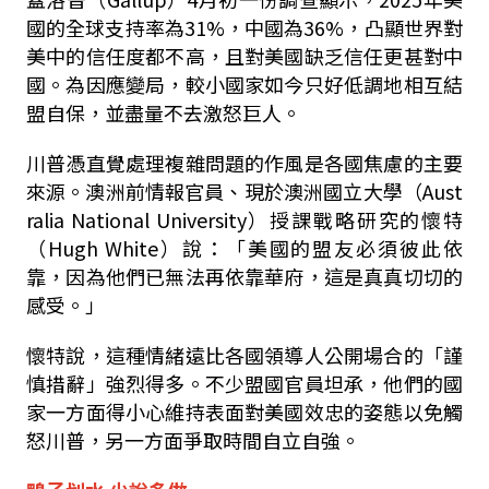
國的全球支持率為
31%
，中國為
36%
，凸顯世界對
美中的信任度都不高，且對美國缺乏信任更甚對中
國。為因應變局，較小國家如今只好低調地相互結
盟自保，並盡量不去激怒巨人。
川普憑直覺處理複雜問題的作風是各國焦慮的主要
來源。澳洲前情報官員、現於澳洲國立大學（
Aust
ralia National University
）授課戰略研究的懷特
（
Hugh White
）說：「美國的盟友必須彼此依
靠，因為他們已無法再依靠華府，這是真真切切的
感受。」
懷特說，這種情緒遠比各國領導人公開場合的「謹
慎措辭」強烈得多。不少盟國官員坦承，他們的國
家一方面得小心維持表面對美國效忠的姿態以免觸
怒川普，另一方面爭取時間自立自強。