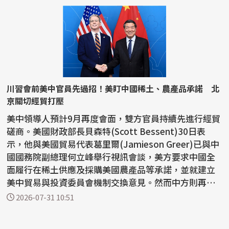
川習會前美中官員先過招！美盯中國稀土、農產品承諾 北
京關切經貿打壓
美中領導人預計9月再度會面，雙方官員持續先進行經貿
磋商。美國財政部長貝森特(Scott Bessent)30日表
示，他與美國貿易代表葛里爾(Jamieson Greer)已與中
國國務院副總理何立峰舉行視訊會談，美方要求中國全
面履行在稀土供應及採購美國農產品等承諾，並就建立
美中貿易與投資委員會機制交換意見。然而中方則再度
對美國實施...
2026-07-31 10:51