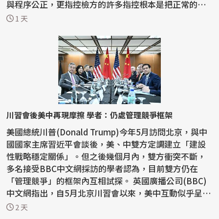
與程序公正，更指控檢方的許多指控根本是把正常的宗
教活動...
1 天
川習會後美中再現摩擦 學者：仍處管理競爭框架
美國總統川普(Donald Trump)今年5月訪問北京，與中
國國家主席習近平會談後，美、中雙方定調建立「建設
性戰略穩定關係」。但之後幾個月內，雙方衝突不斷，
多名接受BBC中文網採訪的學者認為，目前雙方仍在
「管理競爭」的框架內互相試探。 英國廣播公司(BBC)
中文網指出，自5月北京川習會以來，美中互動似乎呈現
「一邊...
2 天