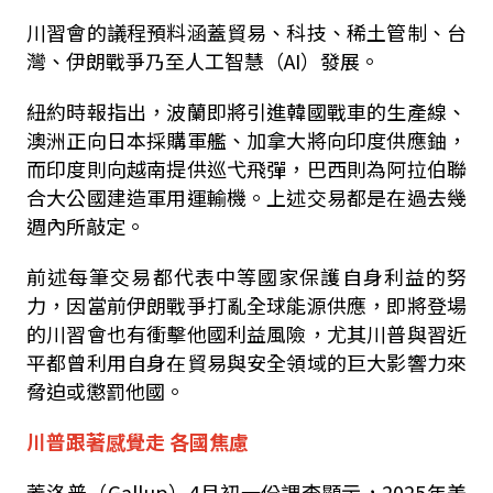
川習會的議程預料涵蓋貿易、科技、稀土管制、台
灣、伊朗戰爭乃至人工智慧（
AI
）發展。
紐約時報指出，波蘭即將引進韓國戰車的生產線、
澳洲正向日本採購軍艦、加拿大將向印度供應鈾，
而印度則向越南提供巡弋飛彈，巴西則為阿拉伯聯
合大公國建造軍用運輸機。上述交易都是在過去幾
週內所敲定。
前述每筆交易都代表中等國家保護自身利益的努
力，因當前伊朗戰爭打亂全球能源供應，即將登場
的川習會也有衝擊他國利益風險，尤其川普與習近
平都曾利用自身在貿易與安全領域的巨大影響力來
脅迫或懲罰他國。
川普跟著感覺走 各國焦慮
蓋洛普（
Gallup
）
4
月初一份調查顯示，
2025
年美