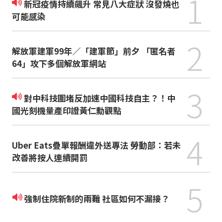
1
新冠疫情持續飆升 常見八大症狀 沒發燒也
可能感染
2
解放軍建軍99年／「建軍節」前夕 「匿名者
64」攻下多個解放軍網站
3
對中科技圍堵反加速中國科技自主？！中
國光刻機量產印證黃仁勳觀點
4
Uber Eats疊單報酬違外送專法 勞動部：若未
改善將按人連續開罰
5
強制住院新制的兩難 社區如何不漏接？