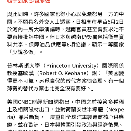
鴨子
划水
少說多做
與此同時，許多國家也得小心以免激怒另一方的中
國。不願具名外交人士透露，日相高市早苗
5
月
2
日
於河內一所大學演講時，越南官員甚至曾要求她不
要直接批評中國。但日本與越南仍簽署包括衛星資
料共享、保障油品供應等
6
項協議，顯示中等國家
「少說多做」。
普林斯頓大學（
Princeton University
）國際關係
教授基歐漢（
Robert O. Keohane
）說：「美國變
得更不可靠，另覓自保的替代方案很合理。有一個
薄弱的替代方案也比完全沒有要好。」
美國
CNBC
財經新聞網指出，中國之前控管多種稀
土及相關磁材出口，並對荷蘭安世半導體（
Nexpe
ria
）晶片斷貨，一度重創全球汽車製造商核心供應
鏈，並在歐洲、日本與韓國引發政治與經濟後果。