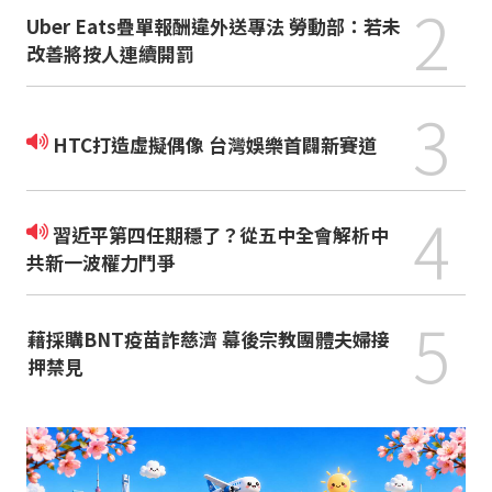
2
Uber Eats疊單報酬違外送專法 勞動部：若未
改善將按人連續開罰
3
HTC打造虛擬偶像 台灣娛樂首闢新賽道
4
習近平第四任期穩了？從五中全會解析中
共新一波權力鬥爭
5
藉採購BNT疫苗詐慈濟 幕後宗教團體夫婦接
押禁見