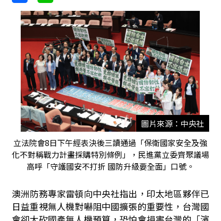
圖片來源：中央社
立法院會8日下午經表決後三讀通過「保衛國家安全及強
化不對稱戰力計畫採購特別條例」，民進黨立委齊聚議場
高呼「守護國安不打折 國防升級要全面」口號。
澳洲防務專家雷頓向中央社指出，印太地區夥伴已
日益重視無人機對嚇阻中國擴張的重要性，台灣國
會卻大砍國產無人機預算，恐怕會損害台灣的「濱