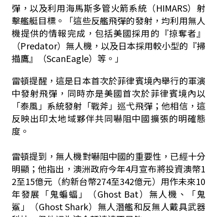
彈，以及利用海馬斯多管火箭系統（HIMARS）射
擊艦艇目標。「這些反艦飛彈的發射，均利用無人
機提供的情報完成，包括美國採用的『掠奪者』
（Predator）無人機，以及日本採用較小型的『掃
描鷹』（ScanEagle）等。」
雷頓提醒，這是日本首次於菲律賓境內舉行的軍演
中發射飛彈，同時亦是美國首次於菲律賓境內以
「泰風」系統發射「戰斧」巡弋飛彈；他相信，這
反映出印太地域夥伴共同嚇阻中國擴張的明確態
度。
雷頓提到，無人機對嚇阻中國的重要性，已經十分
明顯；他指出，澳洲政府今年4月宣布將投資澳幣1
2至15億元（約新台幣274至342億元）用作未來10
年發展「鬼蝙蝠」（Ghost Bat）無人機、「鬼
鯊」（Ghost Shark）無人潛艦和反無人戴具武器