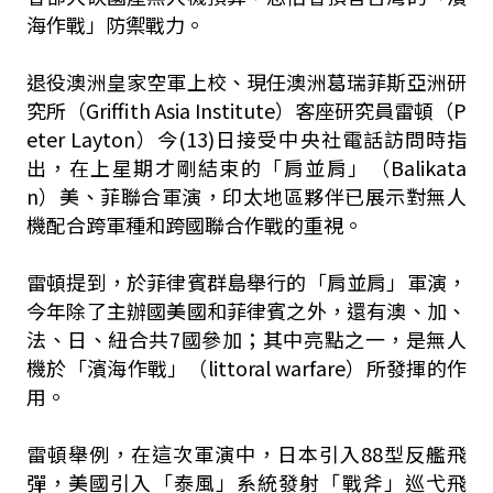
海作戰」防禦戰力。
退役澳洲皇家空軍上校、現任澳洲葛瑞菲斯亞洲研
究所（Griffith Asia Institute）客座研究員雷頓（P
eter Layton）今(13)日接受中央社電話訪問時指
出，在上星期才剛結束的「肩並肩」（Balikata
n）美、菲聯合軍演，印太地區夥伴已展示對無人
機配合跨軍種和跨國聯合作戰的重視。
雷頓提到，於菲律賓群島舉行的「肩並肩」軍演，
今年除了主辦國美國和菲律賓之外，還有澳、加、
法、日、紐合共7國參加；其中亮點之一，是無人
機於「濱海作戰」（littoral warfare）所發揮的作
用。
雷頓舉例，在這次軍演中，日本引入88型反艦飛
彈，美國引入「泰風」系統發射「戰斧」巡弋飛