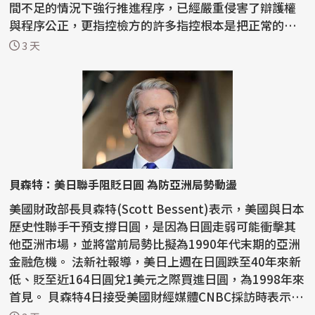
間不足的情況下強行推進程序，已經嚴重侵害了辯護權
與程序公正，更指控檢方的許多指控根本是把正常的宗
教活動...
3 天
貝森特：美日聯手阻貶日圓 為防亞洲局勢動盪
美國財政部長貝森特(Scott Bessent)表示，美國與日本
歷史性聯手干預支撐日圓，是因為日圓走弱可能衝擊其
他亞洲市場，並將當前局勢比擬為1990年代末期的亞洲
金融危機。 法新社報導，美日上週在日圓跌至40年來新
低、貶至近164日圓兌1美元之際買進日圓，為1998年來
首見。 貝森特4日接受美國財經媒體CNBC採訪時表示：
「...