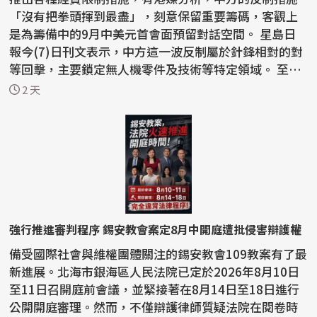
「沒有把拳頭揮到最盡」，刻意保留重要籌碼，客觀上
是為籌備中的9月中美元首會面預留對話空間。 星島日
報今(7)日刊文表示，中方這一波反制屬於針鋒相對的對
等回擊，主要鎖定無人機零件及技術等特定領域。 至於
稀土...
2 天
強行推進審判程序 錫安教會案定8月中開庭遭批侵害辯護權
備受國際社會與維權團體關注的錫安教會109教案有了最
新進展。北海市銀海區人民法院已定於2026年8月10日
至11日召開庭前會議，並緊接著在8月14日至18日進行
公開開庭審理。然而，不僅辯護律師質疑法院在閱卷時