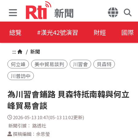
新聞
總覽
#漢光42號演習
財經
國際
:::
/
新聞
何立峰
美中貿易談判
川習會
貝森特
川普訪中
為川習會鋪路 貝森特抵南韓與何立
峰貿易會談
2026-05-13 10:47(05-13 11:02更新)
新聞引據： 路透社
撰稿編輯：余思瑩