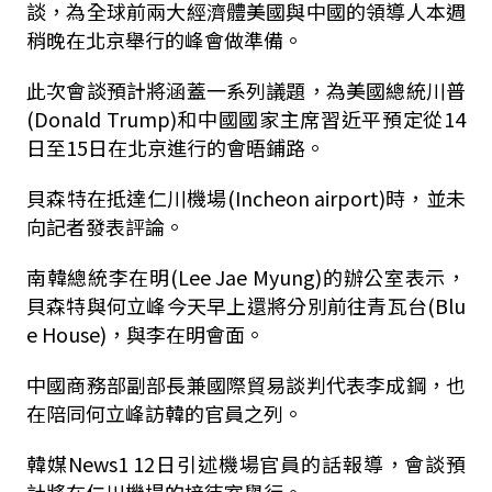
談，為全球前兩大經濟體美國與中國的領導人本週
稍晚在北京舉行的峰會做準備。
此次會談預計將涵蓋一系列議題，為美國總統川普
(Donald Trump)和中國國家主席習近平預定從14
日至15日在北京進行的會晤鋪路。
貝森特在抵達仁川機場(Incheon airport)時，並未
向記者發表評論。
南韓總統李在明(Lee Jae Myung)的辦公室表示，
貝森特與何立峰今天早上還將分別前往青瓦台(Blu
e House)，與李在明會面。
中國商務部副部長兼國際貿易談判代表李成鋼，也
在陪同何立峰訪韓的官員之列。
韓媒News1 12日引述機場官員的話報導，會談預