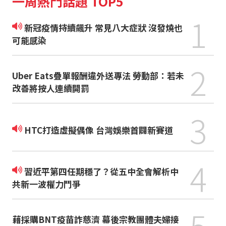
一周熱門話題 TOP5
1
新冠疫情持續飆升 常見八大症狀 沒發燒也
可能感染
2
Uber Eats疊單報酬違外送專法 勞動部：若未
改善將按人連續開罰
3
HTC打造虛擬偶像 台灣娛樂首闢新賽道
4
習近平第四任期穩了？從五中全會解析中
共新一波權力鬥爭
5
藉採購BNT疫苗詐慈濟 幕後宗教團體夫婦接