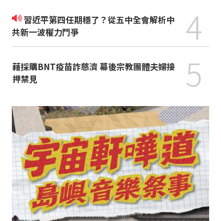
4
習近平第四任期穩了？從五中全會解析中
共新一波權力鬥爭
5
藉採購BNT疫苗詐慈濟 幕後宗教團體夫婦接
押禁見