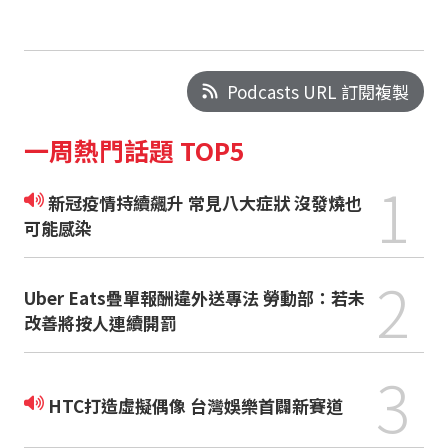
Podcasts URL 訂閱複製
一周熱門話題 TOP5
1
新冠疫情持續飆升 常見八大症狀 沒發燒也
可能感染
2
Uber Eats疊單報酬違外送專法 勞動部：若未
改善將按人連續開罰
3
HTC打造虛擬偶像 台灣娛樂首闢新賽道