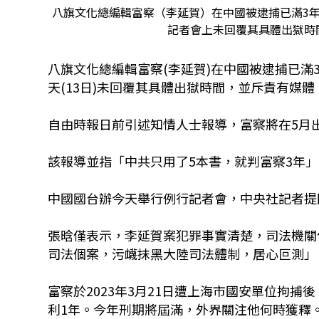
八旗文化總編輯富察（李延賀）在中國被逮捕已滿3年
記者會上未回覆其具體出獄時
八旗文化總編輯富察(李延賀)在中國被逮捕已滿
天(13日)未回覆其具體出獄時間，並斥責有媒
自由時報日前引述知情人士報導，富察將在5月
該報導並指「中共只用了5本書，就判富察3年」
中國國台辦今天舉行例行記者會，中央社記者提
張晗僅表示，李延賀案犯罪事實清楚，司法機關
司法個案，污衊抹黑大陸司法體制，居心叵測」
富察於2023年3月21日遭上海市國安單位拘
利1年。今年刑期將屆滿，外界關注他何時獲釋。(