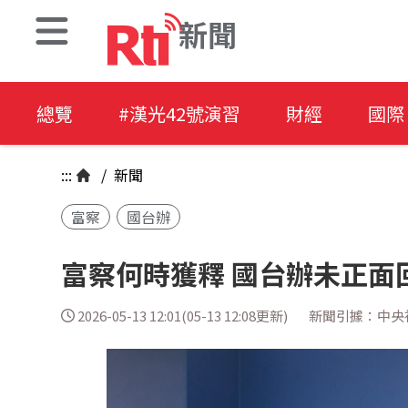
新聞
總覽
#漢光42號演習
財經
國際
:::
/
新聞
富察
國台辦
富察何時獲釋 國台辦未正面
2026-05-13 12:01(05-13 12:08更新)
新聞引據：中央