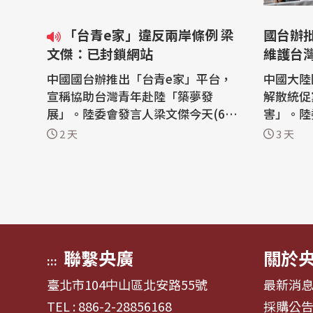
「台青e家」違反兩岸條例 梁
國台辦
文傑：已封鎖網站
維護台
中國國台辦推出「台青e家」平台，
中國大陸
宣稱協助台灣青年赴陸「築夢發
解散統促
展」。陸委會發言人梁文傑今天(6日)
害」。陸
表示，由於網站內容已涉及兩岸人民
灣社會秩
2 天
3 天
關係條例的多項規定，因此已封鎖
事情政治化
「台青e家」網站平台。 中國國台辦
政部日前
整合實習、就業、創業等資訊，推出
黨，中國
「台青e家」平台。陸委會副主委梁
並聲稱主
文傑指出，「台青e家」這個平台直
來干涉是「合
接刊載中國大陸...
(陸...
聯繫央廣
關於
:::
臺北市104中山區北安路55號
最新消
TEL : 886-2-28856168
採購公