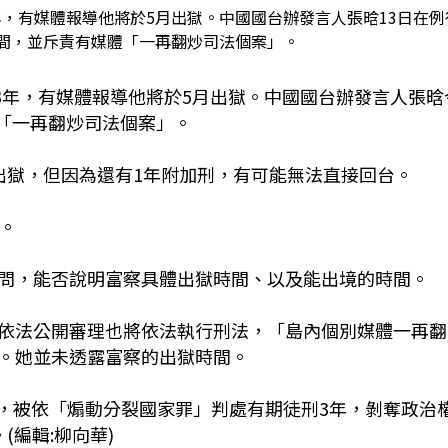
，有媒體報導他將於5月出獄。中國國台辦發言人張晗13日在例
間，並斥責有媒體「一再翻炒司法個案」。
3年，有媒體報導他將於5月出獄。中國國台辦發言人張晗
體「一再翻炒司法個案」。
出獄，但因為還有1年附加刑，有可能無法直接回台。
。
問，能否說明富察具體出獄時間、以及能出境的時間。
依法公開審理也將依法執行刑法，「島內個別媒體一再翻
。她並未透露富察的出獄時間。
捕後，被依「煽動分裂國家罪」判處有期徒刑3年，剝奪政治
編輯:柳向華)