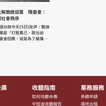
批解散統促黨 陸委會：
灣社會秩序
國台辦今天(5日)批評，聲請
黨是「打壓異己、政治迫
委會回應，這是為了維護台
序與民主制度運作，中共將
完全是混淆視聽。 針對內
提3大理由聲請解散統促
大陸國台辦今天表示譴責，
張中國統一，反對台獨與外
理合法」。 大陸委員會
央廣
收聽指南
業務服務
息
如何收聽央廣
參觀申請
告
中短波收聽報告
場地出租