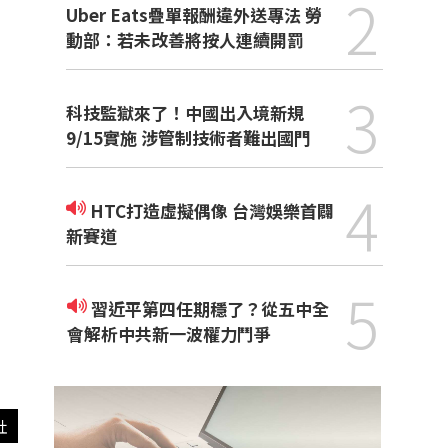
2
Uber Eats疊單報酬違外送專法 勞
動部：若未改善將按人連續開罰
3
科技監獄來了！中國出入境新規
9/15實施 涉管制技術者難出國門
4
HTC打造虛擬偶像 台灣娛樂首闢
新賽道
5
習近平第四任期穩了？從五中全
會解析中共新一波權力鬥爭
社