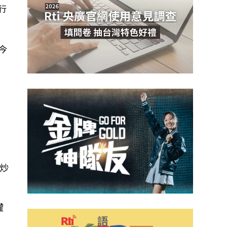
行
今
炒
權