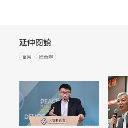
延伸閱讀
富察
國台辦