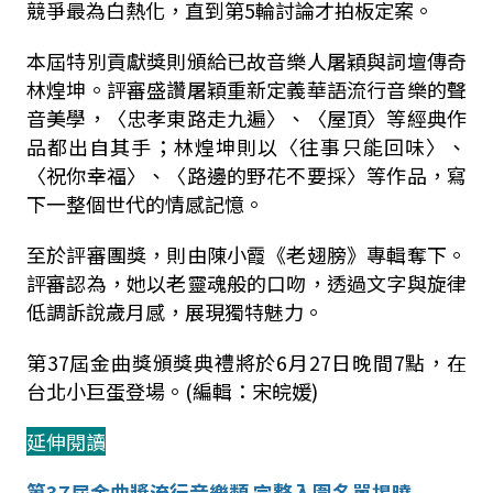
競爭最為白熱化，直到第
5
輪討論才拍板定案。
本屆特別貢獻獎則頒給已故音樂人屠穎與詞壇傳奇
林煌坤。評審盛讚屠穎重新定義華語流行音樂的聲
音美學，〈忠孝東路走九遍〉、〈屋頂〉等經典作
品都出自其手；林煌坤則以〈往事只能回味〉、
〈祝你幸福〉、〈路邊的野花不要採〉等作品，寫
下一整個世代的情感記憶。
至於評審團獎，則由陳小霞《老翅膀》專輯奪下。
評審認為，她以老靈魂般的口吻，透過文字與旋律
低調訴說歲月感，展現獨特魅力。
第
37
屆金曲獎頒獎典禮將於
6
月
27
日晚間
7
點，在
台北小巨蛋登場。(編輯：宋皖媛)
延伸閱讀
第37屆金曲獎流行音樂類 完整入圍名單揭曉