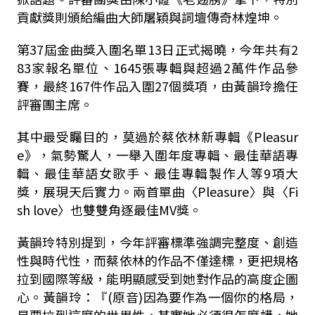
貢獻獎則頒給編曲大師屠穎與詞壇傳奇林煌坤。
第
37
屆金曲獎入圍名單
13
日正式揭曉，今年共有
2
83
家報名單位、
1645
張專輯與超過
2
萬件作品參
賽，最終
167
件作品入圍
27
個獎項，由黃韻玲擔任
評審團主席。
其中最受矚目的，莫過於蔡依林新專輯《
Pleasur
e
》，氣勢驚人，一舉入圍年度專輯、最佳華語專
輯、最佳華語女歌手、最佳專輯製作人等
9
項大
獎，展現天后實力。兩首單曲〈
Pleasure
〉與〈
Fi
sh love
〉也雙雙角逐最佳
MV
獎。
黃韻玲特別提到，今年評審標準強調完整度、創造
性與時代性，而蔡依林的作品不僅達標，更把規格
拉到國際等級，能明顯感受到她對作品的高度企圖
心。黃韻玲：『
(
原音
)
因為要作為一個你的格局，
是要拉到這麼的世界性，其實她必須很怎麼講，她