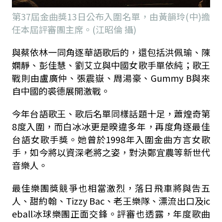
第37屆金曲獎13日公布入圍名單，由黃韻玲(中)擔
任本屆評審團主席。(江昭倫 攝)
與蔡依林一同角逐華語歌后的，還包括洪佩瑜、陳
嫻靜、彭佳慧、劉艾立與中國女歌手單依純；歌王
戰則由盧廣仲、張震嶽、周湯豪、
Gummy B
與來
自中國的裘德展開激戰。
今年台語歌王、歌后名單同樣話題十足，蕭煌奇第
8
度入圍，而白冰冰更是暌違多年，再度角逐最佳
台語女歌手獎。她曾於
1998
年入圍金曲方言女歌
手，如今將以資深老將之姿，對決鄭宜農等新世代
音樂人。
最佳樂團獎競爭也相當激烈，落日飛車將與告五
人、甜約翰、
Tizzy Bac
、老王樂隊、漂流出口及
ic
eball
冰球樂團正面交鋒。評審也透露，年度歌曲