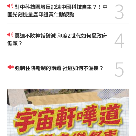
3
對中科技圍堵反加速中國科技自主？！中
國光刻機量產印證黃仁勳觀點
4
莫迪不敗神話破滅 印度Z世代如何逼政府
低頭？
5
強制住院新制的兩難 社區如何不漏接？