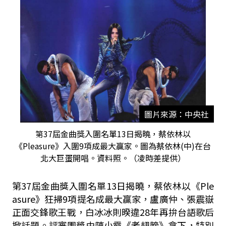
圖片來源：中央社
第37屆金曲獎入圍名單13日揭曉，蔡依林以
《Pleasure》入圍9項成最大贏家。圖為蔡依林(中)在台
北大巨蛋開唱。資料照。（凌時差提供）
第
37
屆金曲獎入圍名單
13
日揭曉，蔡依林以《
Ple
asure
》狂掃
9
項提名成最大贏家，盧廣仲、張震嶽
正面交鋒歌王戰，白冰冰則暌違
28
年再拚台語歌后
掀話題。評審團獎由陳小霞《老翅膀》拿下，特別