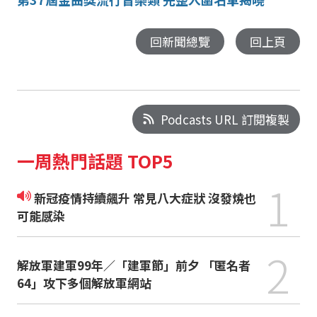
回新聞總覽
回上頁
Podcasts URL 訂閱複製
一周熱門話題 TOP5
1
新冠疫情持續飆升 常見八大症狀 沒發燒也
可能感染
2
解放軍建軍99年／「建軍節」前夕 「匿名者
64」攻下多個解放軍網站