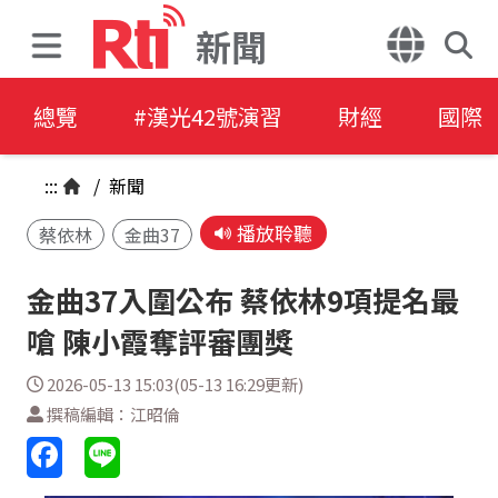
新聞
總覽
#漢光42號演習
財經
國際
:::
/
新聞
播放聆聽
蔡依林
金曲37
金曲37入圍公布 蔡依林9項提名最
嗆 陳小霞奪評審團獎
2026-05-13 15:03(05-13 16:29更新)
撰稿編輯：江昭倫